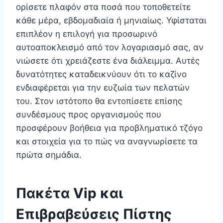
ορίσετε πλαφόν στα ποσά που τοποθετείτε
κάθε μέρα, εβδομαδιαία ή μηνιαίως. Υφίσταται
επιπλέον η επιλογή για προσωρινό
αυτοαποκλεισμό από τον λογαριασμό σας, αν
νιώσετε ότι χρειάζεστε ένα διάλειμμα. Αυτές
δυνατότητες καταδεικνύουν ότι το καζίνο
ενδιαφέρεται για την ευζωία των πελατών
του. Στον ιστότοπο θα εντοπίσετε επίσης
συνδέσμους προς οργανισμούς που
προσφέρουν βοήθεια για προβληματικό τζόγο
και στοιχεία για το πώς να αναγνωρίσετε τα
πρώτα σημάδια.
Πακέτα Vip και
Επιβραβεύσεις Πίστης