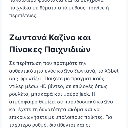
παλαιότερα φρουτάκια και τα σύγχρονα
παιχνίδια με θέματα από μύθους, ταινίες ή
περιπέτειες.
Ζωντανά Καζίνο και
Πίνακες Παιχνιδιών
Σε περίπτωση που προτιμάτε την
αυθεντικότητα ενός καζίνο ζωντανά, το X3bet
σας φροντίζει. Παίζετε με πραγματικούς
ντίλερ μέσω HD βίντεο, σε επιλογές όπως
ρουλέτα, μπακαρά και μαύρο jack. Η
ατμόσφαιρα θυμίζει σε παραδοσιακό καζίνο
και έχετε τη δυνατότητα ακόμα και να
επικοινωνήσετε με υπόλοιπους παίκτες. Για
ταχύτερο ρυθμό, διατίθενται και οι