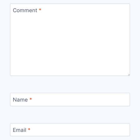
Comment
*
Name
*
Email
*