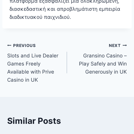
πλατφόρμα εξασφαλίζει μια ολοκληρωμένη,
διασκεδαστική και απροβλημάτιστη εμπειρία
διαδικτυακού παιχνιδιού.
Post
PREVIOUS
NEXT
Slots and Live Dealer
Gransino Casino –
navigation
Games Freely
Play Safely and Win
Available with Prive
Generously in UK
Casino in UK
Similar Posts