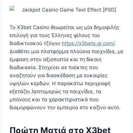
Το X3bet Casino θεωρείται ως μία δημοφιλής
επιλογή για τους Έλληνες φίλους του
διαδικτυακού τζόγου
https://x3bets.gr.com/
.
Διαθέτει μια πλατφόρμα πλούσια παιχνίδια, με
έμφαση στην αξιοπιστία και τη δίκαιη
διαδικασία. Στοχεύει σε παίκτες που
αναζητούν για διασκέδαση με ευκαιρίες
υψηλών κερδών. Η παρακάτω περιγραφή
εξετάζει λεπτομερώς τα παιχνίδια, τα
μπόνους και τα χαρακτηριστικά που
διαμορφώνουν την εμπειρία στο καζίνο αυτό.
Πρώτη Ματιά στο X3bet