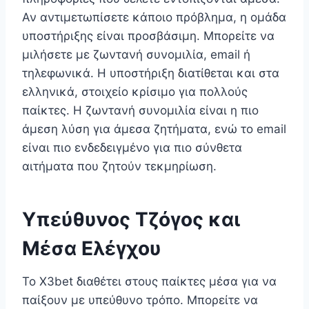
Αν αντιμετωπίσετε κάποιο πρόβλημα, η ομάδα
υποστήριξης είναι προσβάσιμη. Μπορείτε να
μιλήσετε με ζωντανή συνομιλία, email ή
τηλεφωνικά. Η υποστήριξη διατίθεται και στα
ελληνικά, στοιχείο κρίσιμο για πολλούς
παίκτες. Η ζωντανή συνομιλία είναι η πιο
άμεση λύση για άμεσα ζητήματα, ενώ το email
είναι πιο ενδεδειγμένο για πιο σύνθετα
αιτήματα που ζητούν τεκμηρίωση.
Υπεύθυνος Τζόγος και
Μέσα Ελέγχου
Το X3bet διαθέτει στους παίκτες μέσα για να
παίξουν με υπεύθυνο τρόπο. Μπορείτε να