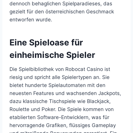
dennoch behaglichen Spielparadieses, das
gezielt für den österreichischen Geschmack
entworfen wurde.
Eine Spieloase für
einheimische Spieler
Die Spielbibliothek von Robocat Casino ist
riesig und spricht alle Spielertypen an. Sie
bietet hunderte Spielautomaten mit den
neuesten Features und wachsenden Jackpots,
dazu klassische Tischspiele wie Blackjack,
Roulette und Poker. Die Spiele kommen von
etablierten Software-Entwicklern, was für
hervorragende Grafiken, flüssiges Gameplay