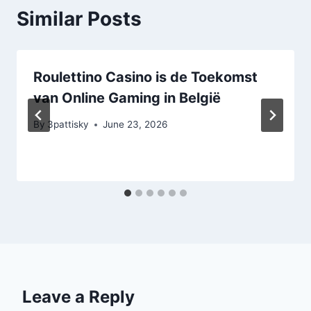
Similar Posts
Roulettino Casino is de Toekomst
van Online Gaming in België
By
3pattisky
June 23, 2026
Leave a Reply