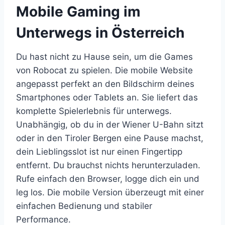
Mobile Gaming im
Unterwegs in Österreich
Du hast nicht zu Hause sein, um die Games
von Robocat zu spielen. Die mobile Website
angepasst perfekt an den Bildschirm deines
Smartphones oder Tablets an. Sie liefert das
komplette Spielerlebnis für unterwegs.
Unabhängig, ob du in der Wiener U-Bahn sitzt
oder in den Tiroler Bergen eine Pause machst,
dein Lieblingsslot ist nur einen Fingertipp
entfernt. Du brauchst nichts herunterzuladen.
Rufe einfach den Browser, logge dich ein und
leg los. Die mobile Version überzeugt mit einer
einfachen Bedienung und stabiler
Performance.