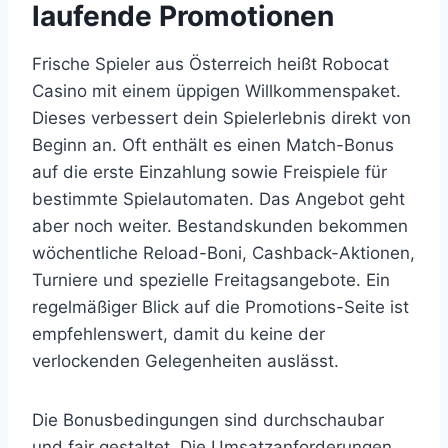
laufende Promotionen
Frische Spieler aus Österreich heißt Robocat
Casino mit einem üppigen Willkommenspaket.
Dieses verbessert dein Spielerlebnis direkt von
Beginn an. Oft enthält es einen Match-Bonus
auf die erste Einzahlung sowie Freispiele für
bestimmte Spielautomaten. Das Angebot geht
aber noch weiter. Bestandskunden bekommen
wöchentliche Reload-Boni, Cashback-Aktionen,
Turniere und spezielle Freitagsangebote. Ein
regelmäßiger Blick auf die Promotions-Seite ist
empfehlenswert, damit du keine der
verlockenden Gelegenheiten auslässt.
Die Bonusbedingungen sind durchschaubar
und fair gestaltet. Die Umsatzanforderungen