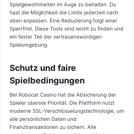
Spielgewohnheiten im Auge zu behalten. Du
hast die Möglichkeit die Limits jederzeit nach
oben anpassen. Eine Reduzierung folgt einer
Sperrfrist. Diese Tools sind leicht zu finden und
ein fester Teil der vertrauenswürdigen
Spielumgebung.
Schutz und faire
Spielbedingungen
Bei Robocat Casino hat die Absicherung der
Spieler oberste Priorität. Die Plattform nutzt
moderne SSL-Verschlüsselungstechnologie, um
alle persönlichen Daten und
Finanztransaktionen zu sichern. Alle