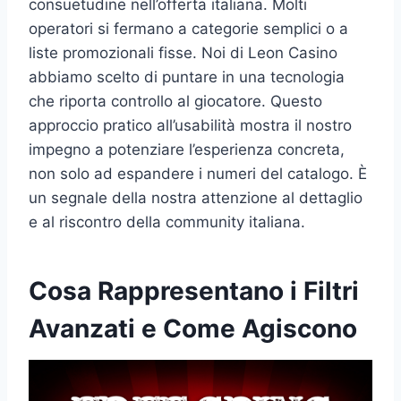
consuetudine nell’offerta italiana. Molti
operatori si fermano a categorie semplici o a
liste promozionali fisse. Noi di Leon Casino
abbiamo scelto di puntare in una tecnologia
che riporta controllo al giocatore. Questo
approccio pratico all’usabilità mostra il nostro
impegno a potenziare l’esperienza concreta,
non solo ad espandere i numeri del catalogo. È
un segnale della nostra attenzione al dettaglio
e al riscontro della community italiana.
Cosa Rappresentano i Filtri
Avanzati e Come Agiscono