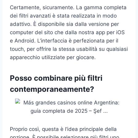
Certamente, sicuramente. La gamma completa
dei filtri avanzati è stata realizzata in modo
adattivo. È disponibile sia dalla versione per
computer del sito che dalla nostra app per iOS
e Android. L’interfaccia è perfezionata per il
touch, per offrire la stessa usabilità su qualsiasi
apparecchio utilizziate per giocare.
Posso combinare più filtri
contemporaneamente?
Proprio così, questa è l’idea principale della
opzione. È possibile selezionare più filtri uno