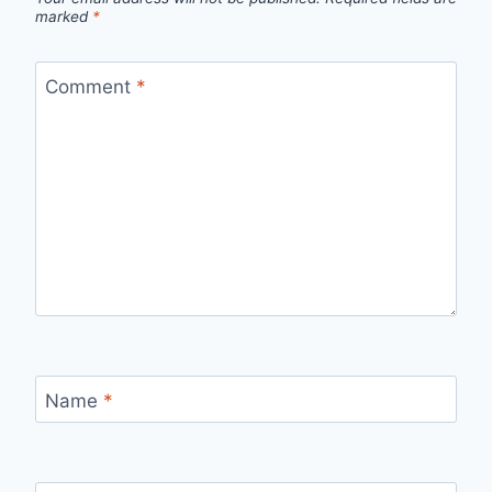
marked
*
Comment
*
Name
*