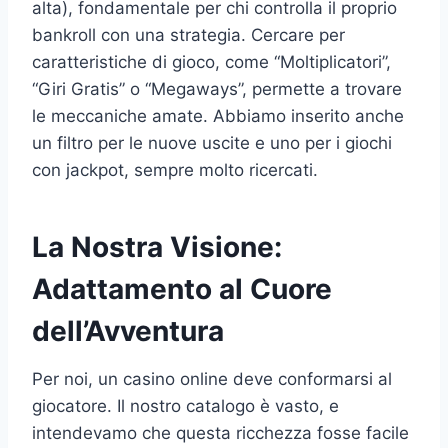
alta), fondamentale per chi controlla il proprio
bankroll con una strategia. Cercare per
caratteristiche di gioco, come “Moltiplicatori”,
“Giri Gratis” o “Megaways”, permette a trovare
le meccaniche amate. Abbiamo inserito anche
un filtro per le nuove uscite e uno per i giochi
con jackpot, sempre molto ricercati.
La Nostra Visione:
Adattamento al Cuore
dell’Avventura
Per noi, un casino online deve conformarsi al
giocatore. Il nostro catalogo è vasto, e
intendevamo che questa ricchezza fosse facile