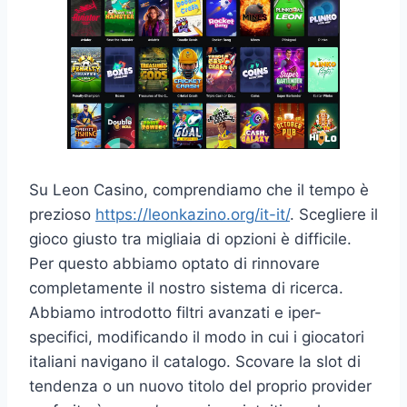
Su Leon Casino, comprendiamo che il tempo è
prezioso
https://leonkazino.org/it-it/
. Scegliere il
gioco giusto tra migliaia di opzioni è difficile.
Per questo abbiamo optato di rinnovare
completamente il nostro sistema di ricerca.
Abbiamo introdotto filtri avanzati e iper-
specifici, modificando il modo in cui i giocatori
italiani navigano il catalogo. Scovare la slot di
tendenza o un nuovo titolo del proprio provider