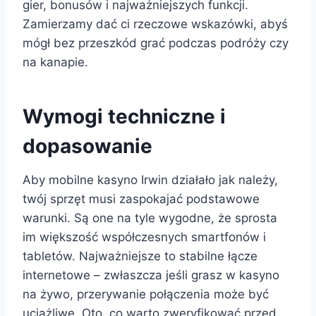
gier, bonusów i najważniejszych funkcji.
Zamierzamy dać ci rzeczowe wskazówki, abyś
mógł bez przeszkód grać podczas podróży czy
na kanapie.
Wymogi techniczne i
dopasowanie
Aby mobilne kasyno Irwin działało jak należy,
twój sprzęt musi zaspokajać podstawowe
warunki. Są one na tyle wygodne, że sprosta
im większość współczesnych smartfonów i
tabletów. Najważniejsze to stabilne łącze
internetowe – zwłaszcza jeśli grasz w kasyno
na żywo, przerywanie połączenia może być
uciążliwe. Oto, co warto zweryfikować przed