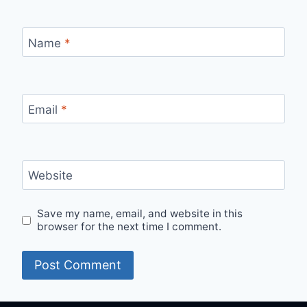
Name
*
Email
*
Website
Save my name, email, and website in this
browser for the next time I comment.