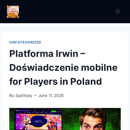
Skip
to
content
UNCATEGORIZED
Platforma Irwin –
Doświadczenie mobilne
for Players in Poland
By
3pattisky
June 11, 2026