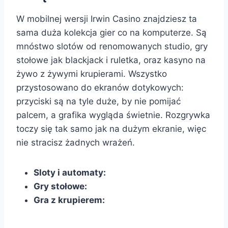
W mobilnej wersji Irwin Casino znajdziesz ta
sama duża kolekcja gier co na komputerze. Są
mnóstwo slotów od renomowanych studio, gry
stołowe jak blackjack i ruletka, oraz kasyno na
żywo z żywymi krupierami. Wszystko
przystosowano do ekranów dotykowych:
przyciski są na tyle duże, by nie pomijać
palcem, a grafika wygląda świetnie. Rozgrywka
toczy się tak samo jak na dużym ekranie, więc
nie stracisz żadnych wrażeń.
Sloty i automaty:
Gry stołowe:
Gra z krupierem: