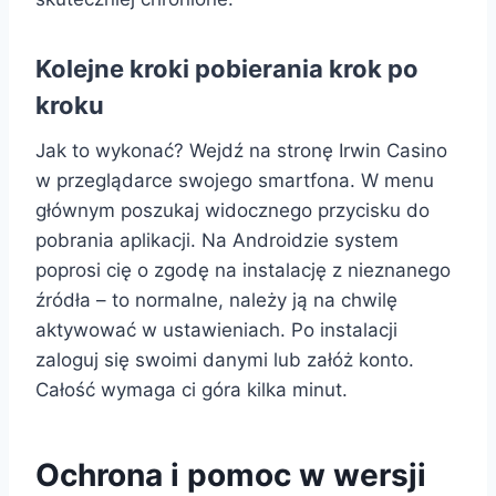
Kolejne kroki pobierania krok po
kroku
Jak to wykonać? Wejdź na stronę Irwin Casino
w przeglądarce swojego smartfona. W menu
głównym poszukaj widocznego przycisku do
pobrania aplikacji. Na Androidzie system
poprosi cię o zgodę na instalację z nieznanego
źródła – to normalne, należy ją na chwilę
aktywować w ustawieniach. Po instalacji
zaloguj się swoimi danymi lub załóż konto.
Całość wymaga ci góra kilka minut.
Ochrona i pomoc w wersji