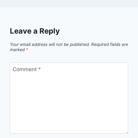
Leave a Reply
Your email address will not be published.
Required fields are
marked
*
Comment
*