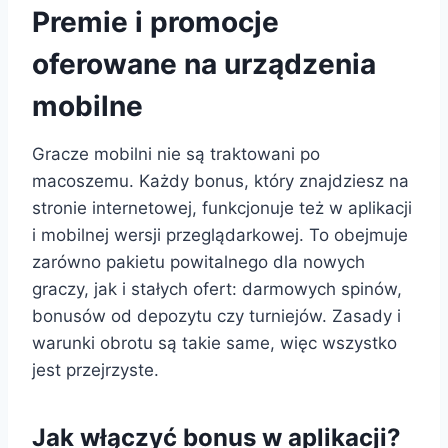
Premie i promocje
oferowane na urządzenia
mobilne
Gracze mobilni nie są traktowani po
macoszemu. Każdy bonus, który znajdziesz na
stronie internetowej, funkcjonuje też w aplikacji
i mobilnej wersji przeglądarkowej. To obejmuje
zarówno pakietu powitalnego dla nowych
graczy, jak i stałych ofert: darmowych spinów,
bonusów od depozytu czy turniejów. Zasady i
warunki obrotu są takie same, więc wszystko
jest przejrzyste.
Jak włączyć bonus w aplikacji?