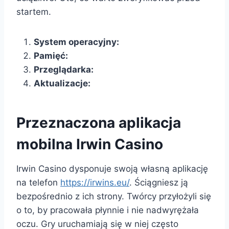
startem.
System operacyjny:
Pamięć:
Przeglądarka:
Aktualizacje:
Przeznaczona aplikacja
mobilna Irwin Casino
Irwin Casino dysponuje swoją własną aplikację
na telefon
https://irwins.eu/
. Ściągniesz ją
bezpośrednio z ich strony. Twórcy przyłożyli się
o to, by pracowała płynnie i nie nadwyrężała
oczu. Gry uruchamiają się w niej często