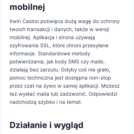
mobilnej
Irwin Casino poświęca dużą wagę do ochrony
twoich transakcji i danych, także w wersji
mobilnej. Aplikacja i strona używają
szyfrowania SSL, które chroni przesyłane
informacje. Standardowe metody
potwierdzania, jak kody SMS czy maile,
działają bez zarzutu. Gdyby coś nie grało,
pomoc techniczna jest dostępna non-stop
przez czat na żywo w samej aplikacji. Możesz
też wysłać maila lub zadzwonić. Odpowiedzi
nadchodzą szybko i na temat.
Działanie i wygląd