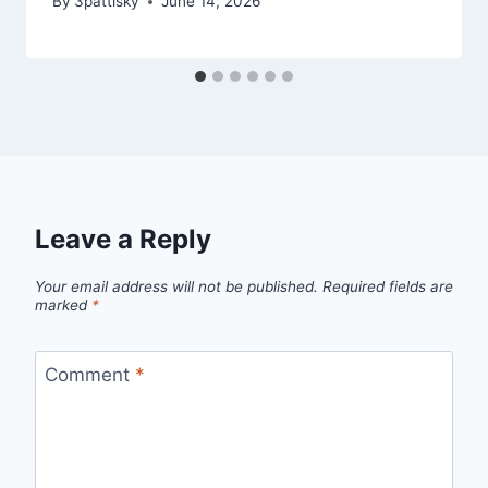
By
3pattisky
June 14, 2026
Leave a Reply
Your email address will not be published.
Required fields are
marked
*
Comment
*