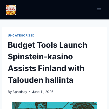
Skip
to
content
UNCATEGORIZED
Budget Tools Launch
Spinstein-kasino
Assists Finland with
Talouden hallinta
By
3pattisky
June 11, 2026