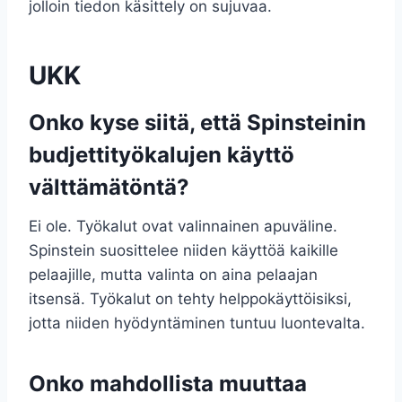
jolloin tiedon käsittely on sujuvaa.
UKK
Onko kyse siitä, että Spinsteinin
budjettityökalujen käyttö
välttämätöntä?
Ei ole. Työkalut ovat valinnainen apuväline.
Spinstein suosittelee niiden käyttöä kaikille
pelaajille, mutta valinta on aina pelaajan
itsensä. Työkalut on tehty helppokäyttöisiksi,
jotta niiden hyödyntäminen tuntuu luontevalta.
Onko mahdollista muuttaa