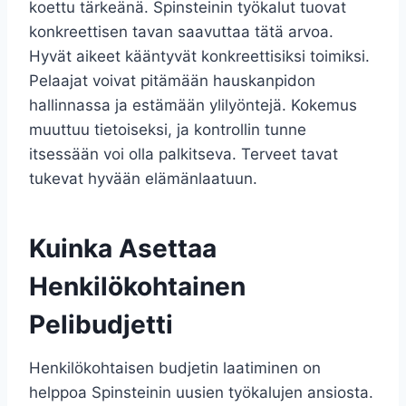
koettu tärkeänä. Spinsteinin työkalut tuovat
konkreettisen tavan saavuttaa tätä arvoa.
Hyvät aikeet kääntyvät konkreettisiksi toimiksi.
Pelaajat voivat pitämään hauskanpidon
hallinnassa ja estämään ylilyöntejä. Kokemus
muuttuu tietoiseksi, ja kontrollin tunne
itsessään voi olla palkitseva. Terveet tavat
tukevat hyvään elämänlaatuun.
Kuinka Asettaa
Henkilökohtainen
Pelibudjetti
Henkilökohtaisen budjetin laatiminen on
helppoa Spinsteinin uusien työkalujen ansiosta.