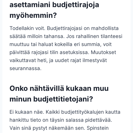
asettamiani budjettirajoja
myöhemmin?
Todellakin voit. Budjettirajojasi on mahdollista
säätää milloin tahansa. Jos rahallinen tilanteesi
muuttuu tai haluat kokeilla eri summia, voit
päivittää rajojasi tilin asetuksissa. Muutokset
vaikuttavat heti, ja uudet rajat ilmestyvät
seurannassa.
Onko nähtävillä kukaan muu
minun budjettitietojani?
Ei kukaan näe. Kaikki budjettityökalujen kautta
hankittu tieto on täysin salassa pidettävää.
Vain sinä pystyt näkemään sen. Spinstein