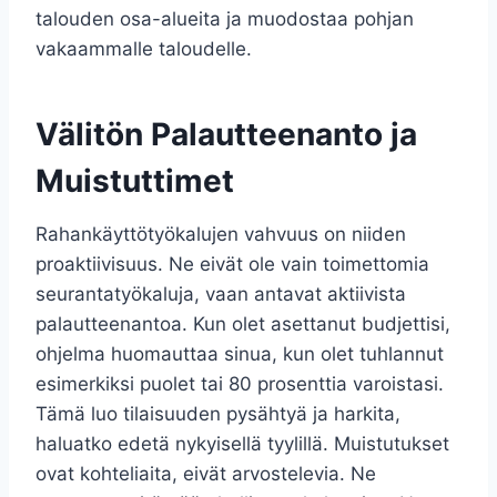
talouden osa-alueita ja muodostaa pohjan
vakaammalle taloudelle.
Välitön Palautteenanto ja
Muistuttimet
Rahankäyttötyökalujen vahvuus on niiden
proaktiivisuus. Ne eivät ole vain toimettomia
seurantatyökaluja, vaan antavat aktiivista
palautteenantoa. Kun olet asettanut budjettisi,
ohjelma huomauttaa sinua, kun olet tuhlannut
esimerkiksi puolet tai 80 prosenttia varoistasi.
Tämä luo tilaisuuden pysähtyä ja harkita,
haluatko edetä nykyisellä tyylillä. Muistutukset
ovat kohteliaita, eivät arvostelevia. Ne