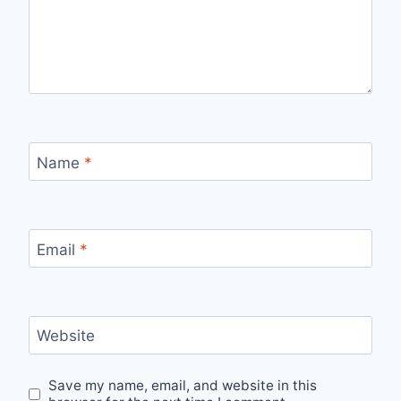
Name
*
Email
*
Website
Save my name, email, and website in this