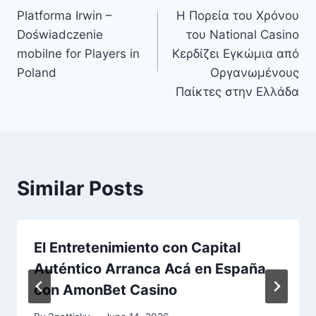
Platforma Irwin –
Η Πορεία του Χρόνου
navigation
Doświadczenie
του National Casino
mobilne for Players in
Κερδίζει Εγκώμια από
Poland
Οργανωμένους
Παίκτες στην Ελλάδα
Similar Posts
El Entretenimiento con Capital
Auténtico Arranca Acá en España
con AmonBet Casino