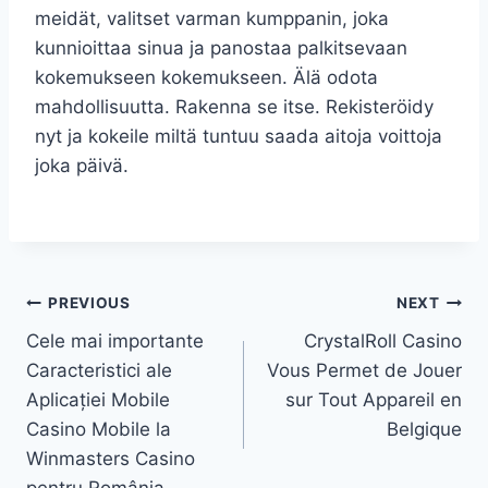
meidät, valitset varman kumppanin, joka
kunnioittaa sinua ja panostaa palkitsevaan
kokemukseen kokemukseen. Älä odota
mahdollisuutta. Rakenna se itse. Rekisteröidy
nyt ja kokeile miltä tuntuu saada aitoja voittoja
joka päivä.
Post
PREVIOUS
NEXT
Cele mai importante
CrystalRoll Casino
navigation
Caracteristici ale
Vous Permet de Jouer
Aplicației Mobile
sur Tout Appareil en
Casino Mobile la
Belgique
Winmasters Casino
pentru România