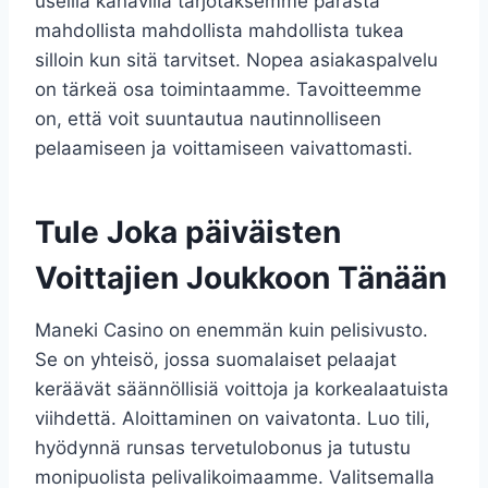
useilla kanavilla tarjotaksemme parasta
mahdollista mahdollista mahdollista tukea
silloin kun sitä tarvitset. Nopea asiakaspalvelu
on tärkeä osa toimintaamme. Tavoitteemme
on, että voit suuntautua nautinnolliseen
pelaamiseen ja voittamiseen vaivattomasti.
Tule Joka päiväisten
Voittajien Joukkoon Tänään
Maneki Casino on enemmän kuin pelisivusto.
Se on yhteisö, jossa suomalaiset pelaajat
keräävät säännöllisiä voittoja ja korkealaatuista
viihdettä. Aloittaminen on vaivatonta. Luo tili,
hyödynnä runsas tervetulobonus ja tutustu
monipuolista pelivalikoimaamme. Valitsemalla