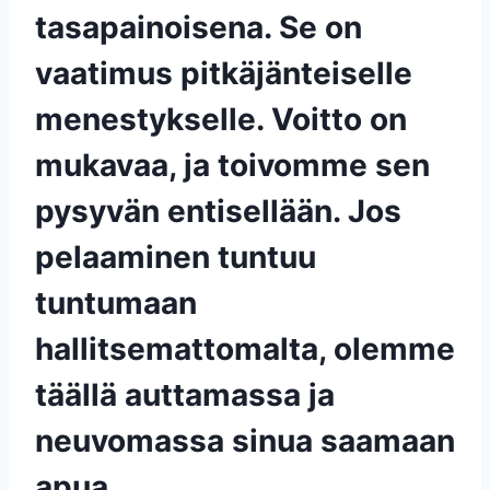
tasapainoisena. Se on
vaatimus pitkäjänteiselle
menestykselle. Voitto on
mukavaa, ja toivomme sen
pysyvän entisellään. Jos
pelaaminen tuntuu
tuntumaan
hallitsemattomalta, olemme
täällä auttamassa ja
neuvomassa sinua saamaan
apua.