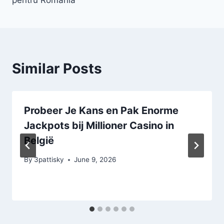
Similar Posts
Probeer Je Kans en Pak Enorme
Jackpots bij Millioner Casino in
België
By
3pattisky
June 9, 2026