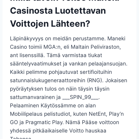
Casinosta Luotettavan
Voittojen Lähteen?
Läpinäkyvyys on meidän perustamme. Maneki
Casino toimii MGA:n, eli Maltain Peliviraston,
ant lisenssillä. Tämä varmistaa tiukat
sääntelyvaatimukset ja vankan pelaajansuojan.
Kaikki pelimme pohjautuvat sertifioituihin
satunnaislukugeneraattoreihin (RNG). Jokaisen
pyöräytyksen tulos on näin täysin täysin
sattumanvarainen ja ___SPIN_99___.
Pelaaminen Käytössämme on alan
Mobiilipelaus pelistudiot, kuten NetEnt, Play’n
GO ja Pragmatic Play. Nämä Pääse voittoon
yhdessä pitkäaikaiselle Voitto hauskaa
Tahansa