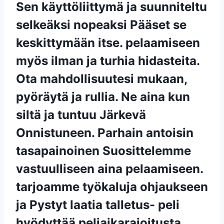
Sen käyttöliittymä ja suunniteltu
selkeäksi nopeaksi Pääset se
keskittymään itse. pelaamiseen
myös ilman ja turhia hidasteita.
Ota mahdollisuutesi mukaan,
pyöräytä ja rullia. Ne aina kun
siltä ja tuntuu Järkevä
Onnistuneen. Parhain antoisin
tasapainoinen Suosittelemme
vastuulliseen aina pelaamiseen.
tarjoamme työkaluja ohjaukseen
ja Pystyt laatia talletus- peli
hyödyttää peliaikarajoitusta