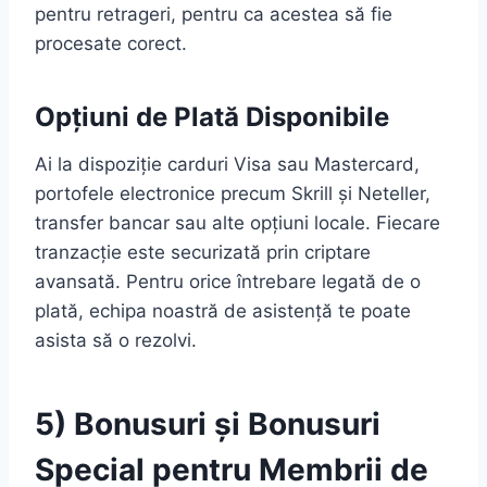
pentru retrageri, pentru ca acestea să fie
procesate corect.
Opțiuni de Plată Disponibile
Ai la dispoziție carduri Visa sau Mastercard,
portofele electronice precum Skrill și Neteller,
transfer bancar sau alte opțiuni locale. Fiecare
tranzacție este securizată prin criptare
avansată. Pentru orice întrebare legată de o
plată, echipa noastră de asistență te poate
asista să o rezolvi.
5) Bonusuri și Bonusuri
Special pentru Membrii de