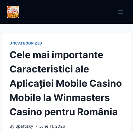
Skip
to
content
UNCATEGORIZED
Cele mai importante
Caracteristici ale
Aplicației Mobile Casino
Mobile la Winmasters
Casino pentru România
By
3pattisky
June 11, 2026