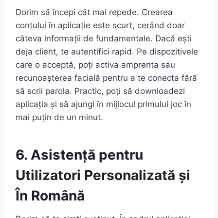
Dorim să începi cât mai repede. Crearea
contului în aplicație este scurt, cerând doar
câteva informații de fundamentale. Dacă ești
deja client, te autentifici rapid. Pe dispozitivele
care o acceptă, poți activa amprenta sau
recunoașterea facială pentru a te conecta fără
să scrii parola. Practic, poți să downloadezi
aplicația și să ajungi în mijlocul primului joc în
mai puțin de un minut.
6. Asistență pentru
Utilizatori Personalizată și
În Română