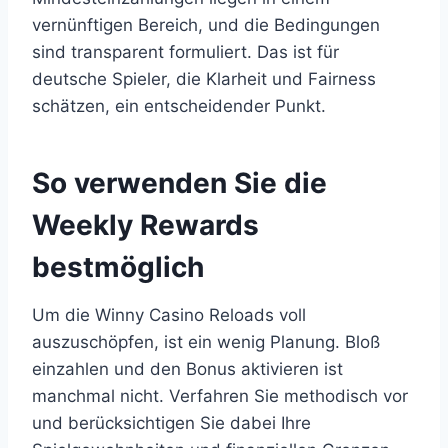
vernünftigen Bereich, und die Bedingungen
sind transparent formuliert. Das ist für
deutsche Spieler, die Klarheit und Fairness
schätzen, ein entscheidender Punkt.
So verwenden Sie die
Weekly Rewards
bestmöglich
Um die Winny Casino Reloads voll
auszuschöpfen, ist ein wenig Planung. Bloß
einzahlen und den Bonus aktivieren ist
manchmal nicht. Verfahren Sie methodisch vor
und berücksichtigen Sie dabei Ihre