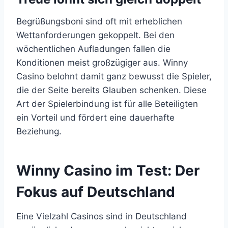
Begrüßungsboni sind oft mit erheblichen
Wettanforderungen gekoppelt. Bei den
wöchentlichen Aufladungen fallen die
Konditionen meist großzügiger aus. Winny
Casino belohnt damit ganz bewusst die Spieler,
die der Seite bereits Glauben schenken. Diese
Art der Spielerbindung ist für alle Beteiligten
ein Vorteil und fördert eine dauerhafte
Beziehung.
Winny Casino im Test: Der
Fokus auf Deutschland
Eine Vielzahl Casinos sind in Deutschland