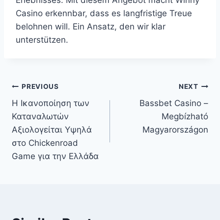
Erlebnisses. Mit diesem Angebot macht Winny
Casino erkennbar, dass es langfristige Treue
belohnen will. Ein Ansatz, den wir klar
unterstützen.
Post
PREVIOUS
NEXT
Η Ικανοποίηση των
Bassbet Casino –
navigation
Καταναλωτών
Megbízható
Αξιολογείται Υψηλά
Magyarországon
στο Chickenroad
Game για την Ελλάδα