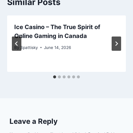
Similar Posts
Ice Casino – The True Spirit of
Online Gaming in Canada
By
3pattisky
June 14, 2026
Leave a Reply