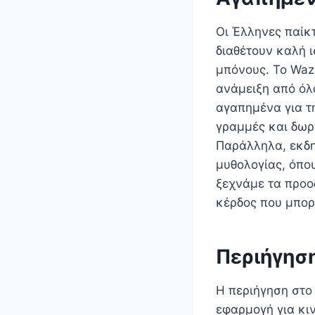
Οι Έλληνες παίκτ
διαθέτουν καλή ι
μπόνους. Το Waza
ανάμειξη από όλ
αγαπημένα για τη
γραμμές και δωρ
Παράλληλα, εκδη
μυθολογίας, όπο
ξεχνάμε τα προοδ
κέρδος που μπορ
Περιήγηση
Η περιήγηση στο 
εφαρμογή για κι