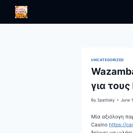
Skip
to
content
UNCATEGORIZED
Wazamba 
για τους
By
3pattisky
June 1
Μία αξιόλογη πα
Casino
https://c
δείχνει να μιλά