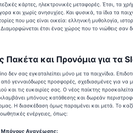
πεζικές κάρτες, ηλεκτρονικές μεταφορές. Έτσι, τα χρ
γορα και χωρίς ανησυχίες. Και φυσικά, τα ίδια τα παιχ
στορίες που μας είναι οικεία: ελληνική μυθολογία, ιστο
 Διαμορφώνεται έτσι ένας χώρος που το νιώθεις σαν δ
 Πακέτα και Προνόμια για τα Sl
o δεν σας εγκαταλείπει μόνο με τα παιχνίδια. Επιδοτε
ά από γενναιόδωρες προσφορές, σχεδιασμένες για να 
ιού και τις ευκαιρίες σας. Ο νέος παίκτης προσκαλείτ
ιλαμβάνει μπόνους κατάθεσης και δωρεάν περιστροφέ
ρμας. Η διασκέδαση όμως παραμένει και μετά. Το καζί
οωθητικές ενέργειες, όπως:
α Μπόνους Ανανέωσης: