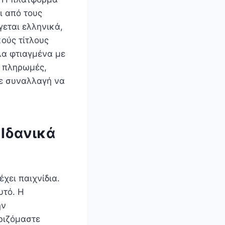
ι από τους
γεται ελληνικά,
ούς τίτλους
λα φτιαγμένα με
ς πληρωμές,
ε συναλλαγή να
 Ιδανικά
έχει παιχνίδια.
υτό. Η
ην
ιριζόμαστε