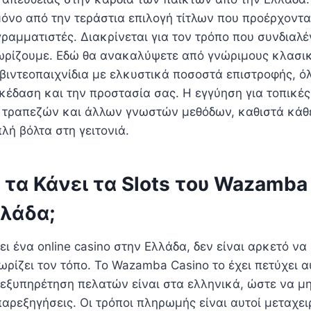
μόνο από την τεράστια επιλογή τίτλων που προέρχοντα
ραμματιστές. Διακρίνεται για τον τρόπο που συνδιαλέ
ωρίζουμε. Εδώ θα ανακαλύψετε από γνώριμους κλασικ
 βιντεοπαιχνίδια με ελκυστικά ποσοστά επιστροφής, ό
κέδαση και την προστασία σας. Η εγγύηση για τοπικέ
 τραπεζών και άλλων γνωστών μεθόδων, καθιστά κάθ
πλή βόλτα στη γειτονιά.
ι τα Κάνει τα Slots του Wazamba
λλάδα;
ει ένα online casino στην Ελλάδα, δεν είναι αρκετό να 
ωρίζει τον τόπο. Το Wazamba Casino το έχει πετύχει α
η εξυπηρέτηση πελατών είναι στα ελληνικά, ώστε να μ
αρεξηγήσεις. Οι τρόποι πληρωμής είναι αυτοί μεταχε