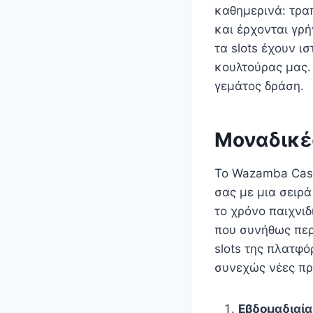
καθημερινά: τρα
και έρχονται γρή
τα slots έχουν ι
κουλτούρας μας.
γεμάτος δράση.
Μοναδικές
Το Wazamba Casin
σας με μια σειρ
το χρόνο παιχνιδ
που συνήθως περ
slots της πλατφό
συνεχώς νέες πρ
Εβδομαδιαί