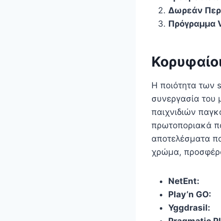
Δωρεάν Περ
Πρόγραμμα V.
Κορυφαίο
Η ποιότητα των s
συνεργασία του 
παιχνιδιών παγκ
πρωτοποριακά πα
αποτελέσματα που
χρώμα, προσφέρο
NetEnt:
Play’n GO:
Yggdrasil:
Pragmatic Pl