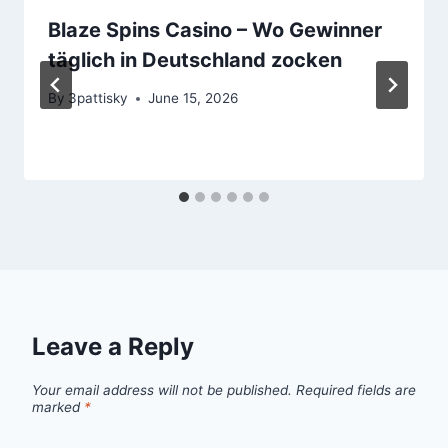
Blaze Spins Casino – Wo Gewinner
täglich in Deutschland zocken
By
3pattisky
June 15, 2026
Leave a Reply
Your email address will not be published.
Required fields are
marked
*