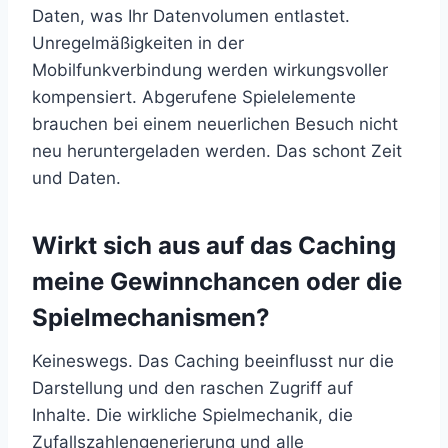
Daten, was Ihr Datenvolumen entlastet.
Unregelmäßigkeiten in der
Mobilfunkverbindung werden wirkungsvoller
kompensiert. Abgerufene Spielelemente
brauchen bei einem neuerlichen Besuch nicht
neu heruntergeladen werden. Das schont Zeit
und Daten.
Wirkt sich aus auf das Caching
meine Gewinnchancen oder die
Spielmechanismen?
Keineswegs. Das Caching beeinflusst nur die
Darstellung und den raschen Zugriff auf
Inhalte. Die wirkliche Spielmechanik, die
Zufallszahlengenerierung und alle