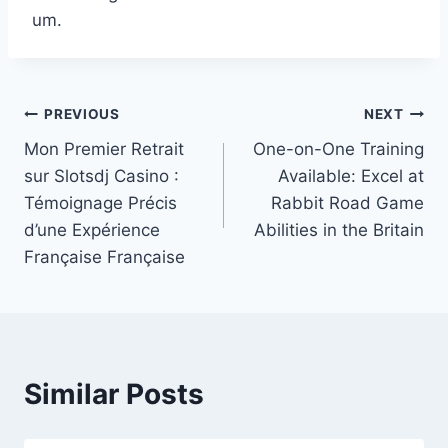
um.
Post
PREVIOUS
NEXT
Mon Premier Retrait
One-on-One Training
navigation
sur Slotsdj Casino :
Available: Excel at
Témoignage Précis
Rabbit Road Game
d’une Expérience
Abilities in the Britain
Française Française
Similar Posts