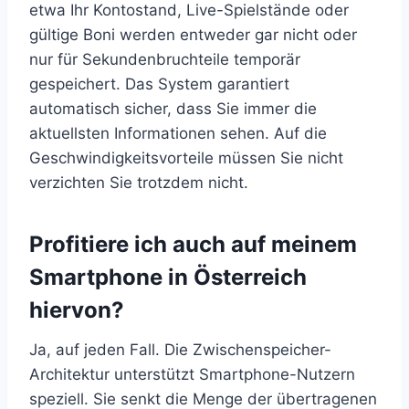
etwa Ihr Kontostand, Live-Spielstände oder
gültige Boni werden entweder gar nicht oder
nur für Sekundenbruchteile temporär
gespeichert. Das System garantiert
automatisch sicher, dass Sie immer die
aktuellsten Informationen sehen. Auf die
Geschwindigkeitsvorteile müssen Sie nicht
verzichten Sie trotzdem nicht.
Profitiere ich auch auf meinem
Smartphone in Österreich
hiervon?
Ja, auf jeden Fall. Die Zwischenspeicher-
Architektur unterstützt Smartphone-Nutzern
speziell. Sie senkt die Menge der übertragenen