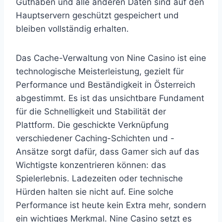
Guthaben und alle anderen Daten sind auf den
Hauptservern geschützt gespeichert und
bleiben vollständig erhalten.
Das Cache-Verwaltung von Nine Casino ist eine
technologische Meisterleistung, gezielt für
Performance und Beständigkeit in Österreich
abgestimmt. Es ist das unsichtbare Fundament
für die Schnelligkeit und Stabilität der
Plattform. Die geschickte Verknüpfung
verschiedener Caching-Schichten und -
Ansätze sorgt dafür, dass Gamer sich auf das
Wichtigste konzentrieren können: das
Spielerlebnis. Ladezeiten oder technische
Hürden halten sie nicht auf. Eine solche
Performance ist heute kein Extra mehr, sondern
ein wichtiges Merkmal. Nine Casino setzt es