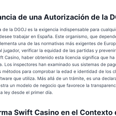
ancia de una Autorización de la 
a de la DGOJ es la exigencia indispensable para cualqu
 desee trabajar en España. Este organismo, que depende
ementa una de las normativas más exigentes de Europa
l jugador, verificar la equidad de las partidas y preveni
ift Casino, haber obtenido esta licencia significa que h
sa. Los inspectores han examinado sus sistemas de pago
 métodos para comprobar la edad e identidad de los cli
ftware que utiliza. Más allá de un trámite, es una decla
stra un modelo de negocio que favorece la transparenci
a ley desde el primer día.
rma Swift Casino en el Contexto 