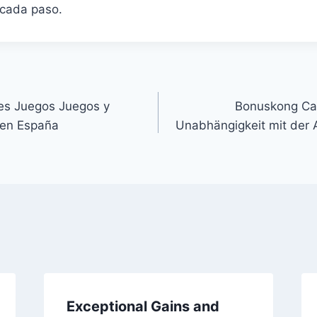
 cada paso.
es Juegos Juegos y
Bonuskong Ca
 en España
Unabhängigkeit mit der A
Exceptional Gains and