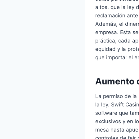
altos, que la ley
reclamación ante 
Además, el dinero
empresa. Esta seg
práctica, cada ap
equidad y la prot
que importa: el e
Aumento d
La permiso de la
la ley. Swift Cas
software que tamb
exclusivos y en 
mesa hasta apues
controles de fair