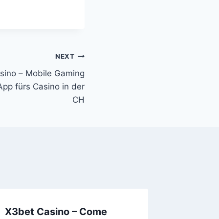
NEXT
sino – Mobile Gaming
pp fürs Casino in der
CH
X3bet Casino – Come
Meine E