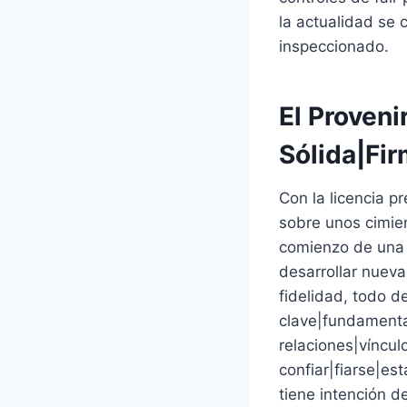
la actualidad se 
inspeccionado.
El Proveni
Sólida|Fi
Con la licencia p
sobre unos cimient
comienzo de una 
desarrollar nueva
fidelidad, todo de
clave|fundamental
relaciones|víncu
confiar|fiarse|es
tiene intención 