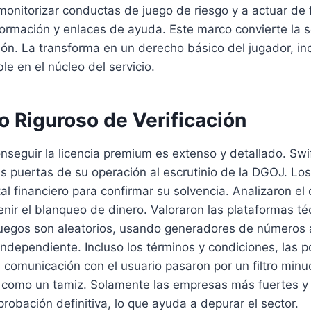
onitorizar conductas de juego de riesgo y a actuar de 
formación y enlaces de ayuda. Este marco convierte la 
ón. La transforma en un derecho básico del jugador, in
e en el núcleo del servicio.
o Riguroso de Verificación
nseguir la licencia premium es extenso y detallado. Swi
as puertas de su operación al escrutinio de la DGOJ. Lo
al financiero para confirmar su solvencia. Analizaron el 
nir el blanqueo de dinero. Valoraron las plataformas té
 juegos son aleatorios, usando generadores de números 
 independiente. Incluso los términos y condiciones, las p
la comunicación con el usuario pasaron por un filtro minu
 como un tamiz. Solamente las empresas más fuertes y
probación definitiva, lo que ayuda a depurar el sector.