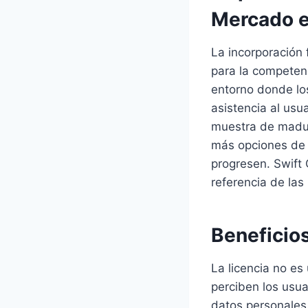
Mercado 
La incorporación
para la competenc
entorno donde los
asistencia al usu
muestra de madure
más opciones de 
progresen. Swift
referencia de las
Beneficio
La licencia no es
perciben los usu
datos personales