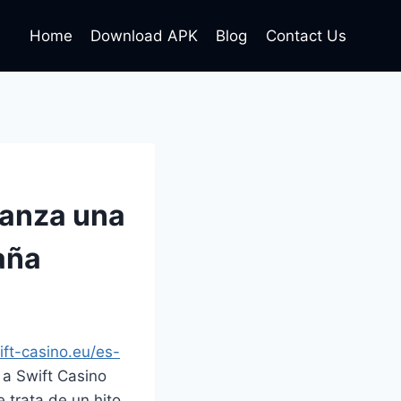
Home
Download APK
Blog
Contact Us
canza una
aña
ift-casino.eu/es-
 a Swift Casino
 trata de un hito