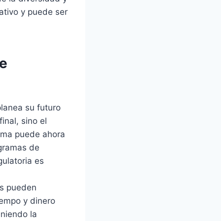
ativo y puede ser
se
planea su futuro
inal, sino el
irma puede ahora
ogramas de
gulatoria es
es pueden
tiempo y dinero
niendo la