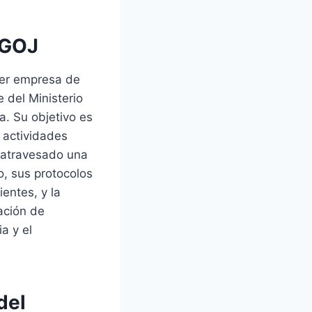
DGOJ
ier empresa de
 del Ministerio
. Su objetivo es
r actividades
a atravesado una
, sus protocolos
entes, y la
ración de
a y el
del