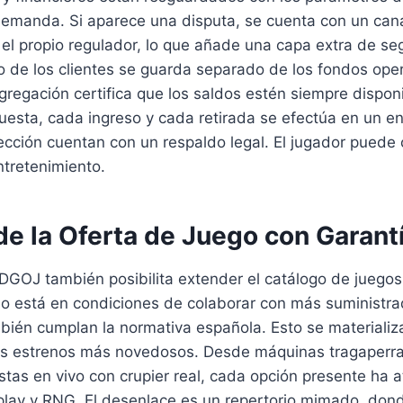
 demanda. Si aparece una disputa, se cuenta con un canal
el propio regulador, lo que añade una capa extra de seg
 de los clientes se guarda separado de los fondos oper
regación certifica que los saldos estén siempre disponi
uesta, cada ingreso y cada retirada se efectúa en un e
ección cuentan con un respaldo legal. El jugador puede 
ntretenimiento.
e la Oferta de Juego con Garant
 DGOJ también posibilita extender el catálogo de juego
ino está en condiciones de colaborar con más suministr
ién cumplan la normativa española. Esto se materializa
los estrenos más novedosos. Desde máquinas tragaperra
tas en vivo con crupier real, cada opción presente ha 
 play y RNG. El desenlace es un repertorio mimado, dond