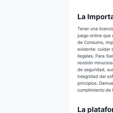
La Import
Tener una licenci
juego online que
de Consumo, impl
evidente: cuidar a
ilegales. Para Sw
revisión minucio
de seguridad, sus
integridad del so
principios. Demue
cumplimiento de l
La platafo