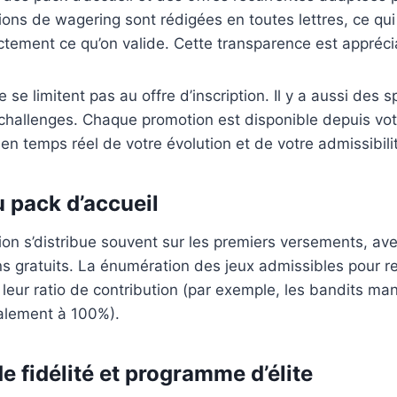
ions de wagering sont rédigées en toutes lettres, ce qu
tement ce qu’on valide. Cette transparence est appréci
se limitent pas au offre d’inscription. Il y a aussi des s
challenges. Chaque promotion est disponible depuis vo
 en temps réel de votre évolution et de votre admissibili
u pack d’accueil
tion s’distribue souvent sur les premiers versements, ave
s gratuits. La énumération des jeux admissibles pour rem
leur ratio de contribution (par exemple, les bandits man
alement à 100%).
e fidélité et programme d’élite