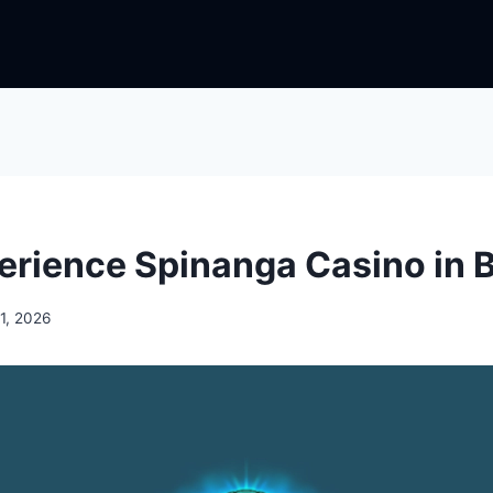
erience Spinanga Casino in 
1, 2026