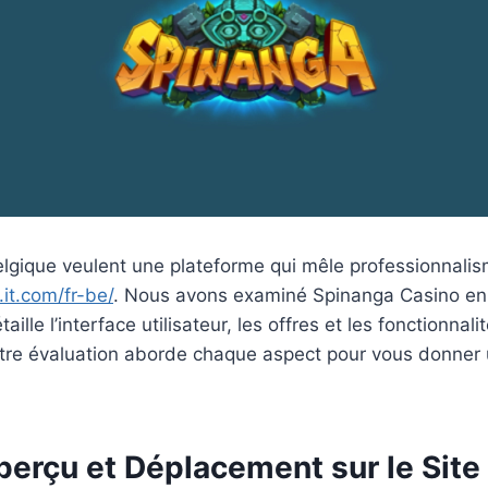
elgique veulent une plateforme qui mêle professionnal
.it.com/fr-be/
. Nous avons examiné Spinanga Casino en 
aille l’interface utilisateur, les offres et les fonctionnali
tre évaluation aborde chaque aspect pour vous donner u
perçu et Déplacement sur le Site