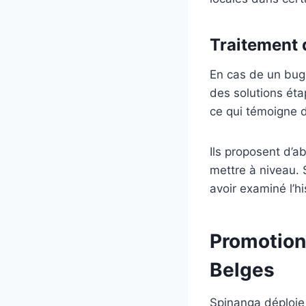
Traitement 
En cas de un bug
des solutions éta
ce qui témoigne d
Ils proposent d’a
mettre à niveau. S
avoir examiné l’h
Promotions
Belges
Spinanga déploie 