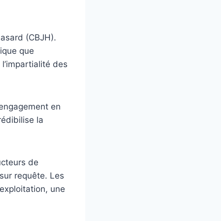
Hasard (CBJH).
lique que
 l’impartialité des
L’engagement en
édibilise la
ucteurs de
sur requête. Les
exploitation, une