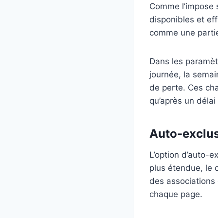
Comme l’impose sa
disponibles et ef
comme une partie 
Dans les paramètr
journée, la semai
de perte. Ces ch
qu’après un délai 
Auto-exclus
L’option d’auto-ex
plus étendue, le 
des associations
chaque page.