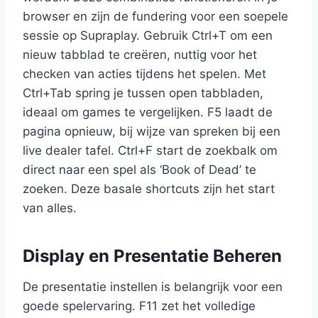
browser en zijn de fundering voor een soepele
sessie op Supraplay. Gebruik Ctrl+T om een
nieuw tabblad te creëren, nuttig voor het
checken van acties tijdens het spelen. Met
Ctrl+Tab spring je tussen open tabbladen,
ideaal om games te vergelijken. F5 laadt de
pagina opnieuw, bij wijze van spreken bij een
live dealer tafel. Ctrl+F start de zoekbalk om
direct naar een spel als ‘Book of Dead’ te
zoeken. Deze basale shortcuts zijn het start
van alles.
Display en Presentatie Beheren
De presentatie instellen is belangrijk voor een
goede spelervaring. F11 zet het volledige