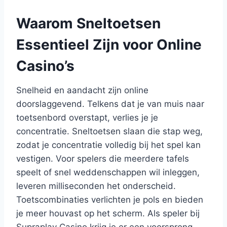
Waarom Sneltoetsen
Essentieel Zijn voor Online
Casino’s
Snelheid en aandacht zijn online
doorslaggevend. Telkens dat je van muis naar
toetsenbord overstapt, verlies je je
concentratie. Sneltoetsen slaan die stap weg,
zodat je concentratie volledig bij het spel kan
vestigen. Voor spelers die meerdere tafels
speelt of snel weddenschappen wil inleggen,
leveren milliseconden het onderscheid.
Toetscombinaties verlichten je pols en bieden
je meer houvast op het scherm. Als speler bij
Supraplay Casino krijg je er een voorsprong