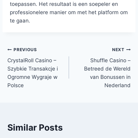
toepassen. Het resultaat is een soepeler en
professionelere manier om met het platform om
te gaan.
Post
PREVIOUS
NEXT
CrystalRoll Casino –
Shuffle Casino –
navigation
Szybkie Transakcje i
Betreed de Wereld
Ogromne Wygraje w
van Bonussen in
Polsce
Nederland
Similar Posts