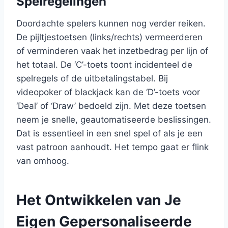
Spelregelingen
Doordachte spelers kunnen nog verder reiken.
De pijltjestoetsen (links/rechts) vermeerderen
of verminderen vaak het inzetbedrag per lijn of
het totaal. De ‘C’-toets toont incidenteel de
spelregels of de uitbetalingstabel. Bij
videopoker of blackjack kan de ‘D’-toets voor
‘Deal’ of ‘Draw’ bedoeld zijn. Met deze toetsen
neem je snelle, geautomatiseerde beslissingen.
Dat is essentieel in een snel spel of als je een
vast patroon aanhoudt. Het tempo gaat er flink
van omhoog.
Het Ontwikkelen van Je
Eigen Gepersonaliseerde