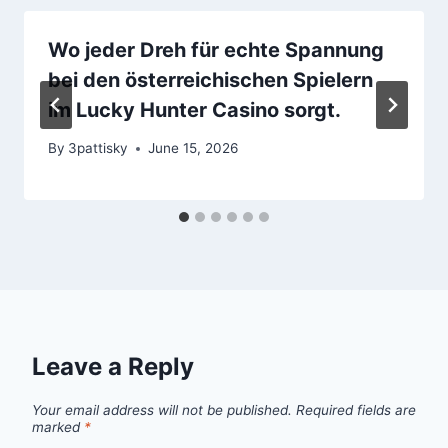
Wo jeder Dreh für echte Spannung
bei den österreichischen Spielern
im Lucky Hunter Casino sorgt.
By
3pattisky
June 15, 2026
Leave a Reply
Your email address will not be published.
Required fields are
marked
*