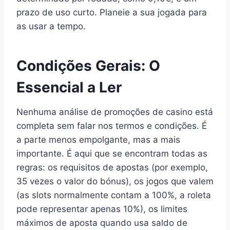
prazo de uso curto. Planeie a sua jogada para
as usar a tempo.
Condições Gerais: O
Essencial a Ler
Nenhuma análise de promoções de casino está
completa sem falar nos termos e condições. É
a parte menos empolgante, mas a mais
importante. É aqui que se encontram todas as
regras: os requisitos de apostas (por exemplo,
35 vezes o valor do bónus), os jogos que valem
(as slots normalmente contam a 100%, a roleta
pode representar apenas 10%), os limites
máximos de aposta quando usa saldo de