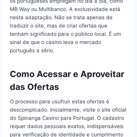
os portugueses empregam no dia a dia, como
MB Way ou Multibanco. A exclusividade está
nesta adaptação. Não se trata apenas de
traduzir o site, mas de criar ofertas que
tenham significado para o público local. É um
sinal de que o casino leva o mercado
português a sério.
Como Acessar e Aproveitar
das Ofertas
O processo para usufruir estas ofertas é
descomplicado. Inicialmente, visite o site oficial
do Spinanga Casino para Portugal. O cadastro
requer dados pessoais exatos, indispensáveis
para verificação de identidade e cumprimento