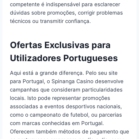
competente é indispensável para esclarecer
dúvidas sobre promoções, corrigir problemas
técnicos ou transmitir confiança.
Ofertas Exclusivas para
Utilizadores Portugueses
Aqui está a grande diferença. Pelo seu site
para Portugal, o Spinanga Casino desenvolve
campanhas que consideram particularidades
locais. Isto pode representar promoções
associadas a eventos desportivos nacionais,
como o campeonato de futebol, ou parcerias
com marcas conhecidas em Portugal.
Oferecem também métodos de pagamento que