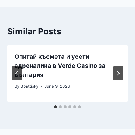
Similar Posts
Опитай късмета и усети
адреналина в Verde Casino за
България
By
3pattisky
June 9, 2026