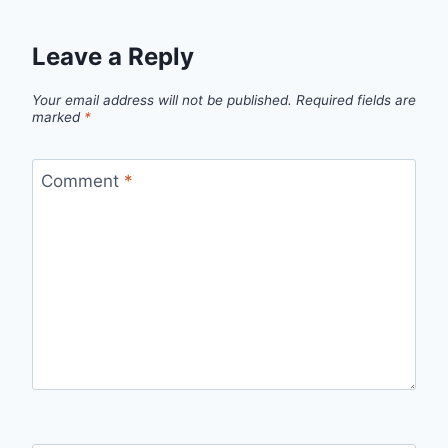
Leave a Reply
Your email address will not be published.
Required fields are
marked
*
Comment
*