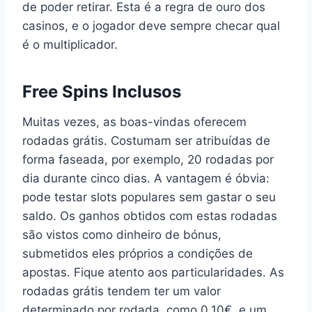
de poder retirar. Esta é a regra de ouro dos
casinos, e o jogador deve sempre checar qual
é o multiplicador.
Free Spins Inclusos
Muitas vezes, as boas-vindas oferecem
rodadas grátis. Costumam ser atribuídas de
forma faseada, por exemplo, 20 rodadas por
dia durante cinco dias. A vantagem é óbvia:
pode testar slots populares sem gastar o seu
saldo. Os ganhos obtidos com estas rodadas
são vistos como dinheiro de bónus,
submetidos eles próprios a condições de
apostas. Fique atento aos particularidades. As
rodadas grátis tendem ter um valor
determinado por rodada, como 0,10€, e um