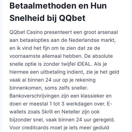
Betaalmethoden en Hun
Snelheid bij QQbet
QQbet Casino presenteert een groot arsenaal
aan betaalopties aan de Nederlandse markt,
en ik vind het fijn om te zien dat ze de
voornaamste allemaal hebben. De absolute
snelle optie is zonder twijfel iDEAL. Als je
hiermee een uitbetaling indient, zie je het geld
vaak al binnen 24 uur op je rekening
binnenkomen, soms zelfs sneller.
Bankoverschrijvingen zijn een klassieker en
doen er meestal 1 tot 3 werkdagen over. E-
wallets zoals Skrill en Neteller zijn ook
bijzonder snel, vaak binnen 24 uur geregeld.
Voor creditcards moet je iets meer geduld