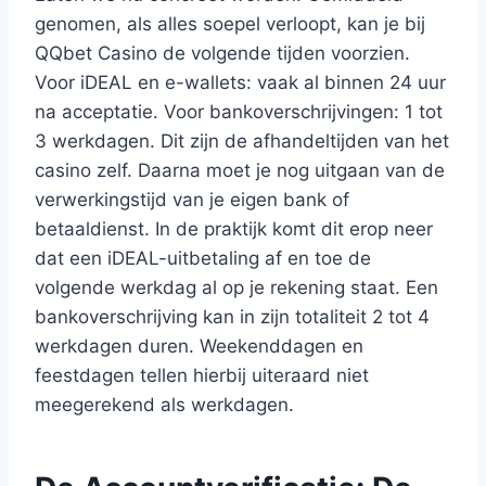
genomen, als alles soepel verloopt, kan je bij
QQbet Casino de volgende tijden voorzien.
Voor iDEAL en e-wallets: vaak al binnen 24 uur
na acceptatie. Voor bankoverschrijvingen: 1 tot
3 werkdagen. Dit zijn de afhandeltijden van het
casino zelf. Daarna moet je nog uitgaan van de
verwerkingstijd van je eigen bank of
betaaldienst. In de praktijk komt dit erop neer
dat een iDEAL-uitbetaling af en toe de
volgende werkdag al op je rekening staat. Een
bankoverschrijving kan in zijn totaliteit 2 tot 4
werkdagen duren. Weekenddagen en
feestdagen tellen hierbij uiteraard niet
meegerekend als werkdagen.