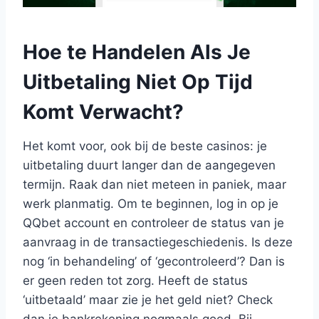
Hoe te Handelen Als Je
Uitbetaling Niet Op Tijd
Komt Verwacht?
Het komt voor, ook bij de beste casinos: je
uitbetaling duurt langer dan de aangegeven
termijn. Raak dan niet meteen in paniek, maar
werk planmatig. Om te beginnen, log in op je
QQbet account en controleer de status van je
aanvraag in de transactiegeschiedenis. Is deze
nog ‘in behandeling’ of ‘gecontroleerd’? Dan is
er geen reden tot zorg. Heeft de status
‘uitbetaald’ maar zie je het geld niet? Check