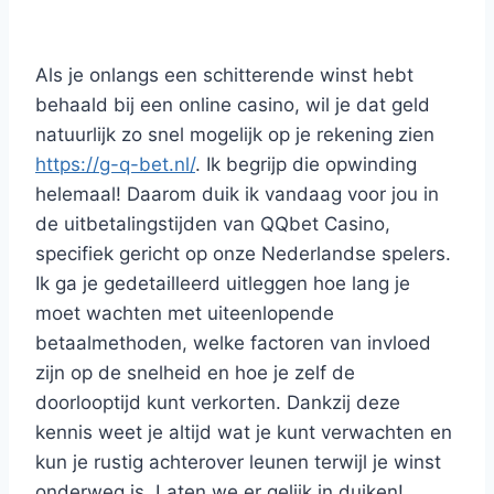
Als je onlangs een schitterende winst hebt
behaald bij een online casino, wil je dat geld
natuurlijk zo snel mogelijk op je rekening zien
https://g-q-bet.nl/
. Ik begrijp die opwinding
helemaal! Daarom duik ik vandaag voor jou in
de uitbetalingstijden van QQbet Casino,
specifiek gericht op onze Nederlandse spelers.
Ik ga je gedetailleerd uitleggen hoe lang je
moet wachten met uiteenlopende
betaalmethoden, welke factoren van invloed
zijn op de snelheid en hoe je zelf de
doorlooptijd kunt verkorten. Dankzij deze
kennis weet je altijd wat je kunt verwachten en
kun je rustig achterover leunen terwijl je winst
onderweg is. Laten we er gelijk in duiken!