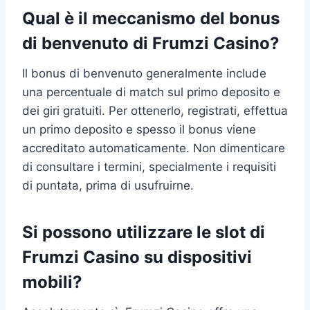
Qual è il meccanismo del bonus
di benvenuto di Frumzi Casino?
Il bonus di benvenuto generalmente include
una percentuale di match sul primo deposito e
dei giri gratuiti. Per ottenerlo, registrati, effettua
un primo deposito e spesso il bonus viene
accreditato automaticamente. Non dimenticare
di consultare i termini, specialmente i requisiti
di puntata, prima di usufruirne.
Si possono utilizzare le slot di
Frumzi Casino su dispositivi
mobili?