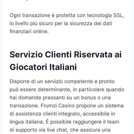
Ogni transazione è protetta con tecnologia SSL,
lo livello più sicuro per la sicurezza dei dati
finanziari online.
Servizio Clienti Riservata ai
Giocatori Italiani
Disporre di un servizio competente e pronto
può essere determinante, in particolare quando
hai domande pressanti su un bonus o una
transazione. Frumzi Casino propone un sistema
di assistenza clienti integrato, accessibile in
lingua italiana. È possibile raggiungere il team
di supporto via live chat, che assicura una