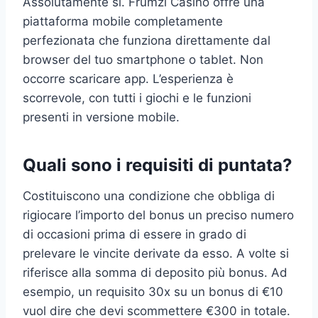
Assolutamente sì. Frumzi Casino offre una
piattaforma mobile completamente
perfezionata che funziona direttamente dal
browser del tuo smartphone o tablet. Non
occorre scaricare app. L’esperienza è
scorrevole, con tutti i giochi e le funzioni
presenti in versione mobile.
Quali sono i requisiti di puntata?
Costituiscono una condizione che obbliga di
rigiocare l’importo del bonus un preciso numero
di occasioni prima di essere in grado di
prelevare le vincite derivate da esso. A volte si
riferisce alla somma di deposito più bonus. Ad
esempio, un requisito 30x su un bonus di €10
vuol dire che devi scommettere €300 in totale.