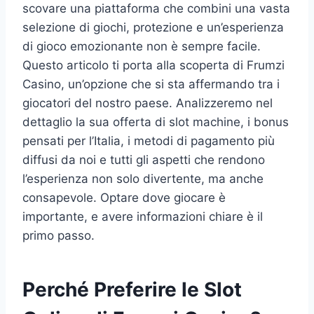
scovare una piattaforma che combini una vasta
selezione di giochi, protezione e un’esperienza
di gioco emozionante non è sempre facile.
Questo articolo ti porta alla scoperta di Frumzi
Casino, un’opzione che si sta affermando tra i
giocatori del nostro paese. Analizzeremo nel
dettaglio la sua offerta di slot machine, i bonus
pensati per l’Italia, i metodi di pagamento più
diffusi da noi e tutti gli aspetti che rendono
l’esperienza non solo divertente, ma anche
consapevole. Optare dove giocare è
importante, e avere informazioni chiare è il
primo passo.
Perché Preferire le Slot