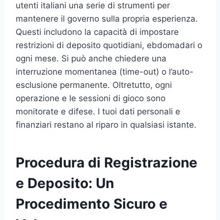
utenti italiani una serie di strumenti per
mantenere il governo sulla propria esperienza.
Questi includono la capacità di impostare
restrizioni di deposito quotidiani, ebdomadari o
ogni mese. Si può anche chiedere una
interruzione momentanea (time-out) o l’auto-
esclusione permanente. Oltretutto, ogni
operazione e le sessioni di gioco sono
monitorate e difese. I tuoi dati personali e
finanziari restano al riparo in qualsiasi istante.
Procedura di Registrazione
e Deposito: Un
Procedimento Sicuro e