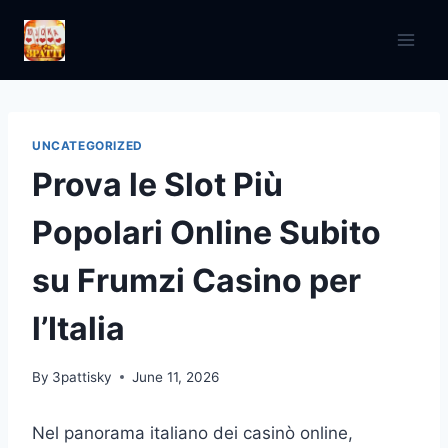
Skip
to
content
UNCATEGORIZED
Prova le Slot Più
Popolari Online Subito
su Frumzi Casino per
l’Italia
By
3pattisky
June 11, 2026
Nel panorama italiano dei casinò online,