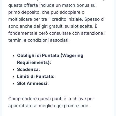
questa offerta include un match bonus sul
primo deposito, che può sdoppiare o
moltiplicare per tre il credito iniziale. Spesso ci
sono anche dei giri gratuiti su slot scelte. È
fondamentale però consultare con attenzione i
termini e condizioni associati.
Obblighi di Puntata (Wagering
Requirements):
Scadenza:
Limiti di Puntata:
Slot Ammessi:
Comprendere questi punti è la chiave per
approfittare al meglio ogni promozione.