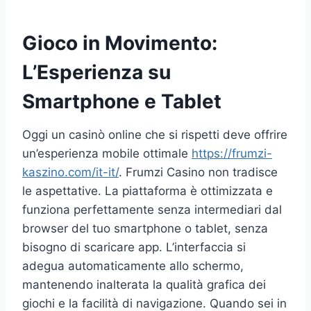
Gioco in Movimento:
L’Esperienza su
Smartphone e Tablet
Oggi un casinò online che si rispetti deve offrire
un’esperienza mobile ottimale
https://frumzi-
kaszino.com/it-it/
. Frumzi Casino non tradisce
le aspettative. La piattaforma è ottimizzata e
funziona perfettamente senza intermediari dal
browser del tuo smartphone o tablet, senza
bisogno di scaricare app. L’interfaccia si
adegua automaticamente allo schermo,
mantenendo inalterata la qualità grafica dei
giochi e la facilità di navigazione. Quando sei in