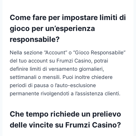
Come fare per impostare limiti di
gioco per un’esperienza
responsabile?
Nella sezione “Account” o “Gioco Responsabile”
del tuo account su Frumzi Casino, potrai
definire limiti di versamento giornalieri,
settimanali o mensili. Puoi inoltre chiedere
periodi di pausa o l’auto-esclusione
permanente rivolgendoti a l’assistenza clienti.
Che tempo richiede un prelievo
delle vincite su Frumzi Casino?