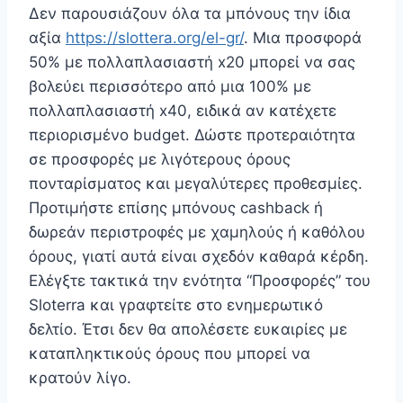
Δεν παρουσιάζουν όλα τα μπόνους την ίδια
αξία
https://slottera.org/el-gr/
. Μια προσφορά
50% με πολλαπλασιαστή x20 μπορεί να σας
βολεύει περισσότερο από μια 100% με
πολλαπλασιαστή x40, ειδικά αν κατέχετε
περιορισμένο budget. Δώστε προτεραιότητα
σε προσφορές με λιγότερους όρους
πονταρίσματος και μεγαλύτερες προθεσμίες.
Προτιμήστε επίσης μπόνους cashback ή
δωρεάν περιστροφές με χαμηλούς ή καθόλου
όρους, γιατί αυτά είναι σχεδόν καθαρά κέρδη.
Ελέγξτε τακτικά την ενότητα “Προσφορές” του
Sloterra και γραφτείτε στο ενημερωτικό
δελτίο. Έτσι δεν θα απολέσετε ευκαιρίες με
καταπληκτικούς όρους που μπορεί να
κρατούν λίγο.