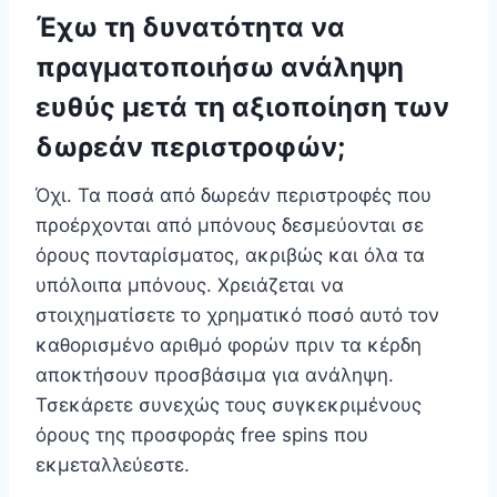
Έχω τη δυνατότητα να
πραγματοποιήσω ανάληψη
ευθύς μετά τη αξιοποίηση των
δωρεάν περιστροφών;
Όχι. Τα ποσά από δωρεάν περιστροφές που
προέρχονται από μπόνους δεσμεύονται σε
όρους πονταρίσματος, ακριβώς και όλα τα
υπόλοιπα μπόνους. Χρειάζεται να
στοιχηματίσετε το χρηματικό ποσό αυτό τον
καθορισμένο αριθμό φορών πριν τα κέρδη
αποκτήσουν προσβάσιμα για ανάληψη.
Τσεκάρετε συνεχώς τους συγκεκριμένους
όρους της προσφοράς free spins που
εκμεταλλεύεστε.