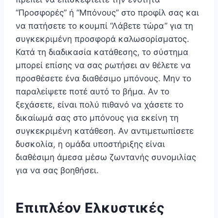
“Προσφορές” ή “Μπόνους” στο προφίλ σας και
να πατήσετε το κουμπί “Λάβετε τώρα” για τη
συγκεκριμένη προσφορά καλωσορίσματος.
Κατά τη διαδικασία κατάθεσης, το σύστημα
μπορεί επίσης να σας ρωτήσει αν θέλετε να
προσθέσετε ένα διαθέσιμο μπόνους. Μην το
παραλείψετε ποτέ αυτό το βήμα. Αν το
ξεχάσετε, είναι πολύ πιθανό να χάσετε το
δικαίωμά σας στο μπόνους για εκείνη τη
συγκεκριμένη κατάθεση. Αν αντιμετωπίσετε
δυσκολία, η ομάδα υποστήριξης είναι
διαθέσιμη άμεσα μέσω ζωντανής συνομιλίας
για να σας βοηθήσει.
Επιπλέον Ελκυστικές