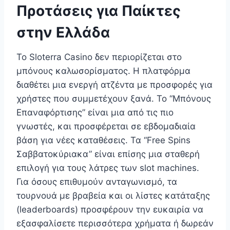
Προτάσεις για Παίκτες
στην Ελλάδα
Το Sloterra Casino δεν περιορίζεται στο
μπόνους καλωσορίσματος. Η πλατφόρμα
διαθέτει μια ενεργή ατζέντα με προσφορές για
χρήστες που συμμετέχουν ξανά. Το “Μπόνους
Επαναφόρτισης” είναι μια από τις πιο
γνωστές, και προσφέρεται σε εβδομαδιαία
βάση για νέες καταθέσεις. Τα “Free Spins
Σαββατοκύριακα” είναι επίσης μια σταθερή
επιλογή για τους λάτρες των slot machines.
Για όσους επιθυμούν ανταγωνισμό, τα
τουρνουά με βραβεία και οι λίστες κατάταξης
(leaderboards) προσφέρουν την ευκαιρία να
εξασφαλίσετε περισσότερα χρήματα ή δωρεάν