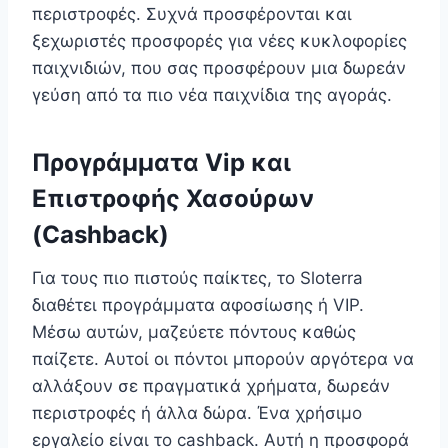
περιστροφές. Συχνά προσφέρονται και
ξεχωριστές προσφορές για νέες κυκλοφορίες
παιχνιδιών, που σας προσφέρουν μια δωρεάν
γεύση από τα πιο νέα παιχνίδια της αγοράς.
Προγράμματα Vip και
Επιστροφής Χασούρων
(Cashback)
Για τους πιο πιστούς παίκτες, το Sloterra
διαθέτει προγράμματα αφοσίωσης ή VIP.
Μέσω αυτών, μαζεύετε πόντους καθώς
παίζετε. Αυτοί οι πόντοι μπορούν αργότερα να
αλλάξουν σε πραγματικά χρήματα, δωρεάν
περιστροφές ή άλλα δώρα. Ένα χρήσιμο
εργαλείο είναι το cashback. Αυτή η προσφορά