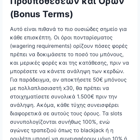
Προϋποθέσεων και Όρων
(Bonus Terms)
Αυτό είναι πιθανά το πιο ουσιώδες σημείο για
κάθε επισκέπτη. Οι όροι πονταρίσματος
(wagering requirements) ορίζουν πόσες φορές
πρέπει να δοκιμάσετε το ποσό του μπόνους,
και μερικές φορές και της κατάθεσης, πριν να
μπορέσετε να κάνετε ανάληψη των κερδών.
Για παράδειγμα, αν αποκτήσετε 50€ μπόνους
με πολλαπλασιαστή x30, θα πρέπει να
στοιχηματίσετε συνολικά 1.500€ πριν την
ανάληψη. Ακόμα, κάθε τύχης συνεισφέρει
διαφορετικά σε αυτούς τους όρους. Τα slots
συνυπολογίζονται συνήθως 100%, ενώ
αγώνες τραπεζιού όπως το blackjack ή η
ρουλέτα μπορεί να συνεισφέρουν μόνο 10% ή