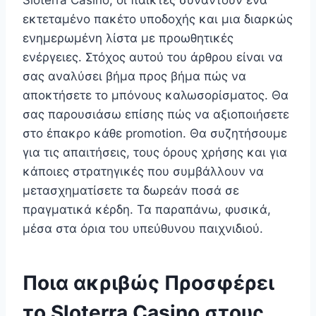
Sloterra Casino, οι παίκτες συναντούν ένα
εκτεταμένο πακέτο υποδοχής και μια διαρκώς
ενημερωμένη λίστα με προωθητικές
ενέργειες. Στόχος αυτού του άρθρου είναι να
σας αναλύσει βήμα προς βήμα πώς να
αποκτήσετε το μπόνους καλωσορίσματος. Θα
σας παρουσιάσω επίσης πώς να αξιοποιήσετε
στο έπακρο κάθε promotion. Θα συζητήσουμε
για τις απαιτήσεις, τους όρους χρήσης και για
κάποιες στρατηγικές που συμβάλλουν να
μετασχηματίσετε τα δωρεάν ποσά σε
πραγματικά κέρδη. Τα παραπάνω, φυσικά,
μέσα στα όρια του υπεύθυνου παιχνιδιού.
Ποια ακριβώς Προσφέρει
το Sloterra Casino στους