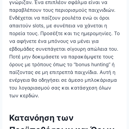
γνώριζαν. Ένα επιπλέον σφάλμα είναι να
παραβλέπουν τους περιορισμούς παιχνιδιών.
Ενδέχεται να παίζουν ρουλέτα ενώ οι όροι
απαιτούν slots, με συνέπεια να χάνεται η
πορεία τους. Προσέξτε και τις ημερομηνίες. Το
να αφήνετε ένα μπόνους να μένει για
εβδομάδες συνεπάγεται σίγουρη απώλεια του.
Ποτέ μην δοκιμάσετε να παρακάμψετε τους
όρους με τρόπους όπως το “bonus hunting” ή
παίζοντας σε μη επιτρεπτά παιχνίδια. Αυτή η
ενέργεια θα οδηγήσει σε άμεσο μπλοκάρισμα
του λογαριασμού σας και κατάσχεση όλων
των κερδών.
Κατανόηση των