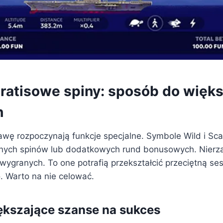
gratisowe spiny: sposób do więk
h
wę rozpoczynają funkcje specjalne. Symbole Wild i Sca
nych spinów lub dodatkowych rund bonusowych. Nierz
wygranych. To one potrafią przekształcić przeciętną se
 Warto na nie celować.
ększające szanse na sukces