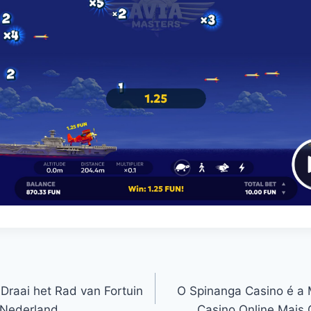
 Draai het Rad van Fortuin
O Spinanga Casino é a 
 Nederland
Casino Online Mais 