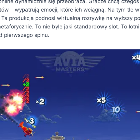
 online dynamicznie się przeobraża. Gracze chcą czegoś 
w – wypatrują emocji, które ich wciągną. Na tym tle wy
. Ta produkcja podnosi wirtualną rozrywkę na wyższy p
metaforycznie. To nie byle jaki standardowy slot. To lotn
od pierwszego spinu.