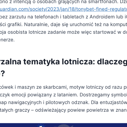
ono z intencją o osobach grających na smartfonach. Dzi
uardian.com/society/2023/jan/18/tonybet-fined-regulato
bez zarzutu na telefonach i tabletach z Androidem lub 
ści grafiki. Naturalnie, daje się uruchomić też na kompu
oja osobista lotnicze zadanie może więc startować w d
enerze.
alna tematyka lotnicza: dlaczeg
e?
cówek i maszyn ze skarbcami, motyw lotniczy od razu 
czyk emocji powiązany z lataniem. Dostrzegamy symbo
map nawigacyjnych i pilotowych odznak. Dla entuzjastów
stałych graczy – odświeżający powiew powietrza w znane