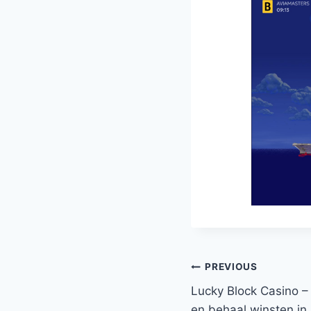
Post
PREVIOUS
Lucky Block Casino –
navigation
en behaal winsten in