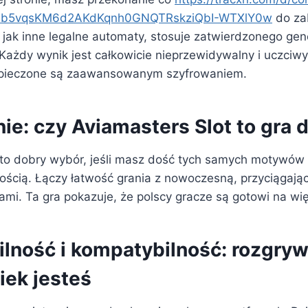
7b5vqsKM6d2AKdKqnh0GNQTRskziQbI-WTXlY0w
do za
 jak inne legalne automaty, stosuje zatwierdzonego gene
Każdy wynik jest całkowicie nieprzewidywalny i uczciwy
zpieczone są zaawansowanym szyfrowaniem.
e: czy Aviamasters Slot to gra d
 to dobry wybór, jeśli masz dość tych samych motywów 
ścią. Łączy łatwość grania z nowoczesną, przyciągają
i. Ta gra pokazuje, że polscy gracze są gotowi na więce
lność i kompatybilność: rozgryw
iek jesteś