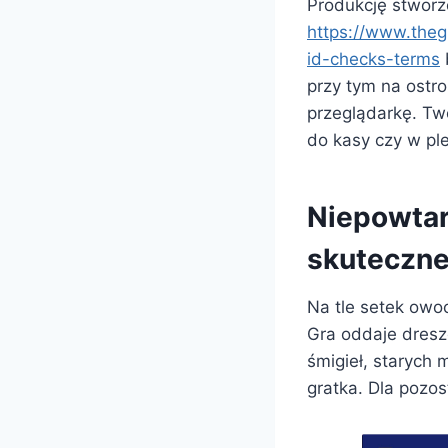
Produkcję stworz
https://www.theg
id-checks-terms
przy tym na ostro
przeglądarkę. Tw
do kasy czy w pl
Niepowtarz
skuteczn
Na tle setek owo
Gra oddaje dresz
śmigieł, starych 
gratka. Dla pozo