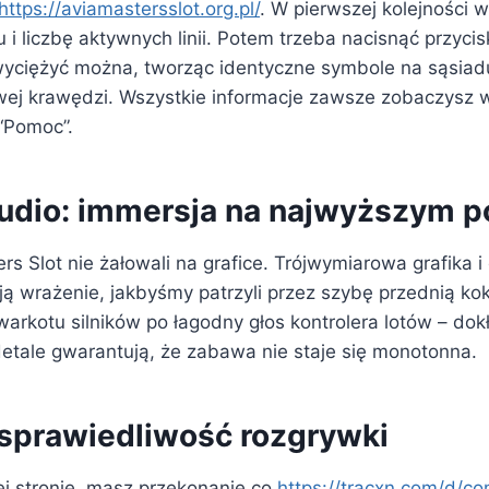
https://aviamastersslot.org.pl/
. W pierwszej kolejności 
i liczbę aktywnych linii. Potem trzeba nacisnąć przyci
yciężyć można, tworząc identyczne symbole na sąsiad
wej krawędzi. Wszystkie informacje zawsze zobaczysz 
 “Pomoc”.
 audio: immersja na najwyższym 
rs Slot nie żałowali na grafice. Trójwymiarowa grafika
ą wrażenie, jakbyśmy patrzyli przez szybę przednią kok
arkotu silników po łagodny głos kontrolera lotów – dokł
detale gwarantują, że zabawa nie staje się monotonna.
 sprawiedliwość rozgrywki
ej stronie, masz przekonanie co
https://tracxn.com/d/co