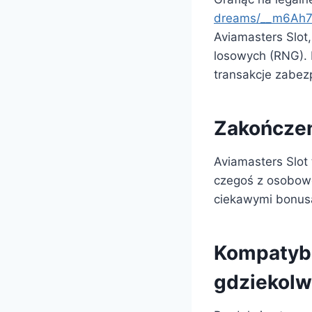
dreams/__m6Ah
Aviamasters Slot,
losowych (RNG). 
transakcje zabe
Zakończeni
Aviamasters Slot
czegoś z osobowo
ciekawymi bonusam
Kompatybi
gdziekolw