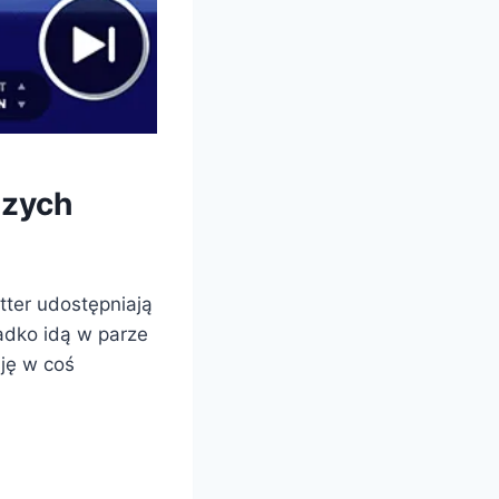
szych
tter udostępniają
adko idą w parze
sję w coś