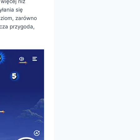
więcej niż
łania się
oziom, zarówno
icza przygoda,