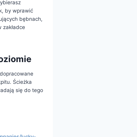
wybierasz
sk, by wprawić
ujących bębnach,
w zakładce
poziomie
 i dopracowane
pitu. Ścieżka
adają się do tego
mpanies/lucky-