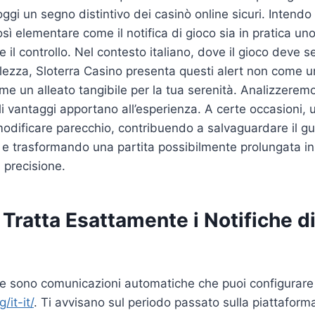
oggi un segno distintivo dei casinò online sicuri. Intendo 
ì elementare come il notifica di gioco sia in pratica uno
re il controllo. Nel contesto italiano, dove il gioco deve 
lezza, Sloterra Casino presenta questi alert non come 
e un alleato tangibile per la tua serenità. Analizzere
i vantaggi apportano all’esperienza. A certe occasioni, u
odificare parecchio, contribuendo a salvaguardare il gu
 e trasformando una partita possibilmente prolungata in
 precisione.
 Tratta Esattamente i Notifiche d
?
one sono comunicazioni automatiche che puoi configurare
/it-it/
. Ti avvisano sul periodo passato sulla piattaform