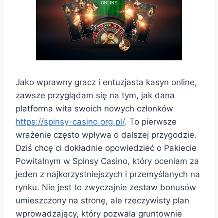
Jako wprawny gracz i entuzjasta kasyn online,
zawsze przyglądam się na tym, jak dana
platforma wita swoich nowych członków
https://spinsy-casino.org.pl/
. To pierwsze
wrażenie często wpływa o dalszej przygodzie.
Dziś chcę ci dokładnie opowiedzieć o Pakiecie
Powitalnym w Spinsy Casino, który oceniam za
jeden z najkorzystniejszych i przemyślanych na
rynku. Nie jest to zwyczajnie zestaw bonusów
umieszczony na stronę, ale rzeczywisty plan
wprowadzający, który pozwala gruntownie