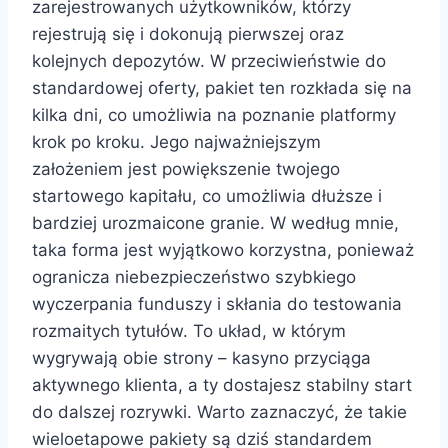
zarejestrowanych użytkowników, którzy
rejestrują się i dokonują pierwszej oraz
kolejnych depozytów. W przeciwieństwie do
standardowej oferty, pakiet ten rozkłada się na
kilka dni, co umożliwia na poznanie platformy
krok po kroku. Jego najważniejszym
założeniem jest powiększenie twojego
startowego kapitału, co umożliwia dłuższe i
bardziej urozmaicone granie. W według mnie,
taka forma jest wyjątkowo korzystna, ponieważ
ogranicza niebezpieczeństwo szybkiego
wyczerpania funduszy i skłania do testowania
rozmaitych tytułów. To układ, w którym
wygrywają obie strony – kasyno przyciąga
aktywnego klienta, a ty dostajesz stabilny start
do dalszej rozrywki. Warto zaznaczyć, że takie
wieloetapowe pakiety są dziś standardem