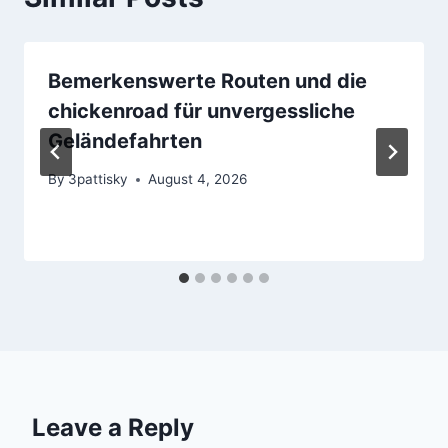
Bemerkenswerte Routen und die
chickenroad für unvergessliche
Geländefahrten
By
3pattisky
August 4, 2026
Leave a Reply