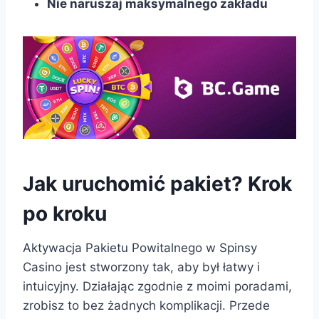
Nie naruszaj maksymalnego zakładu
Jak uruchomić pakiet? Krok
po kroku
Aktywacja Pakietu Powitalnego w Spinsy
Casino jest stworzony tak, aby był łatwy i
intuicyjny. Działając zgodnie z moimi poradami,
zrobisz to bez żadnych komplikacji. Przede