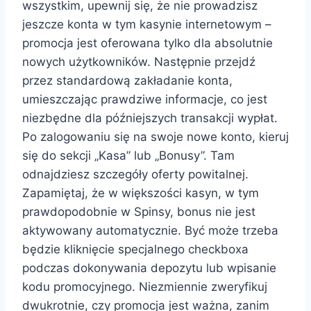
wszystkim, upewnij się, że nie prowadzisz
jeszcze konta w tym kasynie internetowym –
promocja jest oferowana tylko dla absolutnie
nowych użytkowników. Następnie przejdź
przez standardową zakładanie konta,
umieszczając prawdziwe informacje, co jest
niezbędne dla późniejszych transakcji wypłat.
Po zalogowaniu się na swoje nowe konto, kieruj
się do sekcji „Kasa” lub „Bonusy”. Tam
odnajdziesz szczegóły oferty powitalnej.
Zapamiętaj, że w większości kasyn, w tym
prawdopodobnie w Spinsy, bonus nie jest
aktywowany automatycznie. Być może trzeba
będzie kliknięcie specjalnego checkboxa
podczas dokonywania depozytu lub wpisanie
kodu promocyjnego. Niezmiennie zweryfikuj
dwukrotnie, czy promocja jest ważna, zanim