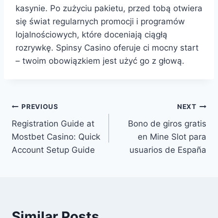
kasynie. Po zużyciu pakietu, przed tobą otwiera
się świat regularnych promocji i programów
lojalnościowych, które doceniają ciągłą
rozrywkę. Spinsy Casino oferuje ci mocny start
– twoim obowiązkiem jest użyć go z głową.
Post
PREVIOUS
NEXT
Registration Guide at
Bono de giros gratis
navigation
Mostbet Casino: Quick
en Mine Slot para
Account Setup Guide
usuarios de España
Similar Posts