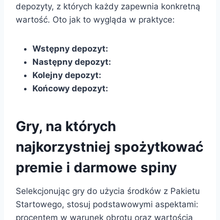
depozyty, z których każdy zapewnia konkretną
wartość. Oto jak to wygląda w praktyce:
Wstępny depozyt:
Następny depozyt:
Kolejny depozyt:
Końcowy depozyt:
Gry, na których
najkorzystniej spożytkować
premie i darmowe spiny
Selekcjonując gry do użycia środków z Pakietu
Startowego, stosuj podstawowymi aspektami:
procentem w warunek obrotu oraz wartością