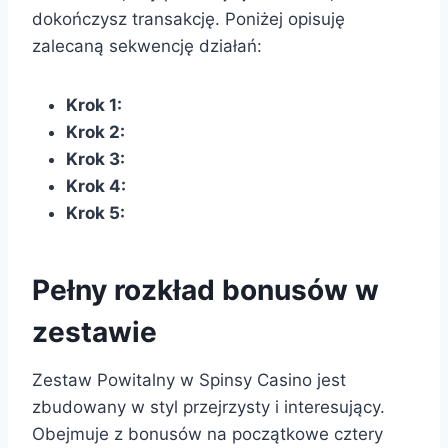
dokończysz transakcję. Poniżej opisuję
zalecaną sekwencję działań:
Krok 1:
Krok 2:
Krok 3:
Krok 4:
Krok 5:
Pełny rozkład bonusów w
zestawie
Zestaw Powitalny w Spinsy Casino jest
zbudowany w styl przejrzysty i interesujący.
Obejmuje z bonusów na początkowe cztery