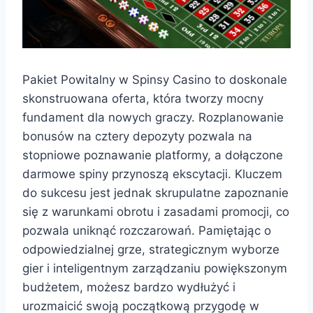
Pakiet Powitalny w Spinsy Casino to doskonale
skonstruowana oferta, która tworzy mocny
fundament dla nowych graczy. Rozplanowanie
bonusów na cztery depozyty pozwala na
stopniowe poznawanie platformy, a dołączone
darmowe spiny przynoszą ekscytacji. Kluczem
do sukcesu jest jednak skrupulatne zapoznanie
się z warunkami obrotu i zasadami promocji, co
pozwala uniknąć rozczarowań. Pamiętając o
odpowiedzialnej grze, strategicznym wyborze
gier i inteligentnym zarządzaniu powiększonym
budżetem, możesz bardzo wydłużyć i
urozmaicić swoją początkową przygodę w