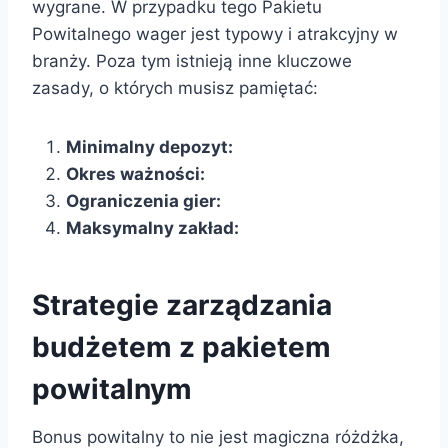
wygrane. W przypadku tego Pakietu
Powitalnego wager jest typowy i atrakcyjny w
branży. Poza tym istnieją inne kluczowe
zasady, o których musisz pamiętać:
Minimalny depozyt:
Okres ważności:
Ograniczenia gier:
Maksymalny zakład:
Strategie zarządzania
budżetem z pakietem
powitalnym
Bonus powitalny to nie jest magiczna różdżka,