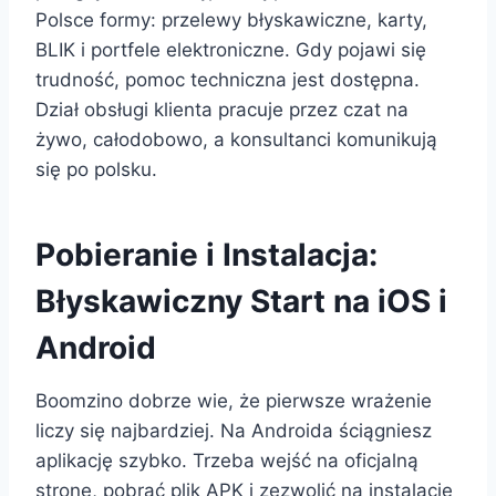
Polsce formy: przelewy błyskawiczne, karty,
BLIK i portfele elektroniczne. Gdy pojawi się
trudność, pomoc techniczna jest dostępna.
Dział obsługi klienta pracuje przez czat na
żywo, całodobowo, a konsultanci komunikują
się po polsku.
Pobieranie i Instalacja:
Błyskawiczny Start na iOS i
Android
Boomzino dobrze wie, że pierwsze wrażenie
liczy się najbardziej. Na Androida ściągniesz
aplikację szybko. Trzeba wejść na oficjalną
stronę, pobrać plik APK i zezwolić na instalację