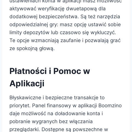
ustawieniach konta w aplikacji masz możliwość
aktywować weryfikację dwuetapową dla
dodatkowej bezpieczeństwa. Są też narzędzia
odpowiedzialnej gry: masz opcję ustawić sobie
limity depozytów lub czasowo się wykluczyć.
Te opcje wzmacniają zaufanie i pozwalają grać
ze spokojną głową.
Płatności i Pomoc w
Aplikacji
Błyskawiczne i bezpieczne transakcje to
priorytet. Panel finansowy w aplikacji Boomzino
daje możliwość na doładowanie konta i
pobranie wygranych bez włączania
przeglądarki. Dostępne są powszechne w