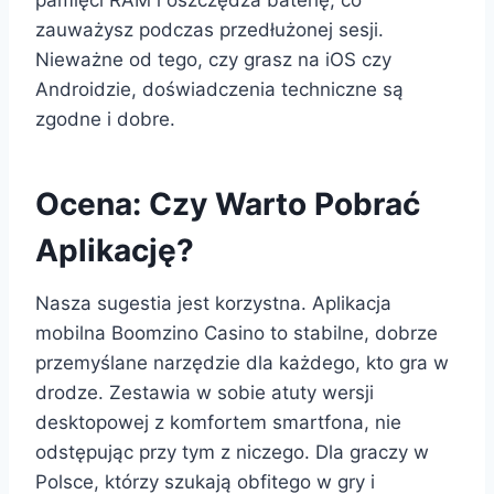
zauważysz podczas przedłużonej sesji.
Nieważne od tego, czy grasz na iOS czy
Androidzie, doświadczenia techniczne są
zgodne i dobre.
Ocena: Czy Warto Pobrać
Aplikację?
Nasza sugestia jest korzystna. Aplikacja
mobilna Boomzino Casino to stabilne, dobrze
przemyślane narzędzie dla każdego, kto gra w
drodze. Zestawia w sobie atuty wersji
desktopowej z komfortem smartfona, nie
odstępując przy tym z niczego. Dla graczy w
Polsce, którzy szukają obfitego w gry i