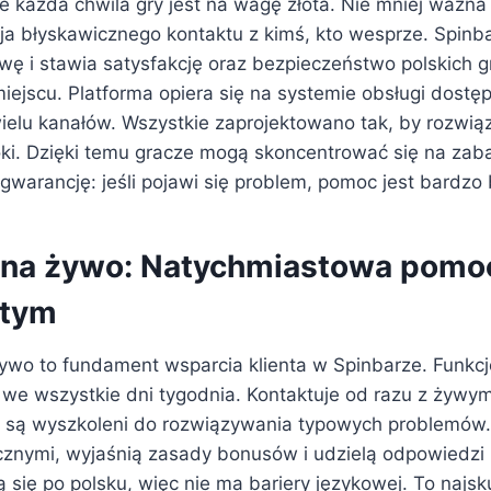
e każda chwila gry jest na wagę złota. Nie mniej ważna
cja błyskawicznego kontaktu z kimś, kto wesprze. Spinb
wę i stawia satysfakcję oraz bezpieczeństwo polskich g
iejscu. Platforma opiera się na systemie obsługi dostę
elu kanałów. Wszystkie zaprojektowano tak, by rozwi
ki. Dzięki temu gracze mogą skoncentrować się na zab
arancję: jeśli pojawi się problem, pomoc jest bardzo b
na żywo: Natychmiastowa pomoc
stym
ywo to fundament wsparcia klienta w Spinbarze. Funkcj
i we wszystkie dni tygodnia. Kontaktuje od razu z żywy
u są wyszkoleni do rozwiązywania typowych problemó
cznymi, wyjaśnią zasady bonusów i udzielą odpowiedzi 
 się po polsku, więc nie ma bariery językowej. To najsk