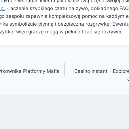
raktuje wsparcie klienta jako kluczową część swojej usłu
pl
. Łączenie szybkiego czatu na żywo, dokładnego FAQ 
go zespołu zapewnia kompleksową pomoc na każdym eta
ka symbolizuje płynną i bezpieczną rozgrywkę. Ewent
zybko, więc gracze mogą w pełni oddać się rozrywce.
żytkownika Platformy Mafia
Casino Instant – Explor