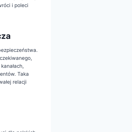
róci i poleci
cza
 bezpieczeństwa.
oczekiwanego,
 kanałach,
ientów. Taka
łej relacji