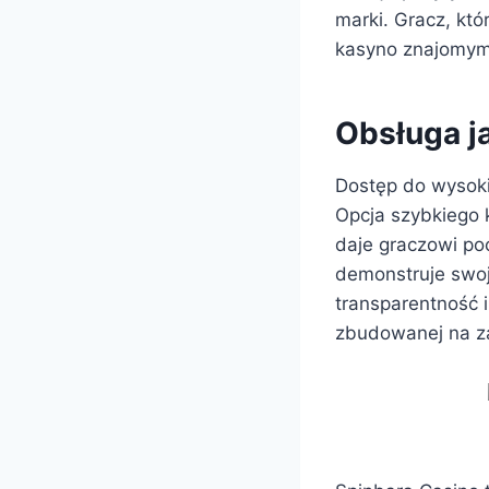
marki. Gracz, któ
kasyno znajomym
Obsługa j
Dostęp do wysoki
Opcja szybkiego 
daje graczowi poc
demonstruje swoj
transparentność 
zbudowanej na z