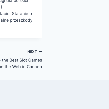
gi dla polskich
i
pie. Staranie o
ualne przeszkody
NEXT
e the Best Slot Games
on the Web in Canada