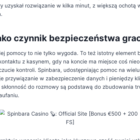
ry uzyskał rozwiązanie w kilka minut, z większą ochotą w
.
ako czynnik bezpieczeństwa gra
ej pomocy to nie tylko wygoda. To też istotny element
kontaktu z kasynem, gdy na koncie ma miejsce coś nie
zucie kontroli. Spinbara, udostępniając pomoc na wielu
e przywiązanie w zabezpieczenie danych i pieniędzy kl
i skłonność do rozmowy są podstawą do zbudowania trwa
aufaniu.