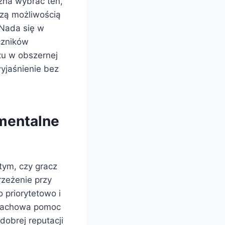
ożna wybrać ten,
szą możliwością
. Nada się w
czników
zu w obszernej
yjaśnienie bez
mentalne
tym, czy gracz
rzeżenie przy
 priorytetowo i
 fachowa pomoc
dobrej reputacji