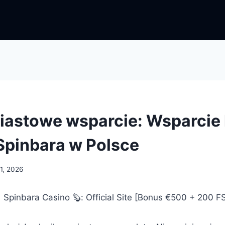
astowe wsparcie: Wsparcie 
Spinbara w Polsce
1, 2026