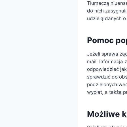
Tłumaczą niuanse
do nich zasygnal
udzielą danych o 
Pomoc pop
Jeżeli sprawa żąd
mail. Informacja 
odpowiedzieć jak 
sprawdzić do obs
podzielonych wed
wypłat, a także 
Możliwe k