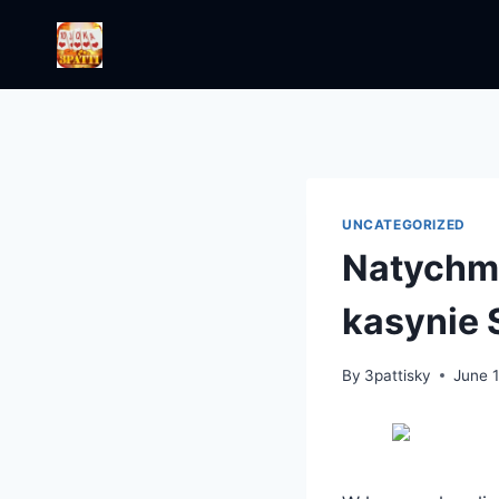
Skip
to
content
UNCATEGORIZED
Natychmi
kasynie 
By
3pattisky
June 1