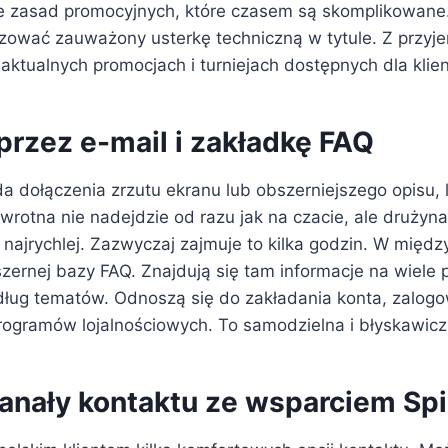
 zasad promocyjnych, które czasem są skomplikowane.
izować zauważony usterkę techniczną w tytule. Z przyj
aktualnych promocjach i turniejach dostępnych dla klien
rzez e-mail i zakładkę FAQ
a dołączenia zrzutu ekranu lub obszerniejszego opisu, 
zwrotna nie nadejdzie od razu jak na czacie, ale drużyna
najrychlej. Zazwyczaj zajmuje to kilka godzin. W międz
zernej bazy FAQ. Znajdują się tam informacje na wiele 
ług tematów. Odnoszą się do zakładania konta, zalogow
programów lojalnościowych. To samodzielna i błyskawic
anały kontaktu ze wsparciem Sp