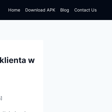
Home
Download APK
Blog
Contact Us
klienta w