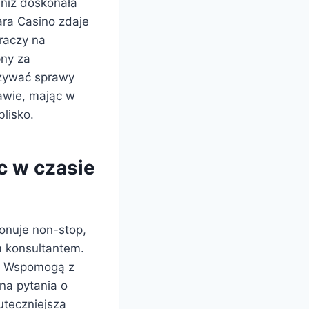
 niż doskonała
ara Casino zdaje
raczy na
pny za
ązywać sprawy
awie, mając w
lisko.
 w czasie
onuje non-stop,
m konsultantem.
w. Wspomogą z
na pytania o
uteczniejsza