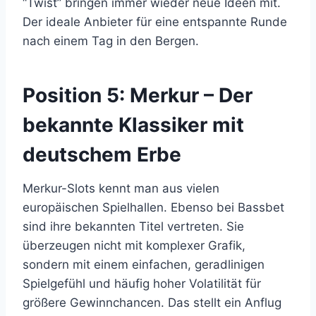
“Twist” bringen immer wieder neue Ideen mit.
Der ideale Anbieter für eine entspannte Runde
nach einem Tag in den Bergen.
Position 5: Merkur – Der
bekannte Klassiker mit
deutschem Erbe
Merkur-Slots kennt man aus vielen
europäischen Spielhallen. Ebenso bei Bassbet
sind ihre bekannten Titel vertreten. Sie
überzeugen nicht mit komplexer Grafik,
sondern mit einem einfachen, geradlinigen
Spielgefühl und häufig hoher Volatilität für
größere Gewinnchancen. Das stellt ein Anflug