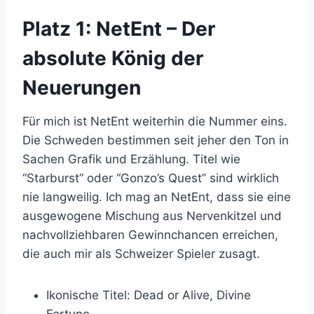
Platz 1: NetEnt – Der
absolute König der
Neuerungen
Für mich ist NetEnt weiterhin die Nummer eins.
Die Schweden bestimmen seit jeher den Ton in
Sachen Grafik und Erzählung. Titel wie
“Starburst” oder “Gonzo’s Quest” sind wirklich
nie langweilig. Ich mag an NetEnt, dass sie eine
ausgewogene Mischung aus Nervenkitzel und
nachvollziehbaren Gewinnchancen erreichen,
die auch mir als Schweizer Spieler zusagt.
Ikonische Titel: Dead or Alive, Divine
Fortune