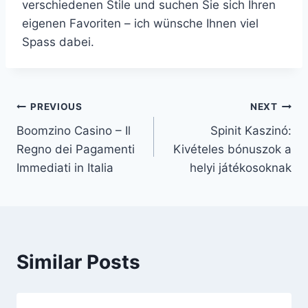
verschiedenen Stile und suchen Sie sich Ihren
eigenen Favoriten – ich wünsche Ihnen viel
Spass dabei.
Post
PREVIOUS
NEXT
Boomzino Casino – Il
Spinit Kaszinó:
navigation
Regno dei Pagamenti
Kivételes bónuszok a
Immediati in Italia
helyi játékosoknak
Similar Posts