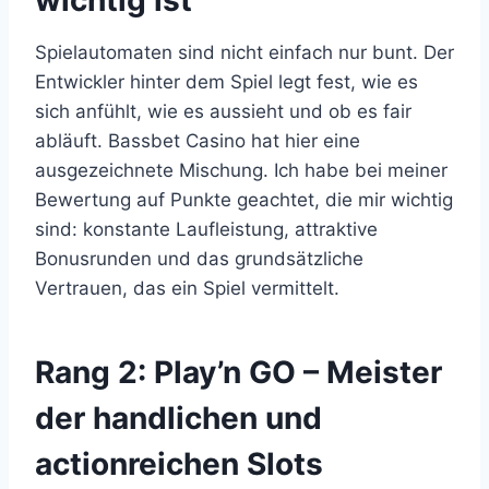
Spielautomaten sind nicht einfach nur bunt. Der
Entwickler hinter dem Spiel legt fest, wie es
sich anfühlt, wie es aussieht und ob es fair
abläuft. Bassbet Casino hat hier eine
ausgezeichnete Mischung. Ich habe bei meiner
Bewertung auf Punkte geachtet, die mir wichtig
sind: konstante Laufleistung, attraktive
Bonusrunden und das grundsätzliche
Vertrauen, das ein Spiel vermittelt.
Rang 2: Play’n GO – Meister
der handlichen und
actionreichen Slots