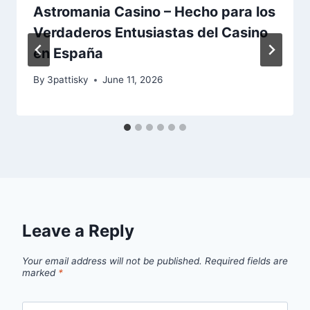
Astromania Casino – Hecho para los
Verdaderos Entusiastas del Casino
en España
By
3pattisky
June 11, 2026
Leave a Reply
Your email address will not be published.
Required fields are
marked
*