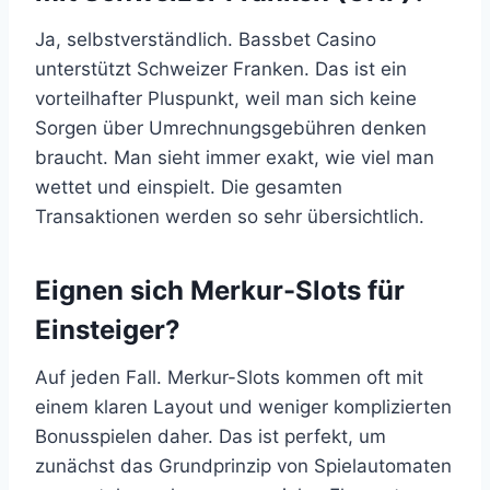
Ja, selbstverständlich. Bassbet Casino
unterstützt Schweizer Franken. Das ist ein
vorteilhafter Pluspunkt, weil man sich keine
Sorgen über Umrechnungsgebühren denken
braucht. Man sieht immer exakt, wie viel man
wettet und einspielt. Die gesamten
Transaktionen werden so sehr übersichtlich.
Eignen sich Merkur-Slots für
Einsteiger?
Auf jeden Fall. Merkur-Slots kommen oft mit
einem klaren Layout und weniger komplizierten
Bonusspielen daher. Das ist perfekt, um
zunächst das Grundprinzip von Spielautomaten