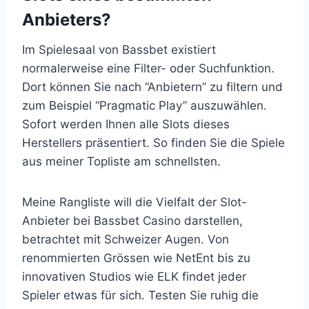
Anbieters?
Im Spielesaal von Bassbet existiert
normalerweise eine Filter- oder Suchfunktion.
Dort können Sie nach “Anbietern” zu filtern und
zum Beispiel “Pragmatic Play” auszuwählen.
Sofort werden Ihnen alle Slots dieses
Herstellers präsentiert. So finden Sie die Spiele
aus meiner Topliste am schnellsten.
Meine Rangliste will die Vielfalt der Slot-
Anbieter bei Bassbet Casino darstellen,
betrachtet mit Schweizer Augen. Von
renommierten Grössen wie NetEnt bis zu
innovativen Studios wie ELK findet jeder
Spieler etwas für sich. Testen Sie ruhig die