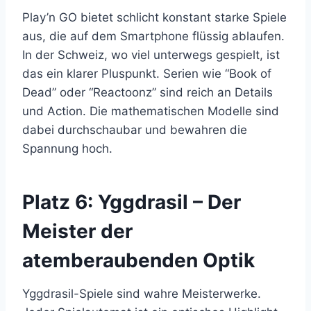
Play’n GO bietet schlicht konstant starke Spiele
aus, die auf dem Smartphone flüssig ablaufen.
In der Schweiz, wo viel unterwegs gespielt, ist
das ein klarer Pluspunkt. Serien wie “Book of
Dead” oder “Reactoonz” sind reich an Details
und Action. Die mathematischen Modelle sind
dabei durchschaubar und bewahren die
Spannung hoch.
Platz 6: Yggdrasil – Der
Meister der
atemberaubenden Optik
Yggdrasil-Spiele sind wahre Meisterwerke.