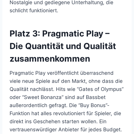
Nostalgie und gediegene Unterhaltung, die
schlicht funktioniert.
Platz 3: Pragmatic Play –
Die Quantität und Qualität
zusammenkommen
Pragmatic Play veröffentlicht überraschend
viele neue Spiele auf den Markt, ohne dass die
Qualität nachlässt. Hits wie “Gates of Olympus”
oder “Sweet Bonanza” sind auf Bassbet
außerordentlich gefragt. Die “Buy Bonus”-
Funktion hat alles revolutioniert für Spieler, die
direkt ins Geschehen starten wollen. Ein
vertrauenswürdiger Anbieter für jedes Budget.