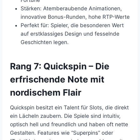
Stärken: Atemberaubende Animationen,
innovative Bonus-Runden, hohe RTP-Werte
Perfekt für: Spieler, die besonderen Wert
auf erstklassiges Design und fesselnde
Geschichten legen.
Rang 7: Quickspin – Die
erfrischende Note mit
nordischem Flair
Quickspin besitzt ein Talent für Slots, die direkt
ein Lächeln zaubern. Die Spiele sind intuitiv,
optisch hell und freundlich und haben oft nette
Gestalten. Features wie “Superpins” oder