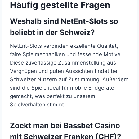
Häufig gestellte Fragen
Weshalb sind NetEnt-Slots so
beliebt in der Schweiz?
NetEnt-Slots verbinden exzellente Qualität,
faire Spielmechaniken und fesselnde Motive.
Diese zuverlässige Zusammenstellung aus
Vergnügen und guten Aussichten findet bei
Schweizer Nutzern auf Zustimmung. Außerdem
sind die Spiele ideal für mobile Endgeräte
gemacht, was perfekt zu unserem
Spielverhalten stimmt.
Zockt man bei Bassbet Casino
mit Schweizer Franken (CHF)?