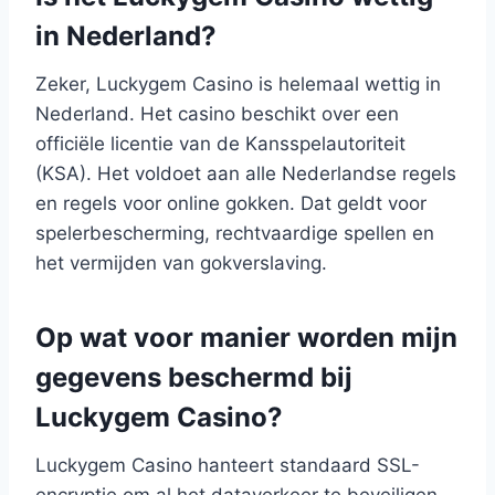
in Nederland?
Zeker, Luckygem Casino is helemaal wettig in
Nederland. Het casino beschikt over een
officiële licentie van de Kansspelautoriteit
(KSA). Het voldoet aan alle Nederlandse regels
en regels voor online gokken. Dat geldt voor
spelerbescherming, rechtvaardige spellen en
het vermijden van gokverslaving.
Op wat voor manier worden mijn
gegevens beschermd bij
Luckygem Casino?
Luckygem Casino hanteert standaard SSL-
encryptie om al het dataverkeer te beveiligen.