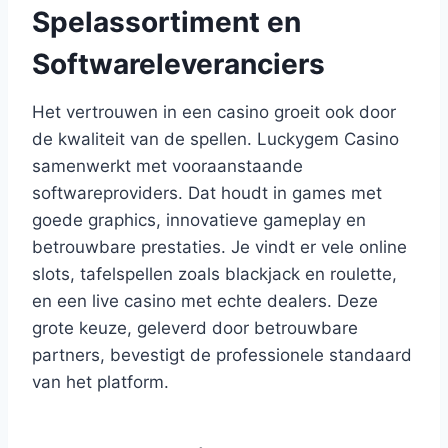
Spelassortiment en
Softwareleveranciers
Het vertrouwen in een casino groeit ook door
de kwaliteit van de spellen. Luckygem Casino
samenwerkt met vooraanstaande
softwareproviders. Dat houdt in games met
goede graphics, innovatieve gameplay en
betrouwbare prestaties. Je vindt er vele online
slots, tafelspellen zoals blackjack en roulette,
en een live casino met echte dealers. Deze
grote keuze, geleverd door betrouwbare
partners, bevestigt de professionele standaard
van het platform.