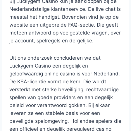
Bij Luckygem Casino kun je aankloppen bij de
Nederlandstalige klantenservice. De live chat is
meestal het handigst. Bovendien vind je op de
website een uitgebreide FAQ-sectie. Die geeft
meteen antwoord op veelgestelde vragen, over
je account, spelregels en dergelijke.
Uit ons onderzoek concluderen we dat
Luckygem Casino een degelijk en
geloofwaardig online casino is voor Nederland.
De KSA-licentie vormt de kern. Die wordt
versterkt met sterke beveiliging, rechtvaardige
spellen van goede providers en een degelijk
beleid voor verantwoord gokken. Bij elkaar
leveren ze een stabiele basis voor een
beveiligde spelomgeving. Hollandse spelers die
een officieel en degelijk gereguleerd casino