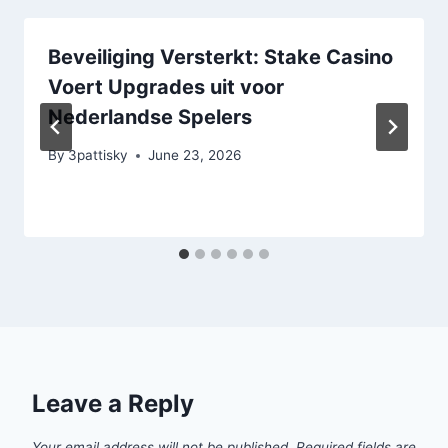
Beveiliging Versterkt: Stake Casino
Voert Upgrades uit voor
Nederlandse Spelers
By
3pattisky
June 23, 2026
Leave a Reply
Your email address will not be published.
Required fields are