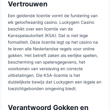
Vertrouwen
Een geldende licentie vormt de fundering van
elk geloofwaardig casino. Luckygem Casino
beschikt over een licentie van de
Kansspelautoriteit (KSA). Dat is niet lege
formaliteit. Deze licentie legt op het casino na
te leven alle Nederlandse regels voor online
gokken. Het betreft zaken als eerlijke spellen,
bescherming van spelersgegevens, het
voorkomen van verslaving en correcte
uitbetalingen. Die KSA-licentie is het
duidelijkste bewijs dat Luckygem een legale en
toezichtgebonden omgeving biedt.
Verantwoord Gokken en