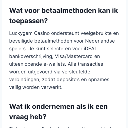
Wat voor betaalmethoden kan ik
toepassen?
Luckygem Casino ondersteunt veelgebruikte en
beveiligde betaalmethoden voor Nederlandse
spelers. Je kunt selecteren voor iDEAL,
bankoverschrijving, Visa/Mastercard en
uiteenlopende e-wallets. Alle transacties
worden uitgevoerd via versleutelde
verbindingen, zodat deposito’s en opnames
veilig worden verwerkt.
Wat ik ondernemen als ik een
vraag heb?