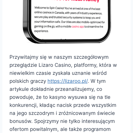
Przywitajmy się w naszym szczegółowym
przeglądzie Lizaro Casino, platformy, która w
niewielkim czasie zyskała uznanie wśród
polskich graczy
https://lizaroo.pl/
. W tym
artykule dokładnie przeanalizujemy, co
powoduje, że to kasyno wysuwa się na tle
konkurencji, kładąc nacisk przede wszystkim
na jego szczodrym i zróżnicowanym świecie
bonusów. Spojrzymy nie tylko interesującym
ofertom powitalnym, ale także programom