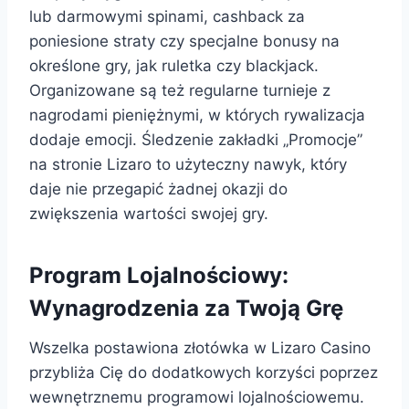
lub darmowymi spinami, cashback za
poniesione straty czy specjalne bonusy na
określone gry, jak ruletka czy blackjack.
Organizowane są też regularne turnieje z
nagrodami pieniężnymi, w których rywalizacja
dodaje emocji. Śledzenie zakładki „Promocje”
na stronie Lizaro to użyteczny nawyk, który
daje nie przegapić żadnej okazji do
zwiększenia wartości swojej gry.
Program Lojalnościowy:
Wynagrodzenia za Twoją Grę
Wszelka postawiona złotówka w Lizaro Casino
przybliża Cię do dodatkowych korzyści poprzez
wewnętrznemu programowi lojalnościowemu.