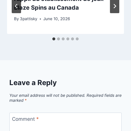
Blaze Spins au Canada
By
3pattisky
June 10, 2026
Leave a Reply
Your email address will not be published.
Required fields are
marked
*
Comment
*