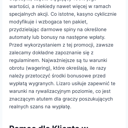
wartości, a niekiedy nawet więcej w ramach
specjalnych akcji. Co istotne, kasyno cyklicznie
modyfikuje i wzbogaca ten pakiet,
przydzielając darmowe spiny na określone
automaty lub bonusy na następne wpłaty.
Przed wykorzystaniem z tej promocji, zawsze
zalecamy dokładne zapoznanie się z
regulaminem. Najważniejsze są tu warunki
obrotu (wagering), które określają, ile razy
należy przetoczyć środki bonusowe przed
wypłatą wygranych. Lizaro usiłuje zapewnić te
warunki na rywalizacyjnym poziomie, co jest
znaczącym atutem dla graczy poszukujących
realnych szans na wypłatę.