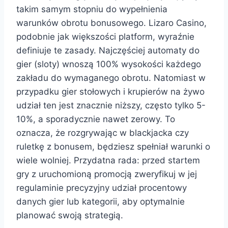
takim samym stopniu do wypełnienia
warunków obrotu bonusowego. Lizaro Casino,
podobnie jak większości platform, wyraźnie
definiuje te zasady. Najczęściej automaty do
gier (sloty) wnoszą 100% wysokości każdego
zakładu do wymaganego obrotu. Natomiast w
przypadku gier stołowych i krupierów na żywo
udział ten jest znacznie niższy, często tylko 5-
10%, a sporadycznie nawet zerowy. To
oznacza, że rozgrywając w blackjacka czy
ruletkę z bonusem, będziesz spełniał warunki o
wiele wolniej. Przydatna rada: przed startem
gry z uruchomioną promocją zweryfikuj w jej
regulaminie precyzyjny udział procentowy
danych gier lub kategorii, aby optymalnie
planować swoją strategią.