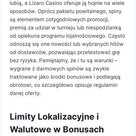
lubią, a Lizaro Casino oferuje ją hojnie na wiele
sposobów. Oprócz pakietu powitalnego, spiny
są elementem cotygodniowych promocji,
premią za udział w turnieju lub niespodzianką
od opiekuna programu lojalnościowego. Często
odnoszą się one nowości lub wybranych hitów
od dostawców, pozwalając przetestować grę
bez ryzyka. Pamiętajmy, że i tu są warunki –
wygrane z darmowych spinów są zwykle
traktowane jako środki bonusowe i podlegają
obrotowi, co szczegółowo opisuje regulamin
danej oferty.
Limity Lokalizacyjne i
Walutowe w Bonusach