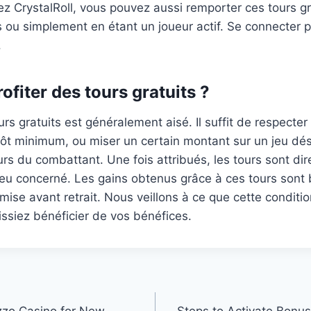
hez CrystalRoll, vous pouvez aussi remporter ces tours gr
 ou simplement en étant un joueur actif. Se connecter pe
.
fiter des tours gratuits ?
s gratuits est généralement aisé. Il suffit de respecter 
épôt minimum, ou miser un certain montant sur un jeu dé
urs du combattant. Une fois attribués, les tours sont di
e jeu concerné. Les gains obtenus grâce à ces tours sont
ise avant retrait. Nous veillons à ce que cette condition
ssiez bénéficier de vos bénéfices.
izzo Casino for New
Steps to Activate Bonus