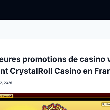
leures promotions de casino 
ent CrystalRoll Casino en Fra
12, 2026