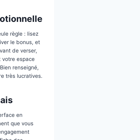
otionnelle
le règle : lisez
iver le bonus, et
avant de verser,
t votre espace
Bien renseigné,
 très lucratives.
ais
erface en
ement que vous
t engagement