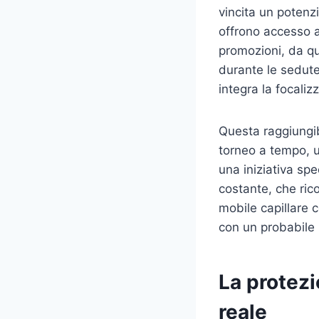
vincita un potenz
offrono accesso al
promozioni, da qua
durante le sedute
integra la focalizz
Questa raggiungib
torneo a tempo, u
una iniziativa sp
costante, che ric
mobile capillare c
con un probabile l
La protezi
reale