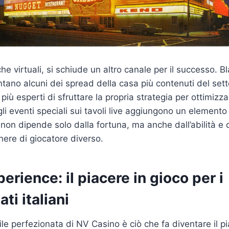
 che virtuali, si schiude un altro canale per il successo. B
tano alcuni dei spread della casa più contenuti del set
più esperti di sfruttare la propria strategia per ottimizza
gli eventi speciali sui tavoli live aggiungono un elemento
a non dipende solo dalla fortuna, ma anche dall’abilità e d
ere di giocatore diverso.
erience: il piacere in gioco per i
ti italiani
le perfezionata di NV Casino è ciò che fa diventare il pi