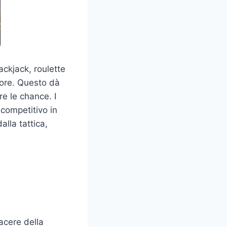
lackjack, roulette
tore. Questo dà
re le chance. I
 competitivo in
alla tattica,
acere della