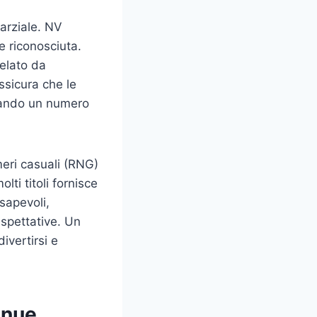
arziale. NV
e riconosciuta.
elato da
ssicura che le
utando un numero
meri casuali (RNG)
lti titoli fornisce
sapevoli,
spettative. Un
ivertirsi e
inue