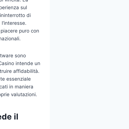
perienza sul
ninterrotto di
 l’interesse.
 piacere puro con
nazionali.
oftware sono
V Casino intende un
uire affidabilità.
te essenziale
cati in maniera
prie valutazioni.
de il