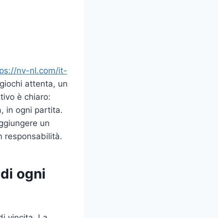
ps://nv-nl.com/it-
iochi attenta, un
tivo è chiaro:
, in ogni partita.
aggiungere un
n responsabilità.
di ogni
 vincita. La