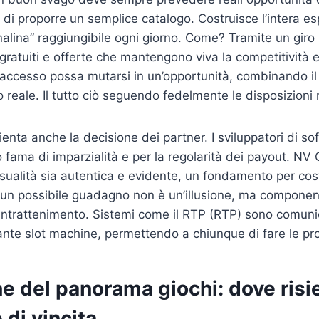
a di proporre un semplice catalogo. Costruisce l’intera es
nalina” raggiungibile ogni giorno. Come? Tramite un giro i
 gratuiti e offerte che mantengono viva la competitività e
 accesso possa mutarsi in un’opportunità, combinando il
to reale. Il tutto ciò seguendo fedelmente le disposizioni 
ienta anche la decisione dei partner. I sviluppatori di s
ro fama di imparzialità e per la regolarità dei payout. N
sualità sia autentica e evidente, un fondamento per costr
 un possibile guadagno non è un’illusione, ma componen
i intrattenimento. Sistemi come il RTP (RTP) sono comuni
ante slot machine, permettendo a chiunque di fare le pro
e del panorama giochi: dove risie
 di vincita