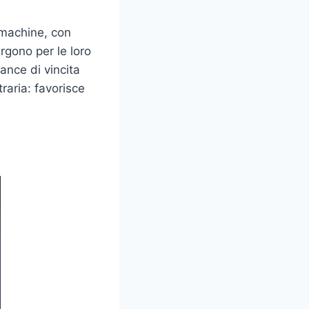
t machine, con
ergono per le loro
hance di vincita
raria: favorisce