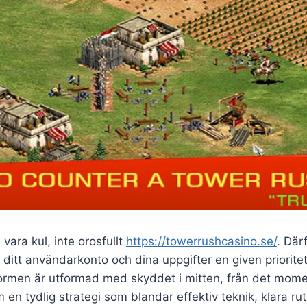
 vara kul, inte orosfullt
https://towerrushcasino.se/
. Där
ditt användarkonto och dina uppgifter en given priorite
ormen är utformad med skyddet i mitten, från det mom
m en tydlig strategi som blandar effektiv teknik, klara ru