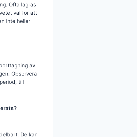
ng. Ofta lagras
etet val för att
n inte heller
 borttagning av
ingen. Observera
eriod, till
terats?
delbart. De kan