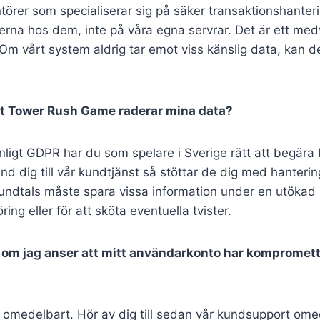
törer som specialiserar sig på säker transaktionshanteri
terna hos dem, inte på våra egna servrar. Det är ett medv
Om vårt system aldrig tar emot viss känslig data, kan de
tt Tower Rush Game raderar mina data?
Enligt GDPR har du som spelare i Sverige rätt att begära
änd dig till vår kundtjänst så stöttar de dig med hanter
stundtals måste spara vissa information under en utökad p
ing eller för att sköta eventuella tvister.
a om jag anser att mitt användarkonto har kompromet
 omedelbart. Hör av dig till sedan vår kundsupport ome