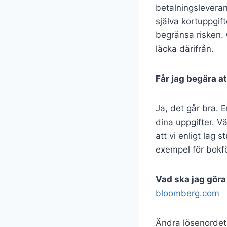
betalningsleveran
själva kortuppgif
begränsa risken. 
läcka därifrån.
Får jag begära a
Ja, det går bra. 
dina uppgifter. V
att vi enligt lag 
exempel för bokför
Vad ska jag gör
bloomberg.com
Ändra lösenordet