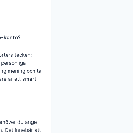
me-konto?
orters tecken:
r personliga
lång mening och ta
are är ett smart
 behöver du ange
on. Det innebär att