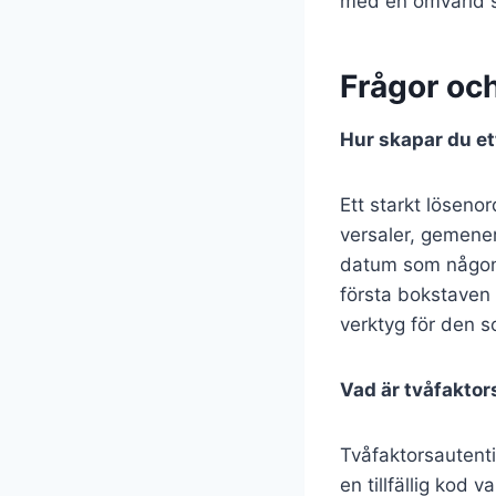
med en omvärld s
Frågor oc
Hur skapar du et
Ett starkt löseno
versaler, gemener,
datum som någon a
första bokstaven 
verktyg för den so
Vad är tvåfaktor
Tvåfaktorsautenti
en tillfällig kod 