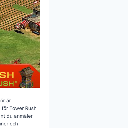
för är
t för Tower Rush
ent du anmäler
tiner och