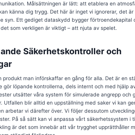
nikation. Målsättningen är lätt: att etablera en atmos
 kan känna dig trygg. Det här är inget vi ignorerar, det 
e syn. Ett gediget dataskydd bygger förtroendekapital 
 det som verkligen är viktigt – att njuta av spelet.
nde Säkerhetskontroller och
gar
 produkt man införskaffar en gång för alla. Det är en st
ör löpande kontrollerna, dels internt och med hjälp av
ester utsätter våra system för simulerade angrepp och g
. Utfallen blir alltid en uppställning med saker vi kan g
n arbetar vi därefter över. Vi följer dessutom utveckling
ster. På så sätt kan vi anpassa vårt säkerhetssystem i ti
ling är det som innebär att vår trygghet upprätthåller 