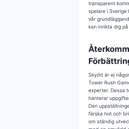
transparent kommu
spelare i Sverige
vår grundläggand
kan inrikta dig på
Återkomma
Förbättrin
Skydd är ej någon
Tower Rush Game g
experter. Dessa t
hanterar uppgifter
Den uppställninge
färska hot och bri
om ständig utveck