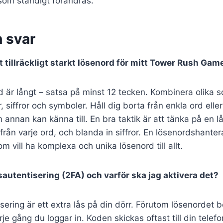
om ständigt förändras.
h svar
t tillräckligt starkt lösenord för mitt Tower Rush Ga
rd är långt – satsa på minst 12 tecken. Kombinera olika s
 siffror och symboler. Håll dig borta från enkla ord elle
nnan kan känna till. En bra taktik är att tänka på en 
från varje ord, och blanda in siffror. En lösenordshanter
m vill ha komplexa och unika lösenord till allt.
sautentisering (2FA) och varför ska jag aktivera det?
sering är ett extra lås på din dörr. Förutom lösenordet
varje gång du loggar in. Koden skickas oftast till din telef