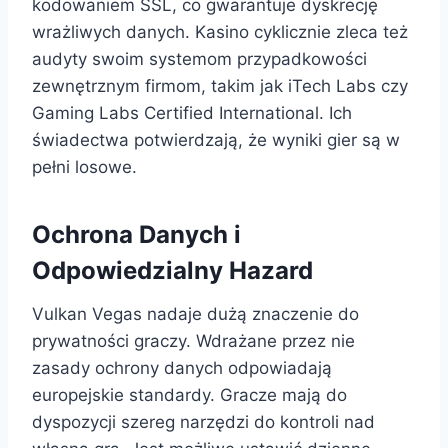
kodowaniem SSL, co gwarantuje dyskrecję
wrażliwych danych. Kasino cyklicznie zleca też
audyty swoim systemom przypadkowości
zewnętrznym firmom, takim jak iTech Labs czy
Gaming Labs Certified International. Ich
świadectwa potwierdzają, że wyniki gier są w
pełni losowe.
Ochrona Danych i
Odpowiedzialny Hazard
Vulkan Vegas nadaje dużą znaczenie do
prywatności graczy. Wdrażane przez nie
zasady ochrony danych odpowiadają
europejskie standardy. Gracze mają do
dyspozycji szereg narzędzi do kontroli nad