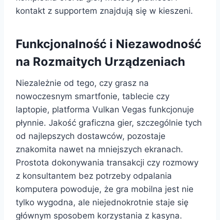
kontakt z supportem znajdują się w kieszeni.
Funkcjonalność i Niezawodność
na Rozmaitych Urządzeniach
Niezależnie od tego, czy grasz na
nowoczesnym smartfonie, tablecie czy
laptopie, platforma Vulkan Vegas funkcjonuje
płynnie. Jakość graficzna gier, szczególnie tych
od najlepszych dostawców, pozostaje
znakomita nawet na mniejszych ekranach.
Prostota dokonywania transakcji czy rozmowy
z konsultantem bez potrzeby odpalania
komputera powoduje, że gra mobilna jest nie
tylko wygodna, ale niejednokrotnie staje się
głównym sposobem korzystania z kasyna.