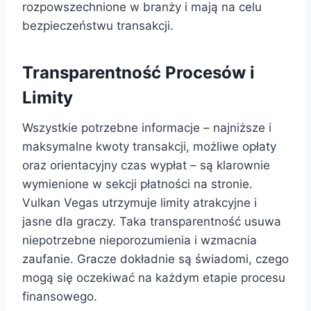
rozpowszechnione w branży i mają na celu
bezpieczeństwu transakcji.
Transparentność Procesów i
Limity
Wszystkie potrzebne informacje – najniższe i
maksymalne kwoty transakcji, możliwe opłaty
oraz orientacyjny czas wypłat – są klarownie
wymienione w sekcji płatności na stronie.
Vulkan Vegas utrzymuje limity atrakcyjne i
jasne dla graczy. Taka transparentność usuwa
niepotrzebne nieporozumienia i wzmacnia
zaufanie. Gracze dokładnie są świadomi, czego
mogą się oczekiwać na każdym etapie procesu
finansowego.