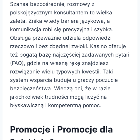
Szansa bezpośredniej rozmowy z
polskojęzycznym konsultantem to wielka
zaleta. Znika wtedy bariera językowa, a
komunikacja robi się precyzyjna i szybka.
Obsługa przeważnie udziela odpowiedzi
rzeczowo i bez zbędnej zwłoki. Kasino oferuje
też bogatą bazę najczęściej zadawanych pytań
(FAQ), gdzie na własną rękę znajdziesz
rozwiązanie wielu typowych kwestii. Taki
system wsparcia buduje u graczy poczucie
bezpieczeństwa. Wiedzą oni, że w razie
jakichkolwiek trudności mogą liczyć na
błyskawiczną i kompetentną pomoc.
Promocje i Promocje dla