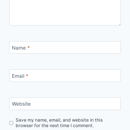
Name
*
Email
*
Website
Save my name, email, and website in this
browser for the next time I comment.