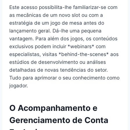
Este acesso possibilita-lhe familiarizar-se com
as mecânicas de um novo slot ou com a
estratégia de um jogo de mesa antes do
lançamento geral. Dá-lhe uma pequena
vantagem. Para além dos jogos, os conteúdos
exclusivos podem incluir *webinars* com
especialistas, visitas *behind-the-scenes* aos
estúdios de desenvolvimento ou análises
detalhadas de novas tendências do setor.
Tudo para aprimorar o seu conhecimento como
jogador.
O Acompanhamento e
Gerenciamento de Conta