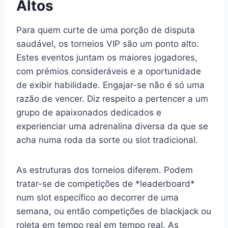
Altos
Para quem curte de uma porção de disputa
saudável, os torneios VIP são um ponto alto.
Estes eventos juntam os maiores jogadores,
com prémios consideráveis e a oportunidade
de exibir habilidade. Engajar-se não é só uma
razão de vencer. Diz respeito a pertencer a um
grupo de apaixonados dedicados e
experienciar uma adrenalina diversa da que se
acha numa roda da sorte ou slot tradicional.
As estruturas dos torneios diferem. Podem
tratar-se de competições de *leaderboard*
num slot específico ao decorrer de uma
semana, ou então competições de blackjack ou
roleta em tempo real em tempo real. As