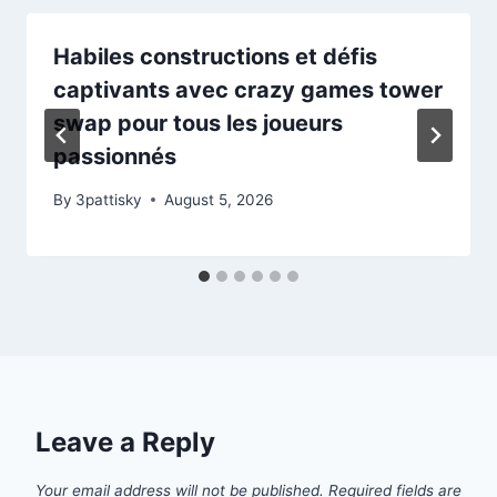
Habiles constructions et défis
captivants avec crazy games tower
swap pour tous les joueurs
passionnés
By
3pattisky
August 5, 2026
Leave a Reply
Your email address will not be published.
Required fields are