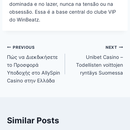
dominada e no lazer, nunca na tensão ou na
obsessão. Essa é a base central do clube VIP
do WinBeatz.
Post
PREVIOUS
NEXT
Πώς να Διεκδικήσετε
Unibet Casino –
navigation
το Προσφορά
Todellisten voittojen
Υποδοχής στο AllySpin
ryntäys Suomessa
Casino στην Ελλάδα
Similar Posts