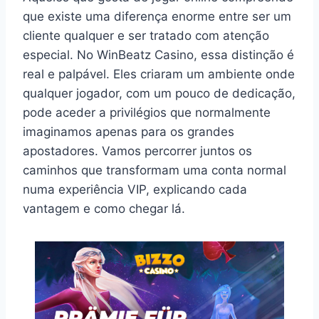
que existe uma diferença enorme entre ser um
cliente qualquer e ser tratado com atenção
especial. No WinBeatz Casino, essa distinção é
real e palpável. Eles criaram um ambiente onde
qualquer jogador, com um pouco de dedicação,
pode aceder a privilégios que normalmente
imaginamos apenas para os grandes
apostadores. Vamos percorrer juntos os
caminhos que transformam uma conta normal
numa experiência VIP, explicando cada
vantagem e como chegar lá.