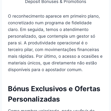
O reconhecimento aparece em primeiro plano,
concretizado num programa de fidelidade
claro. Em seguida, temos o atendimento
personalizado, que contempla um gestor só
para si. A produtividade operacional é o
terceiro pilar, com movimentações financeiras
mais rápidas. Por último, o acesso a ocasiões e
materiais únicos, que diretamente não estão
disponíveis para o apostador comum.
Bónus Exclusivos e Ofertas
Personalizadas