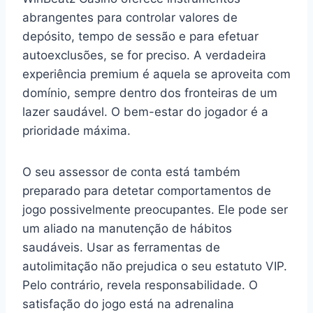
abrangentes para controlar valores de
depósito, tempo de sessão e para efetuar
autoexclusões, se for preciso. A verdadeira
experiência premium é aquela se aproveita com
domínio, sempre dentro dos fronteiras de um
lazer saudável. O bem-estar do jogador é a
prioridade máxima.
O seu assessor de conta está também
preparado para detetar comportamentos de
jogo possivelmente preocupantes. Ele pode ser
um aliado na manutenção de hábitos
saudáveis. Usar as ferramentas de
autolimitação não prejudica o seu estatuto VIP.
Pelo contrário, revela responsabilidade. O
satisfação do jogo está na adrenalina