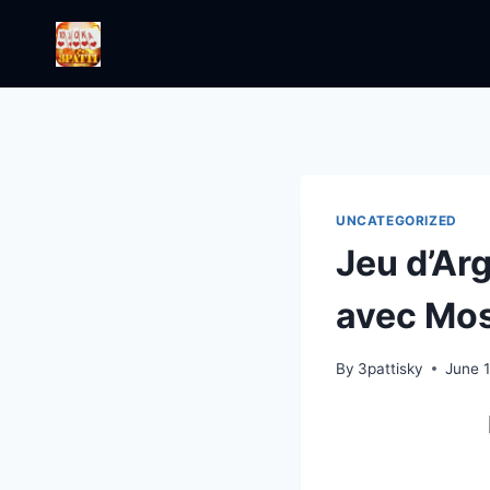
Skip
to
content
UNCATEGORIZED
Jeu d’Arg
avec Mos
By
3pattisky
June 1