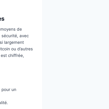
es
s moyens de
 sécurité, avec
si largement
coin ou d’autres
est chiffrée,
s pour un
lité.