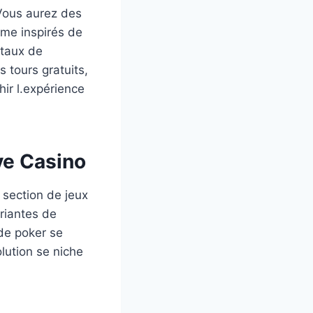
 Vous aurez des
ème inspirés de
 taux de
 tours gratuits,
ir l.expérience
ve Casino
 section de jeux
ariantes de
 de poker se
lution se niche