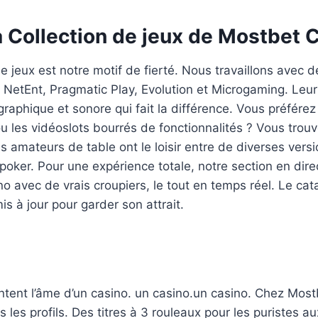
a Collection de jeux de Mostbet 
de jeux est notre motif de fierté. Nous travaillons avec 
etEnt, Pragmatic Play, Evolution et Microgaming. Leur 
 graphique et sonore qui fait la différence. Vous préfére
u les vidéoslots bourrés de fonctionnalités ? Vous trou
s amateurs de table ont le loisir entre de diverses vers
 poker. Pour une expérience totale, notre section en dir
no avec de vrais croupiers, le tout en temps réel. Le cat
s à jour pour garder son attrait.
ntent l’âme d’un casino. un casino.un casino. Chez Mostb
s les profils. Des titres à 3 rouleaux pour les puristes 