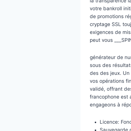
la transparence l
votre bankroll in
de promotions régu
cryptage SSL touj
exigences de mise
peut vous ___SPI
générateur de num
sous des résultats
des des jeux. Un 
vos opérations fi
validé, offrant de
francophone est a
engageons à répo
Licence: Fonc
Sauvegarde d