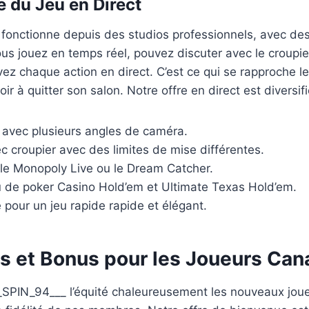
e du Jeu en Direct
fonctionne depuis des studios professionnels, avec des
s jouez en temps réel, pouvez discuter avec le croupier
vez chaque action en direct. C’est ce qui se rapproche le
oir à quitter son salon. Notre offre en direct est diversifi
e avec plusieurs angles de caméra.
c croupier avec des limites de mise différentes.
e Monopoly Live ou le Dream Catcher.
u de poker Casino Hold’em et Ultimate Texas Hold’em.
 pour un jeu rapide rapide et élégant.
s et Bonus pour les Joueurs Can
SPIN_94___ l’équité chaleureusement les nouveaux jou