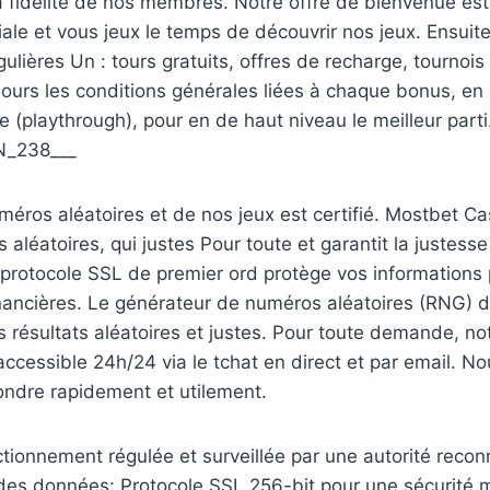
a fidélité de nos membres. Notre offre de bienvenue es
itiale et vous jeux le temps de découvrir nos jeux. Ensu
lières Un : tours gratuits, offres de recharge, tournois 
ours les conditions générales liées à chaque bonus, en p
 (playthrough), pour en de haut niveau le meilleur parti
N_238___
éros aléatoires et de nos jeux est certifié. Mostbet Ca
 aléatoires, qui justes Pour toute et garantit la justess
protocole SSL de premier ord protège vos informations 
nancières. Le générateur de numéros aléatoires (RNG) d
s résultats aléatoires et justes. Pour toute demande, not
ccessible 24h/24 via le tchat en direct et par email. N
ndre rapidement et utilement.
tionnement régulée et surveillée par une autorité recon
es données: Protocole SSL 256-bit pour une sécurité 