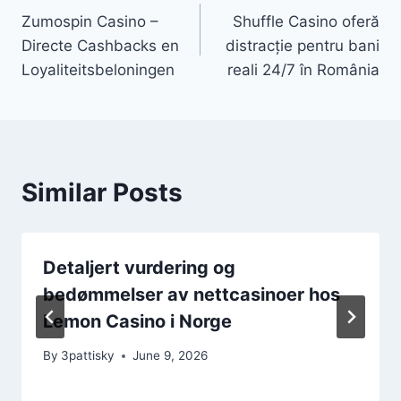
Zumospin Casino –
Shuffle Casino oferă
navigation
Directe Cashbacks en
distracție pentru bani
Loyaliteitsbeloningen
reali 24/7 în România
Similar Posts
Detaljert vurdering og
bedømmelser av nettcasinoer hos
Lemon Casino i Norge
By
3pattisky
June 9, 2026