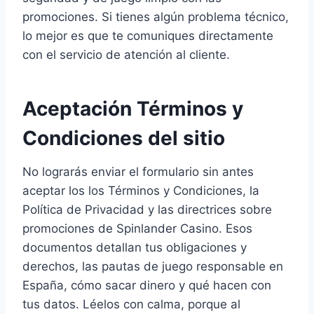
promociones. Si tienes algún problema técnico,
lo mejor es que te comuniques directamente
con el servicio de atención al cliente.
Aceptación Términos y
Condiciones del sitio
No lograrás enviar el formulario sin antes
aceptar los los Términos y Condiciones, la
Política de Privacidad y las directrices sobre
promociones de Spinlander Casino. Esos
documentos detallan tus obligaciones y
derechos, las pautas de juego responsable en
España, cómo sacar dinero y qué hacen con
tus datos. Léelos con calma, porque al