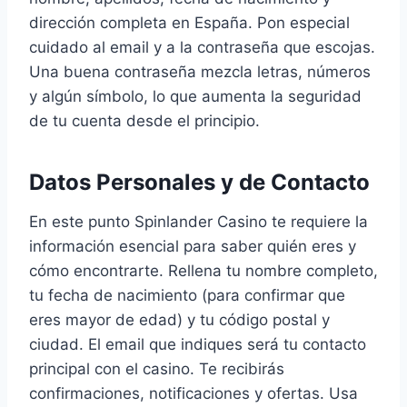
dirección completa en España. Pon especial
cuidado al email y a la contraseña que escojas.
Una buena contraseña mezcla letras, números
y algún símbolo, lo que aumenta la seguridad
de tu cuenta desde el principio.
Datos Personales y de Contacto
En este punto Spinlander Casino te requiere la
información esencial para saber quién eres y
cómo encontrarte. Rellena tu nombre completo,
tu fecha de nacimiento (para confirmar que
eres mayor de edad) y tu código postal y
ciudad. El email que indiques será tu contacto
principal con el casino. Te recibirás
confirmaciones, notificaciones y ofertas. Usa