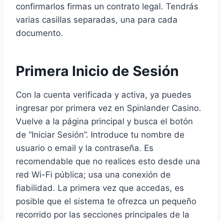
confirmarlos firmas un contrato legal. Tendrás
varias casillas separadas, una para cada
documento.
Primera Inicio de Sesión
Con la cuenta verificada y activa, ya puedes
ingresar por primera vez en Spinlander Casino.
Vuelve a la página principal y busca el botón
de “Iniciar Sesión”. Introduce tu nombre de
usuario o email y la contraseña. Es
recomendable que no realices esto desde una
red Wi-Fi pública; usa una conexión de
fiabilidad. La primera vez que accedas, es
posible que el sistema te ofrezca un pequeño
recorrido por las secciones principales de la