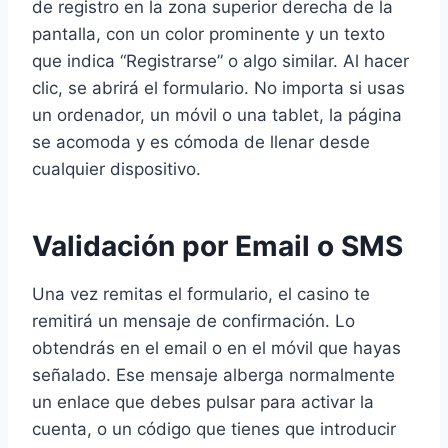
de registro en la zona superior derecha de la
pantalla, con un color prominente y un texto
que indica “Registrarse” o algo similar. Al hacer
clic, se abrirá el formulario. No importa si usas
un ordenador, un móvil o una tablet, la página
se acomoda y es cómoda de llenar desde
cualquier dispositivo.
Validación por Email o SMS
Una vez remitas el formulario, el casino te
remitirá un mensaje de confirmación. Lo
obtendrás en el email o en el móvil que hayas
señalado. Ese mensaje alberga normalmente
un enlace que debes pulsar para activar la
cuenta, o un código que tienes que introducir