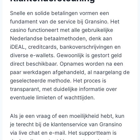
Snelle en solide betalingen vormen een
fundament van de service bij Gransino. Het
casino functioneert met alle gebruikelijke
Nederlandse betaalmethoden, denk aan
iDEAL, creditcards, bankoverschrijvingen en
diverse e-wallets. Gewoonlijk is gestort geld
direct beschikbaar. Opnames worden na een
paar werkdagen afgehandeld, al naargelang de
geselecteerde methode. Het proces is
transparant, met duidelijke informatie over
eventuele limieten of wachttijden.
Als je een vraag of een moeilijkheid hebt, kun
je terecht bij de klantenservice van Gransino
via live chat en e-mail. Het supportteam is