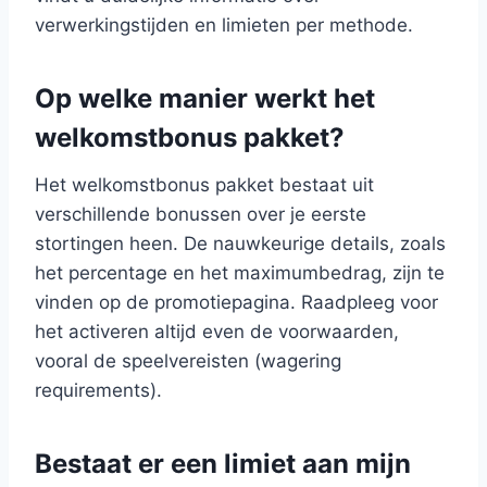
verwerkingstijden en limieten per methode.
Op welke manier werkt het
welkomstbonus pakket?
Het welkomstbonus pakket bestaat uit
verschillende bonussen over je eerste
stortingen heen. De nauwkeurige details, zoals
het percentage en het maximumbedrag, zijn te
vinden op de promotiepagina. Raadpleeg voor
het activeren altijd even de voorwaarden,
vooral de speelvereisten (wagering
requirements).
Bestaat er een limiet aan mijn