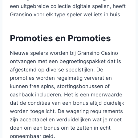
een uitgebreide collectie digitale spellen, heeft
Gransino voor elk type speler wel iets in huis.
Promoties en Promoties
Nieuwe spelers worden bij Gransino Casino
ontvangen met een begroetingspakket dat is
afgestemd op diverse speelstijlen. De
promoties worden regelmatig ververst en
kunnen free spins, stortingsbonussen of
cashback includeren. Het is een meerwaarde
dat de condities van een bonus altijd duidelijk
worden toegelicht. De wagering requirements
zijn acceptabel en verduidelijken wat je moet
doen om een bonus om te zetten in echt
opneembaar geld.