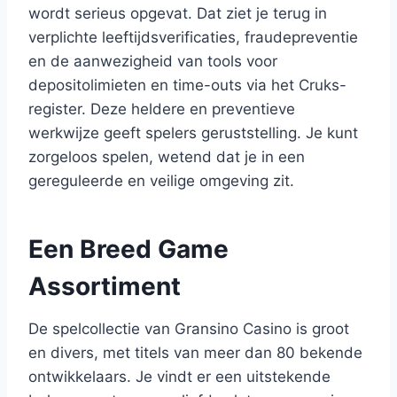
wordt serieus opgevat. Dat ziet je terug in
verplichte leeftijdsverificaties, fraudepreventie
en de aanwezigheid van tools voor
depositolimieten en time-outs via het Cruks-
register. Deze heldere en preventieve
werkwijze geeft spelers geruststelling. Je kunt
zorgeloos spelen, wetend dat je in een
gereguleerde en veilige omgeving zit.
Een Breed Game
Assortiment
De spelcollectie van Gransino Casino is groot
en divers, met titels van meer dan 80 bekende
ontwikkelaars. Je vindt er een uitstekende