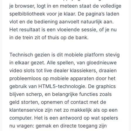
je browser, logt in en meteen staat de volledige
spelbibliotheek voor je klaar. De pagina’s laden
vlot en de bediening aanvoelt natuurlijk aan.
Het resultaat is een vloeiende sessie, of je nu
in de trein zit of thuis op de bank.
Technisch gezien is dit mobiele platform stevig
in elkaar gezet. Alle spellen, van gloednieuwe
video slots tot live dealer klassiekers, draaien
probleemloos op mobiele apparaten door het
gebruik van HTML5-technologie. De graphics
blijven scherp, en belangrijke functies zoals
geld storten, opnemen of contact met de
klantenservice zijn net zo makkelijk als op een
computer. Het is een antwoord op wat spelers
nu vragen: gemak en directe toegang zijn