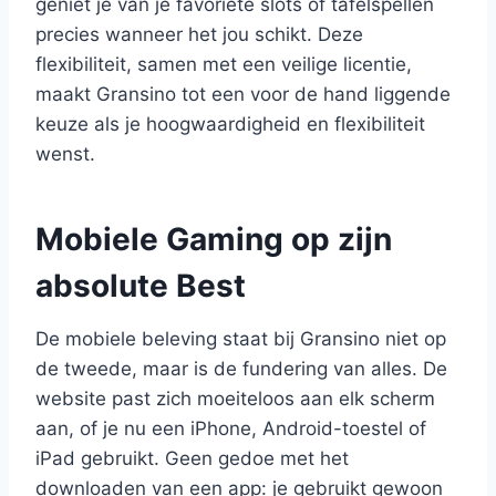
geniet je van je favoriete slots of tafelspellen
precies wanneer het jou schikt. Deze
flexibiliteit, samen met een veilige licentie,
maakt Gransino tot een voor de hand liggende
keuze als je hoogwaardigheid en flexibiliteit
wenst.
Mobiele Gaming op zijn
absolute Best
De mobiele beleving staat bij Gransino niet op
de tweede, maar is de fundering van alles. De
website past zich moeiteloos aan elk scherm
aan, of je nu een iPhone, Android-toestel of
iPad gebruikt. Geen gedoe met het
downloaden van een app: je gebruikt gewoon