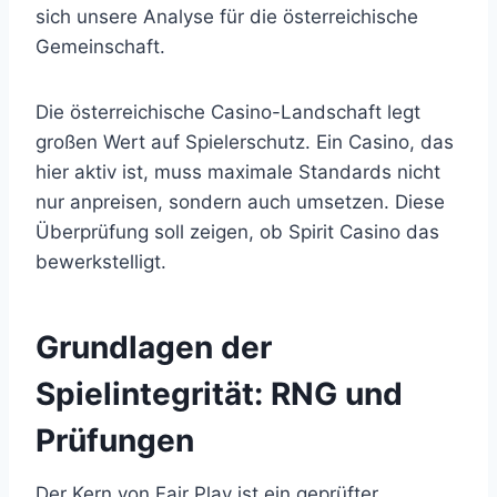
sich unsere Analyse für die österreichische
Gemeinschaft.
Die österreichische Casino-Landschaft legt
großen Wert auf Spielerschutz. Ein Casino, das
hier aktiv ist, muss maximale Standards nicht
nur anpreisen, sondern auch umsetzen. Diese
Überprüfung soll zeigen, ob Spirit Casino das
bewerkstelligt.
Grundlagen der
Spielintegrität: RNG und
Prüfungen
Der Kern von Fair Play ist ein geprüfter