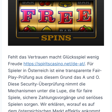
Fehlt das Vertrauen macht Glücksspiel wenig
Freude
https://spiritscasino.net/de-at/
. Für
Spieler in Österreich ist eine transparente Fair-
Play-Prüfung aus diesem Grund das A und O.
Diese Security-Überprüfung nimmt die
Mechanismen unter die Lupe, die für faire
Spiele, sichere Zahlungsvorgänge und seriöses
Spielen sorgen. Wir erklären, worauf es auf
dem österreichischen Markt effektiv ankommt.