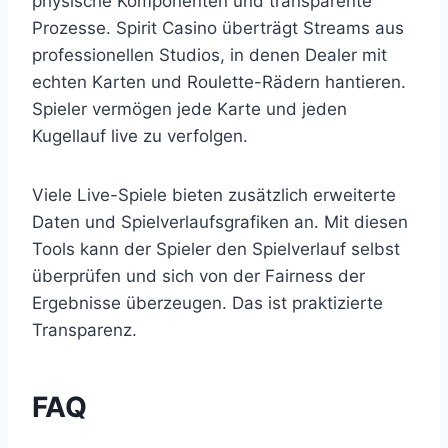
physische Komponenten und transparente
Prozesse. Spirit Casino überträgt Streams aus
professionellen Studios, in denen Dealer mit
echten Karten und Roulette-Rädern hantieren.
Spieler vermögen jede Karte und jeden
Kugellauf live zu verfolgen.
Viele Live-Spiele bieten zusätzlich erweiterte
Daten und Spielverlaufsgrafiken an. Mit diesen
Tools kann der Spieler den Spielverlauf selbst
überprüfen und sich von der Fairness der
Ergebnisse überzeugen. Das ist praktizierte
Transparenz.
FAQ