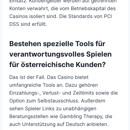
Einsatz. Kundengelder werden auf getrennten
Konten verwahrt, die vom Betriebskapital des
Casinos isoliert sind. Die Standards von PCI
DSS sind erfüllt.
Bestehen spezielle Tools für
verantwortungsvolles Spielen
für österreichische Kunden?
Das ist der Fall. Das Casino bietet
umfangreiche Tools an. Dazu gehören
Einzahlungs-, Verlust- und Zeitlimits sowie die
Option zum Selbstausschluss. Außerdem
sehen Spieler Links zu unabhängigen
Beratungsstellen wie Gambling Therapy, die
auch Unterstützung auf Deutsch anbieten.