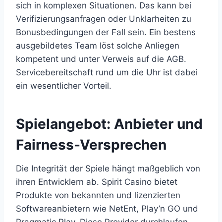
sich in komplexen Situationen. Das kann bei
Verifizierungsanfragen oder Unklarheiten zu
Bonusbedingungen der Fall sein. Ein bestens
ausgebildetes Team löst solche Anliegen
kompetent und unter Verweis auf die AGB.
Servicebereitschaft rund um die Uhr ist dabei
ein wesentlicher Vorteil.
Spielangebot: Anbieter und
Fairness-Versprechen
Die Integrität der Spiele hängt maßgeblich von
ihren Entwicklern ab. Spirit Casino bietet
Produkte von bekannten und lizenzierten
Softwareanbietern wie NetEnt, Play’n GO und