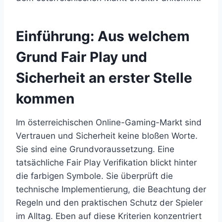
Einführung: Aus welchem
Grund Fair Play und
Sicherheit an erster Stelle
kommen
Im österreichischen Online-Gaming-Markt sind
Vertrauen und Sicherheit keine bloßen Worte.
Sie sind eine Grundvoraussetzung. Eine
tatsächliche Fair Play Verifikation blickt hinter
die farbigen Symbole. Sie überprüft die
technische Implementierung, die Beachtung der
Regeln und den praktischen Schutz der Spieler
im Alltag. Eben auf diese Kriterien konzentriert