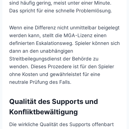
sind häufig gering, meist unter einer Minute.
Das spricht für eine schnelle Problemlösung.
Wenn eine Differenz nicht unmittelbar beigelegt
werden kann, stellt die MGA-Lizenz einen
definierten Eskalationsweg. Spieler können sich
dann an den unabhängigen
Streitbeilegungsdienst der Behörde zu
wenden. Dieses Prozedere ist für den Spieler
ohne Kosten und gewährleistet für eine
neutrale Prüfung des Falls.
Qualität des Supports und
Konfliktbewältigung
Die wirkliche Qualität des Supports offenbart