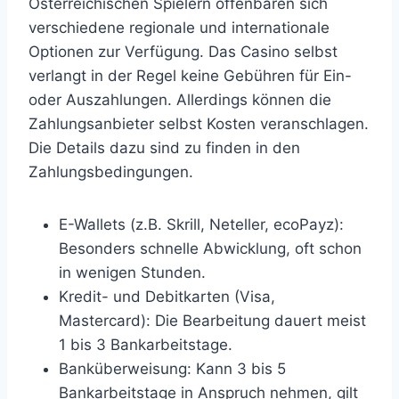
Österreichischen Spielern offenbaren sich
verschiedene regionale und internationale
Optionen zur Verfügung. Das Casino selbst
verlangt in der Regel keine Gebühren für Ein-
oder Auszahlungen. Allerdings können die
Zahlungsanbieter selbst Kosten veranschlagen.
Die Details dazu sind zu finden in den
Zahlungsbedingungen.
E-Wallets (z.B. Skrill, Neteller, ecoPayz):
Besonders schnelle Abwicklung, oft schon
in wenigen Stunden.
Kredit- und Debitkarten (Visa,
Mastercard): Die Bearbeitung dauert meist
1 bis 3 Bankarbeitstage.
Banküberweisung: Kann 3 bis 5
Bankarbeitstage in Anspruch nehmen, gilt