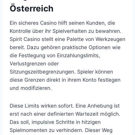
Österreich
Ein sicheres Casino hilft seinen Kunden, die
Kontrolle über ihr Spielverhalten zu bewahren.
Spirit Casino stellt eine Palette von Werkzeugen
bereit. Dazu gehören praktische Optionen wie
die Festlegung von Einzahlungslimits,
Verlustgrenzen oder
Sitzungszeitbegrenzungen. Spieler können
diese Grenzen direkt in ihrem Konto festlegen
und modifizieren.
Diese Limits wirken sofort. Eine Anhebung ist
erst nach einer definierten Wartezeit möglich.
Das soll, impulsive Schritte in hitzigen
Spielmomenten zu verhindern. Dieser Weg