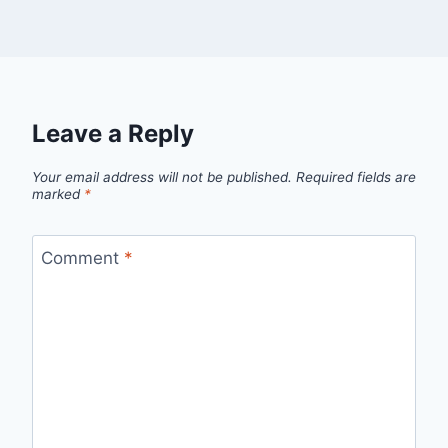
Leave a Reply
Your email address will not be published.
Required fields are
marked
*
Comment
*