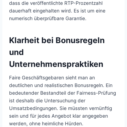
dass die veröffentlichte RTP-Prozentzahl
dauerhaft eingehalten wird. Es ist um eine
numerisch überprüfbare Garantie.
Klarheit bei Bonusregeln
und
Unternehmenspraktiken
Faire Geschäftsgebaren sieht man an
deutlichen und realistischen Bonusregeln. Ein
bedeutender Bestandteil der Fairness-Prüfung
ist deshalb die Untersuchung der
Umsatzbedingungen. Sie müssten vernünftig
sein und für jedes Angebot klar angegeben
werden, ohne heimliche Hürden.