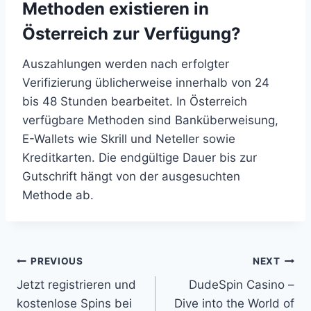
Methoden existieren in
Österreich zur Verfügung?
Auszahlungen werden nach erfolgter
Verifizierung üblicherweise innerhalb von 24
bis 48 Stunden bearbeitet. In Österreich
verfügbare Methoden sind Banküberweisung,
E-Wallets wie Skrill und Neteller sowie
Kreditkarten. Die endgültige Dauer bis zur
Gutschrift hängt von der ausgesuchten
Methode ab.
Post
PREVIOUS
NEXT
Jetzt registrieren und
DudeSpin Casino –
navigation
kostenlose Spins bei
Dive into the World of