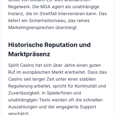
Regelwerk. Die MGA agiert als unabhängige
Instanz, die im Streitfall intervenieren kann. Das
liefert ein Sicherheitsniveau, das reines
Marketingversprechen übersteigt.
Historische Reputation und
Marktpräsenz
Spirit Casino hat sich über Jahre einen guten
Ruf im europäischen Markt erarbeitet. Dass das
Casino seit langer Zeit unter einer stabilen
Regulierung arbeitet, spricht für Kontinuität und
Zuverlässigkeit. In Spielerforen und
unabhängigen Tests werden oft die schnellen
Auszahlungen und der engagierte Support
geschätzt.