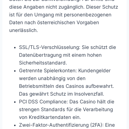
diese Angaben nicht zugänglich. Dieser Schutz
ist für den Umgang mit personenbezogenen
Daten nach österreichischen Vorgaben
unerlässlich.
SSL/TLS-Verschlüsselung: Sie schützt die
Datenübertragung mit einem hohen
Sicherheitsstandard.
Getrennte Spielerkonten: Kundengelder
werden unabhängig von den
Betriebsmitteln des Casinos aufbewahrt.
Das gewährt Schutz im Insolvenzfall.
PCI DSS Compliance: Das Casino hält die
strengen Standards für die Verarbeitung
von Kreditkartendaten ein.
Zwei-Faktor-Authentifizierung (2FA): Eine