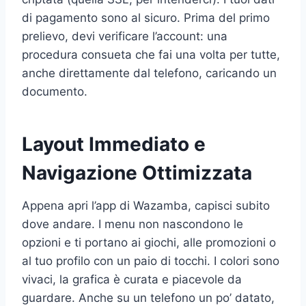
di pagamento sono al sicuro. Prima del primo
prelievo, devi verificare l’account: una
procedura consueta che fai una volta per tutte,
anche direttamente dal telefono, caricando un
documento.
Layout Immediato e
Navigazione Ottimizzata
Appena apri l’app di Wazamba, capisci subito
dove andare. I menu non nascondono le
opzioni e ti portano ai giochi, alle promozioni o
al tuo profilo con un paio di tocchi. I colori sono
vivaci, la grafica è curata e piacevole da
guardare. Anche su un telefono un po’ datato,