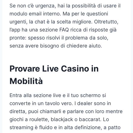
Se non c’è urgenza, hai la possibilità di usare il
modulo email interno. Ma per le questioni
urgenti, la chat è la scelta migliore. Oltretutto,
l’app ha una sezione FAQ ricca di risposte già
pronte: spesso risolvi il problema da solo,
senza avere bisogno di chiedere aiuto.
Provare Live Casino in
Mobilità
Entra alla sezione live e il tuo schermo si
converte in un tavolo vero. I dealer sono in
diretta, puoi chiamarli e parlare con loro mentre
giochi a roulette, blackjack o baccarat. Lo
streaming è fluido e in alta definizione, a patto