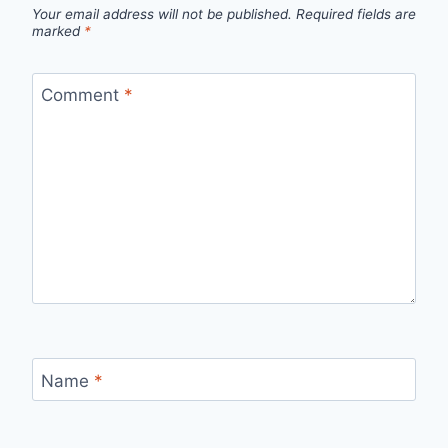
Your email address will not be published.
Required fields are
marked
*
Comment
*
Name
*