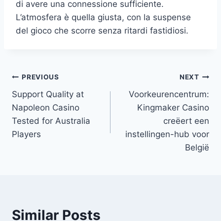
di avere una connessione sufficiente.
L’atmosfera è quella giusta, con la suspense
del gioco che scorre senza ritardi fastidiosi.
Post
PREVIOUS
NEXT
Support Quality at
Voorkeurencentrum:
navigation
Napoleon Casino
Kingmaker Casino
Tested for Australia
creëert een
Players
instellingen-hub voor
België
Similar Posts