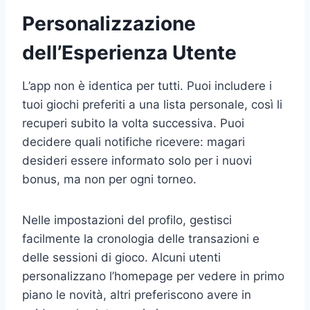
Personalizzazione
dell’Esperienza Utente
L’app non è identica per tutti. Puoi includere i
tuoi giochi preferiti a una lista personale, così li
recuperi subito la volta successiva. Puoi
decidere quali notifiche ricevere: magari
desideri essere informato solo per i nuovi
bonus, ma non per ogni torneo.
Nelle impostazioni del profilo, gestisci
facilmente la cronologia delle transazioni e
delle sessioni di gioco. Alcuni utenti
personalizzano l’homepage per vedere in primo
piano le novità, altri preferiscono avere in