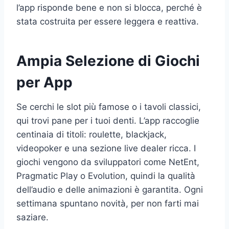
l’app risponde bene e non si blocca, perché è
stata costruita per essere leggera e reattiva.
Ampia Selezione di Giochi
per App
Se cerchi le slot più famose o i tavoli classici,
qui trovi pane per i tuoi denti. L’app raccoglie
centinaia di titoli: roulette, blackjack,
videopoker e una sezione live dealer ricca. I
giochi vengono da sviluppatori come NetEnt,
Pragmatic Play o Evolution, quindi la qualità
dell’audio e delle animazioni è garantita. Ogni
settimana spuntano novità, per non farti mai
saziare.