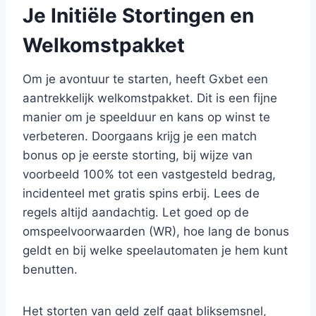
Je Initiële Stortingen en
Welkomstpakket
Om je avontuur te starten, heeft Gxbet een
aantrekkelijk welkomstpakket. Dit is een fijne
manier om je speelduur en kans op winst te
verbeteren. Doorgaans krijg je een match
bonus op je eerste storting, bij wijze van
voorbeeld 100% tot een vastgesteld bedrag,
incidenteel met gratis spins erbij. Lees de
regels altijd aandachtig. Let goed op de
omspeelvoorwaarden (WR), hoe lang de bonus
geldt en bij welke speelautomaten je hem kunt
benutten.
Het storten van geld zelf gaat bliksemsnel,