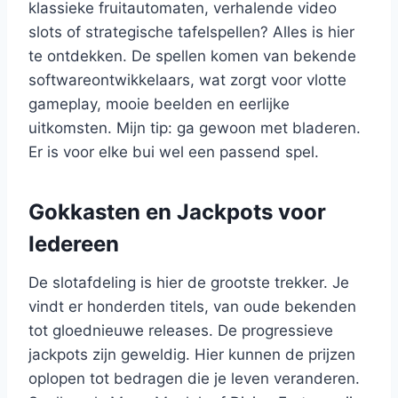
klassieke fruitautomaten, verhalende video
slots of strategische tafelspellen? Alles is hier
te ontdekken. De spellen komen van bekende
softwareontwikkelaars, wat zorgt voor vlotte
gameplay, mooie beelden en eerlijke
uitkomsten. Mijn tip: ga gewoon met bladeren.
Er is voor elke bui wel een passend spel.
Gokkasten en Jackpots voor
Iedereen
De slotafdeling is hier de grootste trekker. Je
vindt er honderden titels, van oude bekenden
tot gloednieuwe releases. De progressieve
jackpots zijn geweldig. Hier kunnen de prijzen
oplopen tot bedragen die je leven veranderen.