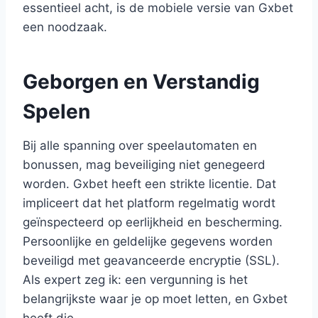
essentieel acht, is de mobiele versie van Gxbet
een noodzaak.
Geborgen en Verstandig
Spelen
Bij alle spanning over speelautomaten en
bonussen, mag beveiliging niet genegeerd
worden. Gxbet heeft een strikte licentie. Dat
impliceert dat het platform regelmatig wordt
geïnspecteerd op eerlijkheid en bescherming.
Persoonlijke en geldelijke gegevens worden
beveiligd met geavanceerde encryptie (SSL).
Als expert zeg ik: een vergunning is het
belangrijkste waar je op moet letten, en Gxbet