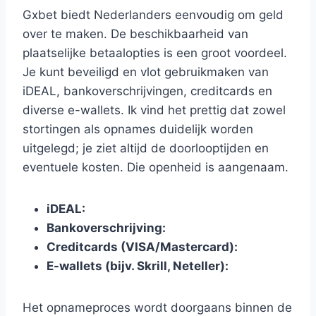
Gxbet biedt Nederlanders eenvoudig om geld
over te maken. De beschikbaarheid van
plaatselijke betaalopties is een groot voordeel.
Je kunt beveiligd en vlot gebruikmaken van
iDEAL, bankoverschrijvingen, creditcards en
diverse e-wallets. Ik vind het prettig dat zowel
stortingen als opnames duidelijk worden
uitgelegd; je ziet altijd de doorlooptijden en
eventuele kosten. Die openheid is aangenaam.
iDEAL:
Bankoverschrijving:
Creditcards (VISA/Mastercard):
E-wallets (bijv. Skrill, Neteller):
Het opnameproces wordt doorgaans binnen de