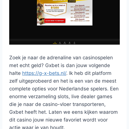
Zoek je naar de adrenaline van casinospelen
met echt geld? Gxbet is dan jouw volgende
halte
https://g-x-bets.nl/
. Ik heb dit platform
zelf uitgeprobeerd en het is een van de meest
complete opties voor Nederlandse spelers. Een
enorme verzameling slots, live dealer games
die je naar de casino-vloer transporteren,
Gxbet heeft het. Laten we eens kijken waarom
dit casino jouw nieuwe favoriet wordt voor
actie waar je van houdt.