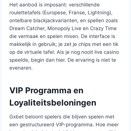
Het aanbod is imposant: verschillende
roulettetafels (Europese, Franse, Lightning),
ontelbare blackjackvarianten, en spellen zoals
Dream Catcher, Monopoly Live en Crazy Time
die vermaak en spelen mixen. De interface is
makkelijk in gebruik; je zet je chips met een tik
op de virtuele tafel. Als je nog nooit live casino
speelde, begin dan hier. De ervaring is niet te
evenaren.
VIP Programma en
Loyaliteitsbeloningen
Gxbet beloont spelers die blijven spelen met
een gestructureerd VIP-programma. Hoe meer