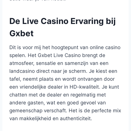
De Live Casino Ervaring bij
Gxbet
Dit is voor mij het hoogtepunt van online casino
spelen. Het Gxbet Live Casino brengt de
atmosfeer, sensatie en samenzijn van een
landcasino direct naar je scherm. Je kiest een
tafel, neemt plaats en wordt ontvangen door
een vriendelijke dealer in HD-kwaliteit. Je kunt
chatten met de dealer en regelmatig met
andere gasten, wat een goed gevoel van
gemeenschap verschaft. Het is de perfecte mix
van makkelijkheid en authenticiteit.