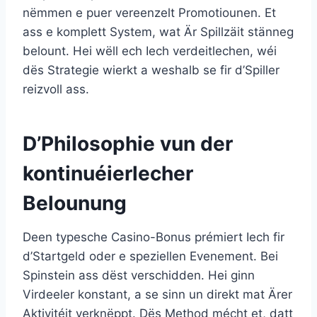
nëmmen e puer vereenzelt Promotiounen. Et
ass e komplett System, wat Är Spillzäit stänneg
belount. Hei wëll ech Iech verdeitlechen, wéi
dës Strategie wierkt a weshalb se fir d’Spiller
reizvoll ass.
D’Philosophie vun der
kontinuéierlecher
Belounung
Deen typesche Casino-Bonus prémiert Iech fir
d’Startgeld oder e speziellen Evenement. Bei
Spinstein ass dëst verschidden. Hei ginn
Virdeeler konstant, a se sinn un direkt mat Ärer
Aktivitéit verknëppt. Dës Method mécht et, datt