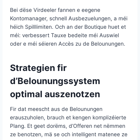
Bei dëse Virdeeler fannen e eegene
Kontomanager, schnell Ausbezuelungen, a méi
héich Spilllimiten. Och an der Boutique huet et
méi: verbessert Tauxe bedeite méi Auswiel
oder e méi séieren Accès zu de Belounungen.
Strategien fir
d’Belounungssystem
optimal auszenotzen
Fir dat meescht aus de Belounungen
erauszuholen, brauch et kengen komplizéierte
Plang. Et geet dorëms, d’Offeren net nëmmen
ze benotzen, mä se och intelligent matenee ze