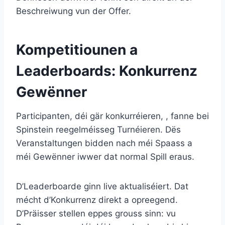
Beschreiwung vun der Offer.
Kompetitiounen a
Leaderboards: Konkurrenz
Gewënner
Participanten, déi gär konkurréieren, , fanne bei
Spinstein reegelméisseg Turnéieren. Dës
Veranstaltungen bidden nach méi Spaass a
méi Gewënner iwwer dat normal Spill eraus.
D’Leaderboarde ginn live aktualiséiert. Dat
mécht d’Konkurrenz direkt a opreegend.
D’Präisser stellen eppes grouss sinn: vu