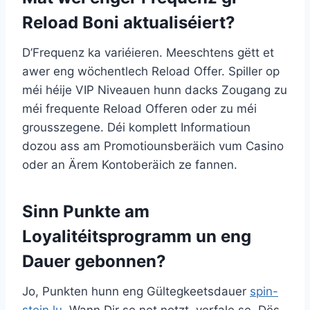
Reload Boni aktualiséiert?
D’Frequenz ka variéieren. Meeschtens gëtt et
awer eng wöchentlech Reload Offer. Spiller op
méi héije VIP Niveauen hunn dacks Zougang zu
méi frequente Reload Offeren oder zu méi
grousszegene. Déi komplett Informatioun
dozou ass am Promotiounsberäich vum Casino
oder an Ärem Kontoberäich ze fannen.
Sinn Punkte am
Loyalitéitsprogramm un eng
Dauer gebonnen?
Jo, Punkten hunn eng Gültegkeetsdauer
spin-
stein.lu
. Wann Dir se net notzt, verfale se. Dës