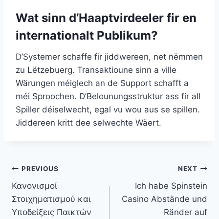
Wat sinn d’Haaptvirdeeler fir en
internationalt Publikum?
D’Systemer schaffe fir jiddwereen, net nëmmen
zu Lëtzebuerg. Transaktioune sinn a ville
Wärungen méiglech an de Support schafft a
méi Sproochen. D’Belounungsstruktur ass fir all
Spiller déiselwecht, egal vu wou aus se spillen.
Jiddereen kritt dee selwechte Wäert.
Post
PREVIOUS
NEXT
Κανονισμοί
Ich habe Spinstein
navigation
Στοιχηματισμού και
Casino Abstände und
Υποδείξεις Παικτών
Ränder auf