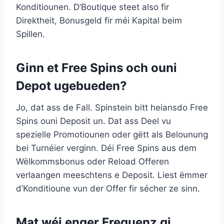
Konditiounen. D’Boutique steet also fir
Direktheit, Bonusgeld fir méi Kapital beim
Spillen.
Ginn et Free Spins och ouni
Depot ugebueden?
Jo, dat ass de Fall. Spinstein bitt heiansdo Free
Spins ouni Deposit un. Dat ass Deel vu
spezielle Promotiounen oder gëtt als Belounung
bei Turnéier verginn. Déi Free Spins aus dem
Wëlkommsbonus oder Reload Offeren
verlaangen meeschtens e Deposit. Liest ëmmer
d’Konditioune vun der Offer fir sécher ze sinn.
Mat wéi enger Frequenz gi