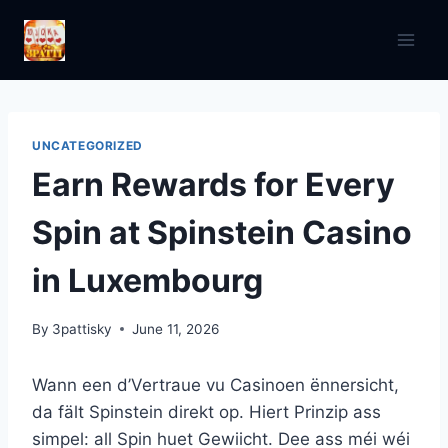
Skip
to
content
UNCATEGORIZED
Earn Rewards for Every
Spin at Spinstein Casino
in Luxembourg
By
3pattisky
June 11, 2026
Wann een d’Vertraue vu Casinoen ënnersicht,
da fält Spinstein direkt op. Hiert Prinzip ass
simpel: all Spin huet Gewiicht. Dee ass méi wéi