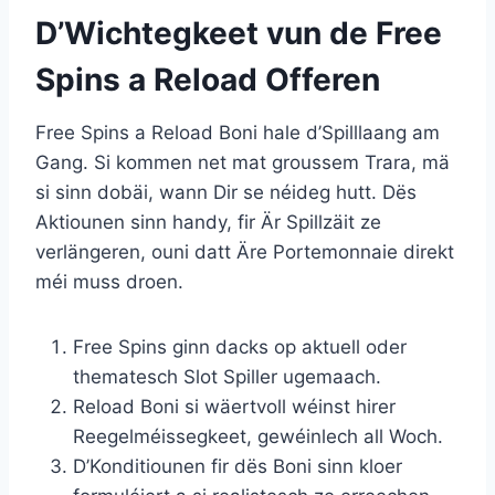
D’Wichtegkeet vun de Free
Spins a Reload Offeren
Free Spins a Reload Boni hale d’Spilllaang am
Gang. Si kommen net mat groussem Trara, mä
si sinn dobäi, wann Dir se néideg hutt. Dës
Aktiounen sinn handy, fir Är Spillzäit ze
verlängeren, ouni datt Äre Portemonnaie direkt
méi muss droen.
Free Spins ginn dacks op aktuell oder
thematesch Slot Spiller ugemaach.
Reload Boni si wäertvoll wéinst hirer
Reegelméissegkeet, gewéinlech all Woch.
D’Konditiounen fir dës Boni sinn kloer