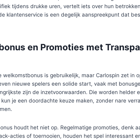
ifiek tijdens drukke uren, vertelt iets over hun betrokke
de klantenservice is een degelijk aanspreekpunt dat bes
onus en Promoties met Transpa
e welkomstbonus is gebruikelijk, maar Carlospin zet in o
ven nieuwe spelers een solide start, vaak met bonusge
ngrijkste zijn de inzetvoorwaarden. Die worden helder 
kun je een doordachte keuze maken, zonder nare verras
emen.
nus houdt het niet op. Regelmatige promoties, denk a
ck-acties of toernooien, houden het spel interessant e