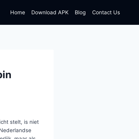
Home
Download APK
Blog
Contact Us
pin
t stelt, is niet
e Nederlandse
rlijk, maar als