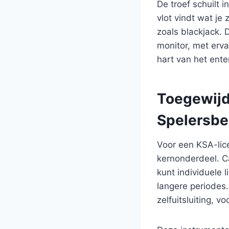
De troef schuilt 
vlot vindt wat je
zoals blackjack. 
monitor, met ervar
hart van het ente
Toegewijd
Spelersb
Voor een KSA-lic
kernonderdeel. Ca
kunt individuele l
langere periodes.
zelfuitsluiting, 