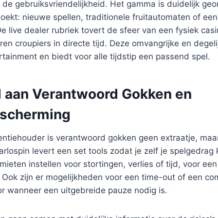
in de gebruiksvriendelijkheid. Het gamma is duidelijk ge
 zoekt: nieuwe spellen, traditionele fruitautomaten of ee
De live dealer rubriek tovert de sfeer van een fysiek casi
en croupiers in directe tijd. Deze omvangrijke en degelij
rtainment en biedt voor alle tijdstip een passend spel.
 aan Verantwoord Gokken en
escherming
entiehouder is verantwoord gokken geen extraatje, maa
rlospin levert een set tools zodat je zelf je spelgedrag 
imieten instellen voor stortingen, verlies of tijd, voor ee
 Ook zijn er mogelijkheden voor een time-out of een co
voor wanneer een uitgebreide pauze nodig is.