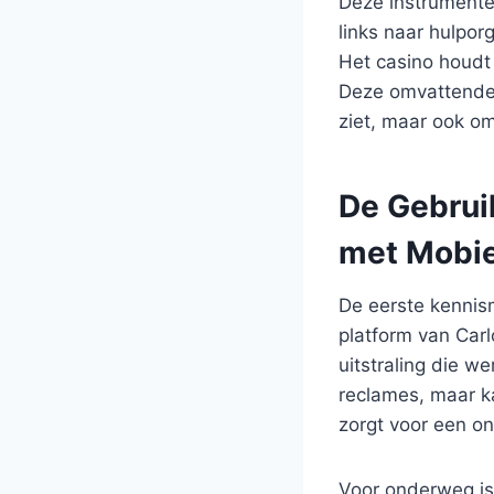
Deze instrumente
links naar hulpor
Het casino houdt 
Deze omvattende a
ziet, maar ook om
De Gebrui
met Mobie
De eerste kennism
platform van Carl
uitstraling die w
reclames, maar ka
zorgt voor een o
Voor onderweg is 