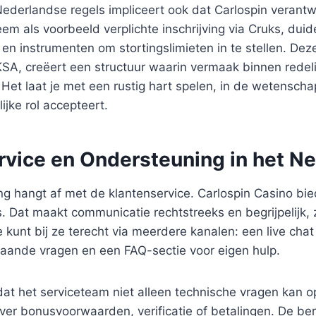
ederlandse regels impliceert ook dat Carlospin verantw
em als voorbeeld verplichte inschrijving via Cruks, duide
 en instrumenten om stortingslimieten in te stellen. De
KSA, creëert een structuur waarin vermaak binnen redel
et laat je met een rustig hart spelen, in de wetenscha
ijke rol accepteert.
rvice en Ondersteuning in het N
ng hangt af met de klantenservice. Carlospin Casino bi
. Dat maakt communicatie rechtstreeks en begrijpelijk,
 kunt bij ze terecht via meerdere kanalen: een live chat 
gaande vragen en een FAQ-sectie voor eigen hulp.
 dat het serviceteam niet alleen technische vragen kan 
over bonusvoorwaarden, verificatie of betalingen. De be