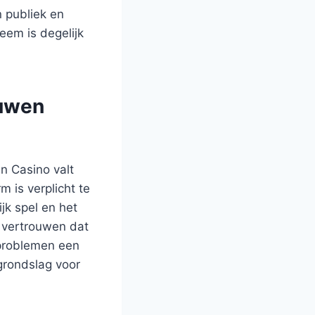
n publiek en
eem is degelijk
ouwen
n Casino valt
m is verplicht te
jk spel en het
 vertrouwen dat
j problemen een
 grondslag voor