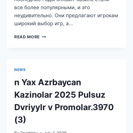
все более популярными, и это
неудивительно. Они предлагают игрокам
широкий выбор игр, а…
VODKA
READ MORE
ОНЛАЙН
КАЗИНО
СПОСОБЫ
ОПЛАТЫ.1616
(3)
NEWS
n Yax Azrbaycan
Kazinolar 2025 Pulsuz
Dvriyylr v Promolar.3970
(3)
By
3pattisky
July 1, 2026