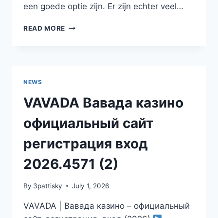
een goede optie zijn. Er zijn echter veel…
CHICKEN
READ MORE
ROAD
SPEL
BIJ
ONLINE
CASINO
NEWS
IN
NEDERLAND
VAVADA Вавада казино
VOOR-
EN
официальный сайт
NADELEN.3298
регистрация вход
2026.4571 (2)
By
3pattisky
July 1, 2026
VAVADA | Вавада казино – официальный