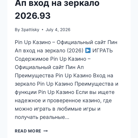
Ап вход на зеркало
2026.93
By
3pattisky
July 4, 2026
Pin Up Казино – Официальный сайт Пин
Ап вход на зеркало (2026)
ИГРАТЬ
Содержимое Pin Up Казино –
Официальный сайт Пин Ап
Преимущества Pin Up Казино Вход на
зеркало Pin Up Казино Преимущества и
функции Pin Up Казино Если вы ищете
надежное и проверенное казино, где
можно играть в любимые игры и
получать реальные…
PIN
READ MORE
UP