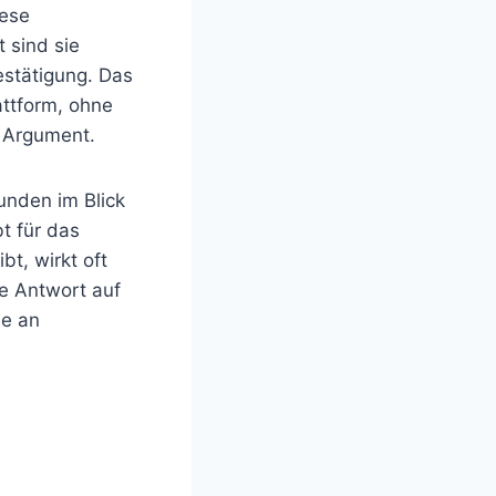
iese
 sind sie
estätigung. Das
attform, ohne
s Argument.
Kunden im Blick
bt für das
bt, wirkt oft
ge Antwort auf
ne an
n