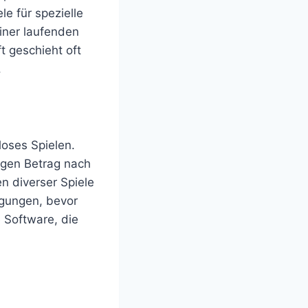
e für spezielle
iner laufenden
ft geschieht oft
.
loses Spielen.
ngen Betrag nach
n diverser Spiele
ngungen, bevor
 Software, die