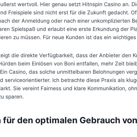
ßerst wertvoll. Hier genau setzt Hitnspin Casino an. D
 Freispiele sind nicht erst für die Zukunft gedacht. Oft
 nach der Anmeldung oder nach einer unkomplizierten B
aren Spielspaß und erlaubt eine erste Erkundung der Pl
kieren zu müssen. Für neue Kunden ist das ein wichtige
zeigt die direkte Verfügbarkeit, dass der Anbieter den 
 Hürden beim Einlösen von Boni entfallen, mehr Zeit blei
. Ein Casino, das solche unmittelbaren Belohnungen vergi
 serviceorientierter. Ich betrachte diese Praxis als klu
arkt. Sie vereint Fairness und klare Kommunikation, oh
zu sparen.
n für den optimalen Gebrauch vo
i