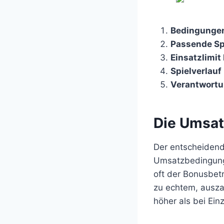
Bedingungen
Passende Sp
Einsatzlimit
Spielverlauf
Verantwortu
Die Umsat
Der entscheidend
Umsatzbedingunge
oft der Bonusbet
zu echtem, ausza
höher als bei Ein