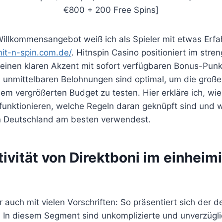
Willkommensangebot weiß ich als Spieler mit etwas Erfa
/hit-n-spin.com.de/
. Hitnspin Casino positioniert im stren
einen klaren Akzent mit sofort verfügbaren Bonus-Pun
se unmittelbaren Belohnungen sind optimal, um die groß
nem vergrößerten Budget zu testen. Hier erkläre ich, wie
unktionieren, welche Regeln daran geknüpft sind und wi
n Deutschland am besten verwendest.
tivität von Direktboni im einhei
r auch mit vielen Vorschriften: So präsentiert sich der 
. In diesem Segment sind unkomplizierte und unverzügli