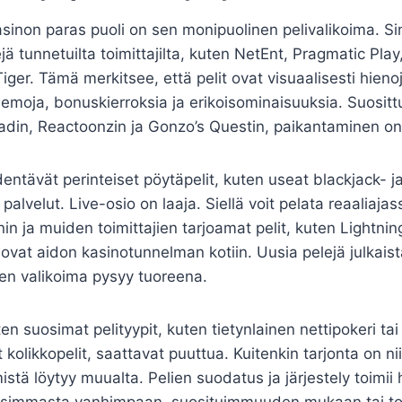
Casinon paras puoli on sen monipuolinen pelivalikoima. S
jä tunnetuilta toimittajilta, kuten NetEnt, Pragmatic Play
iger. Tämä merkitsee, että pelit ovat visuaalisesti hienoja
teemoja, bonuskierroksia ja erikoisominaisuuksia. Suositt
adin, Reactoonzin ja Gonzo’s Questin, paikantaminen on
entävät perinteiset pöytäpelit, kuten useat blackjack- ja 
palvelut. Live-osio on laaja. Siellä voit pelata reaaliaja
in ja muiden toimittajien tarjoamat pelit, kuten Lightnin
ovat aidon kasinotunnelman kotiin. Uusia pelejä julkais
oten valikoima pysyy tuoreena.
n suosimat pelityypit, kuten tietynlainen nettipokeri tai
kolikkopelit, saattavat puuttua. Kuitenkin tarjonta on nii
stä löytyy muualta. Pelien suodatus ja järjestely toimii 
t uusimmasta vanhimpaan, suosituimmuuden mukaan tai to