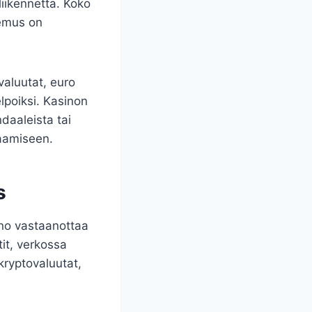
liikennettä. Koko
kemus on
valuutat, euro
elpoiksi. Kasinon
daaleista tai
aamiseen.
s
ino vastaanottaa
tit, verkossa
 kryptovaluutat,