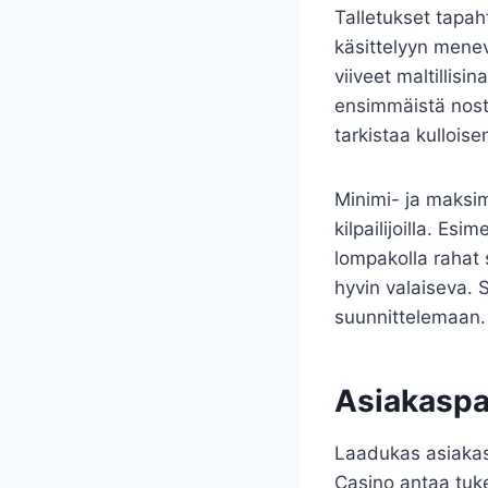
Talletukset tapah
käsittelyyn menev
viiveet maltillis
ensimmäistä nosto
tarkistaa kullois
Minimi- ja maksimi
kilpailijoilla. Es
lompakolla rahat 
hyvin valaiseva. S
suunnittelemaan.
Asiakaspal
Laadukas asiakasp
Casino antaa tuke