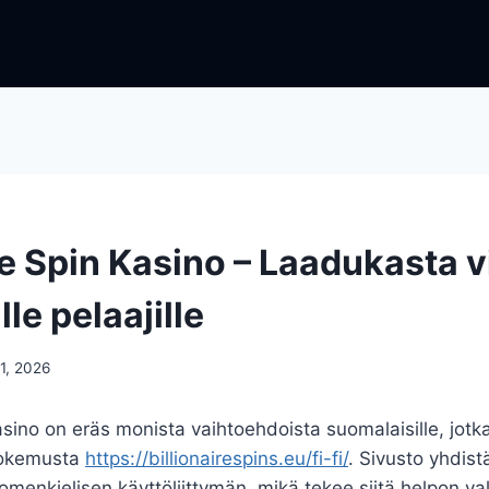
re Spin Kasino – Laadukasta v
lle pelaajille
1, 2026
Casino on eräs monista vaihtoehdoista suomalaisille, jotk
kokemusta
https://billionairespins.eu/fi-fi/
. Sivusto yhdist
suomenkielisen käyttöliittymän, mikä tekee siitä helpon v