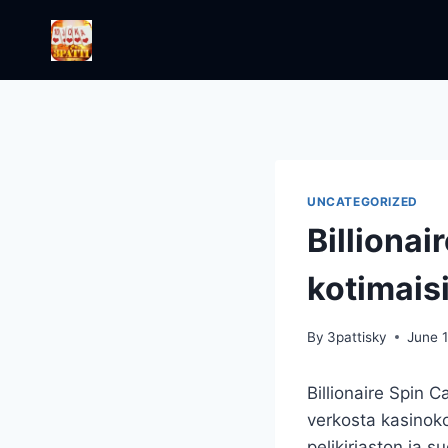
Skip
to
content
UNCATEGORIZED
Billionai
kotimaisi
By
3pattisky
June 1
Billionaire Spin 
verkosta kasino
pelikirjaston ja 