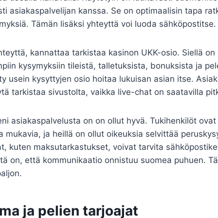
sti asiakaspalvelijan kanssa. Se on optimaalisin tapa ratka
myksiä. Tämän lisäksi yhteyttä voi luoda sähköpostitse.
teyttä, kannattaa tarkistaa kasinon UKK-osio. Siellä on 
piin kysymyksiin tileistä, talletuksista, bonuksista ja pel
y usein kysyttyjen osio hoitaa lukuisan asian itse. Asia
tä tarkistaa sivustolta, vaikka live-chat on saatavilla pi
 asiakaspalvelusta on on ollut hyvä. Tukihenkilöt ovat 
a mukavia, ja heillä on ollut oikeuksia selvittää perusky
, kuten maksutarkastukset, voivat tarvita sähköpostike
eintä on, että kommunikaatio onnistuu suomea puhuen. 
aljon.
ima ja pelien tarjoajat