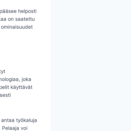
 pääsee helposti
kkaa on saatettu
a ominaisuudet
n
tyt
ologiaa, joka
pelit käyttävät
sesti
 antaa työkaluja
. Pelaaja voi