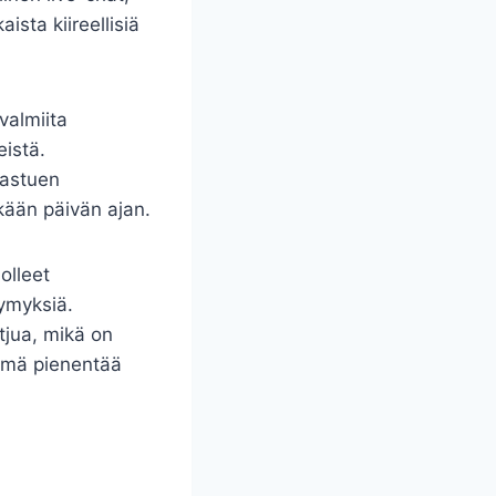
ista kiireellisiä
valmiita
eistä.
kastuen
tkään päivän ajan.
olleet
symyksiä.
tjua, mikä on
Tämä pienentää