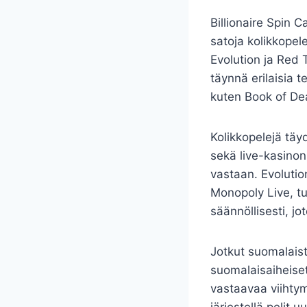
Billionaire Spin 
satoja kolikkopele
Evolution ja Red T
täynnä erilaisia 
kuten Book of De
Kolikkopelejä täyd
sekä live-kasinon 
vastaan. Evolution
Monopoly Live, tu
säännöllisesti, j
Jotkut suomalaiste
suomalaisaiheiset 
vastaavaa viihtymi
järjestellä peli