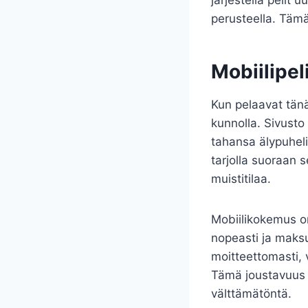
perusteella. Tämä
Mobiilipel
Kun pelaavat tänä
kunnolla. Sivusto
tahansa älypuheli
tarjolla suoraan s
muistitilaa.
Mobiilikokemus on
nopeasti ja maksut
moitteettomasti,
Tämä joustavuus s
välttämätöntä.