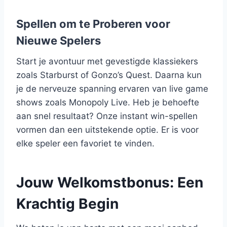
Spellen om te Proberen voor
Nieuwe Spelers
Start je avontuur met gevestigde klassiekers
zoals Starburst of Gonzo’s Quest. Daarna kun
je de nerveuze spanning ervaren van live game
shows zoals Monopoly Live. Heb je behoefte
aan snel resultaat? Onze instant win-spellen
vormen dan een uitstekende optie. Er is voor
elke speler een favoriet te vinden.
Jouw Welkomstbonus: Een
Krachtig Begin