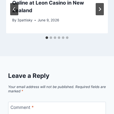
Online at Leon Casino in New
Zealand
By
3pattisky
June 9, 2026
Leave a Reply
Your email address will not be published.
Required fields are
marked
*
Comment
*