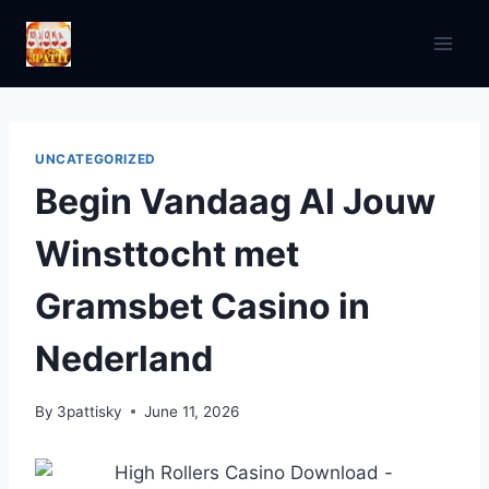
Skip
to
content
UNCATEGORIZED
Begin Vandaag Al Jouw
Winsttocht met
Gramsbet Casino in
Nederland
By
3pattisky
June 11, 2026