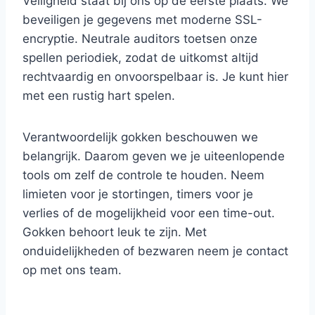
Veiligheid staat bij ons op de eerste plaats. We
beveiligen je gegevens met moderne SSL-
encryptie. Neutrale auditors toetsen onze
spellen periodiek, zodat de uitkomst altijd
rechtvaardig en onvoorspelbaar is. Je kunt hier
met een rustig hart spelen.
Verantwoordelijk gokken beschouwen we
belangrijk. Daarom geven we je uiteenlopende
tools om zelf de controle te houden. Neem
limieten voor je stortingen, timers voor je
verlies of de mogelijkheid voor een time-out.
Gokken behoort leuk te zijn. Met
onduidelijkheden of bezwaren neem je contact
op met ons team.