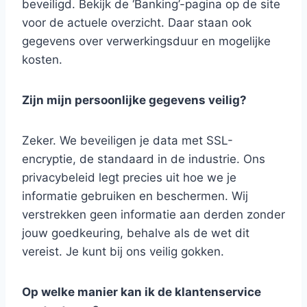
beveiligd. Bekijk de ‘Banking’-pagina op de site
voor de actuele overzicht. Daar staan ook
gegevens over verwerkingsduur en mogelijke
kosten.
Zijn mijn persoonlijke gegevens veilig?
Zeker. We beveiligen je data met SSL-
encryptie, de standaard in de industrie. Ons
privacybeleid legt precies uit hoe we je
informatie gebruiken en beschermen. Wij
verstrekken geen informatie aan derden zonder
jouw goedkeuring, behalve als de wet dit
vereist. Je kunt bij ons veilig gokken.
Op welke manier kan ik de klantenservice