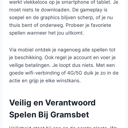
werkt vlekkeloos op je smartphone of tablet. Je
moet niets te downloaden. De gameplay is
soepel en de graphics blijven scherp, of je nu
thuis bent of onderweg. Probeer je favoriete
spellen wanneer het jou uitkomt.
Via mobiel ontdek je nagenoeg alle spellen tot
je beschikking. Ook regel je account en voer je
veilige betalingen. Je loopt dus niets. Met een
goede wifi-verbinding of 4G/5G duik je zo in de
actie en grijp je elke winstkans.
Veilig en Verantwoord
Spelen Bij Gramsbet