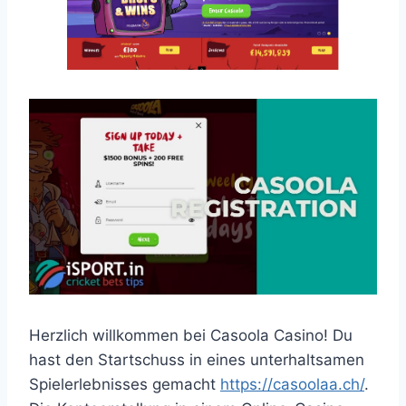
Herzlich willkommen bei Casoola Casino! Du
hast den Startschuss in eines unterhaltsamen
Spielerlebnisses gemacht
https://casoolaa.ch/
.