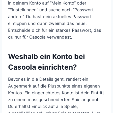
in deinem Konto auf “Mein Konto” oder
“Einstellungen” und suche nach “Passwort
ändern”. Du hast dein aktuelles Passwort
eintippen und dann zweimal das neue.
Entscheide dich für ein starkes Passwort, das
du nur für Casoola verwendest.
Weshalb ein Konto bei
Casoola einrichten?
Bevor es in die Details geht, rentiert ein
Augenmerk auf die Pluspunkte eines eigenen
Kontos. Ein eingerichtetes Konto ist dein Eintritt
zu einem massgeschneiderten Spielangebot.
Du erhältst Einblick auf alle Spiele,