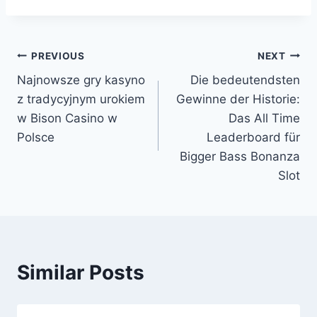
Post
PREVIOUS
NEXT
Najnowsze gry kasyno
Die bedeutendsten
navigation
z tradycyjnym urokiem
Gewinne der Historie:
w Bison Casino w
Das All Time
Polsce
Leaderboard für
Bigger Bass Bonanza
Slot
Similar Posts