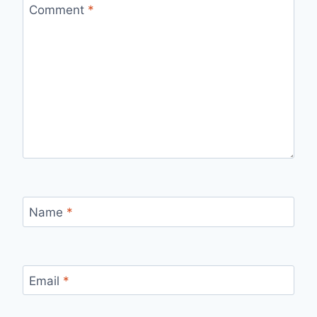
Comment
*
Name
*
Email
*