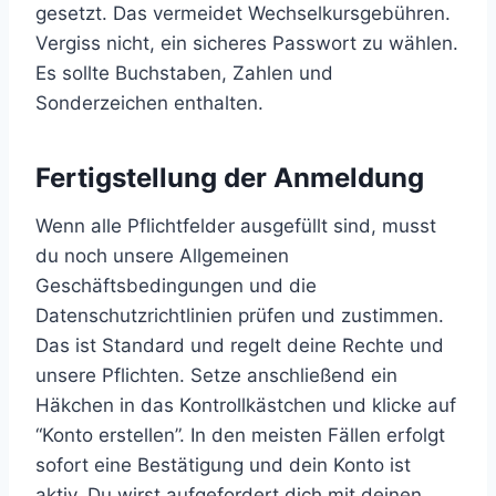
gesetzt. Das vermeidet Wechselkursgebühren.
Vergiss nicht, ein sicheres Passwort zu wählen.
Es sollte Buchstaben, Zahlen und
Sonderzeichen enthalten.
Fertigstellung der Anmeldung
Wenn alle Pflichtfelder ausgefüllt sind, musst
du noch unsere Allgemeinen
Geschäftsbedingungen und die
Datenschutzrichtlinien prüfen und zustimmen.
Das ist Standard und regelt deine Rechte und
unsere Pflichten. Setze anschließend ein
Häkchen in das Kontrollkästchen und klicke auf
“Konto erstellen”. In den meisten Fällen erfolgt
sofort eine Bestätigung und dein Konto ist
aktiv. Du wirst aufgefordert dich mit deinen