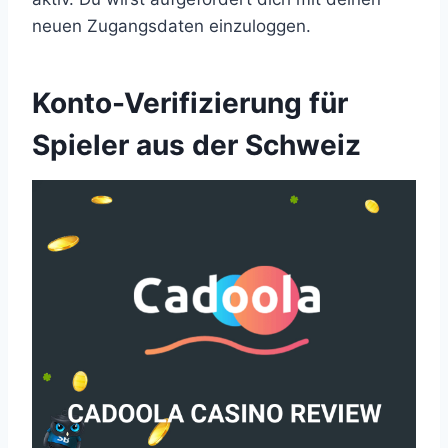
neuen Zugangsdaten einzuloggen.
Konto-Verifizierung für
Spieler aus der Schweiz