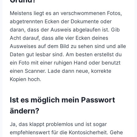
Meistens liegt es an verschwommenen Fotos,
abgetrennten Ecken der Dokumente oder
daran, dass der Ausweis abgelaufen ist. Gib
Acht darauf, dass alle vier Ecken deines
Ausweises auf dem Bild zu sehen sind und alle
Daten gut lesbar sind. Am besten erstellst du
ein Foto mit einer ruhigen Hand oder benutzt
einen Scanner. Lade dann neue, korrekte
Kopien hoch.
Ist es möglich mein Passwort
ändern?
Ja, das klappt problemlos und ist sogar
empfehlenswert für die Kontosicherheit. Gehe