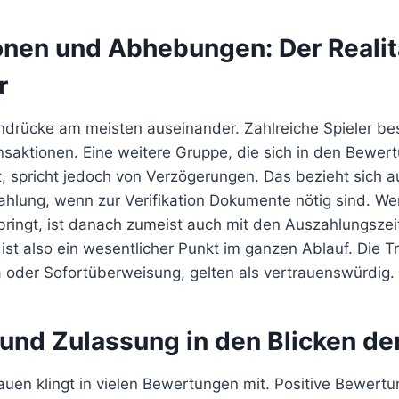
onen und Abhebungen: Der Realit
r
indrücke am meisten auseinander. Zahlreiche Spieler be
nsaktionen. Eine weitere Gruppe, die sich in den Bewer
 spricht jedoch von Verzögerungen. Das bezieht sich au
ahlung, wenn zur Verifikation Dokumente nötig sind. W
 bringt, ist danach zumeist auch mit den Auszahlungszei
 ist also ein wesentlicher Punkt im ganzen Ablauf. Die 
a oder Sofortüberweisung, gelten als vertrauenswürdig.
 und Zulassung in den Blicken d
uen klingt in vielen Bewertungen mit. Positive Bewert