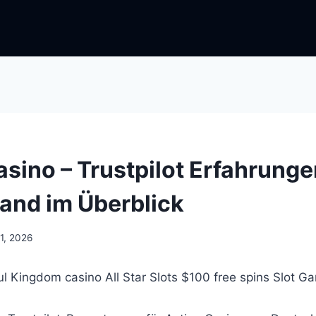
asino – Trustpilot Erfahrung
and im Überblick
1, 2026