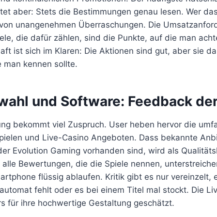
tet aber: Stets die Bestimmungen genau lesen. Wer das 
er von unangenehmen Überraschungen. Die Umsatzanfor
ele, die dafür zählen, sind die Punkte, auf die man ach
ft ist sich im Klaren: Die Aktionen sind gut, aber sie
e man kennen sollte.
wahl und Software: Feedback der
ng bekommt viel Zuspruch. User heben hervor die umfa
spielen und Live-Casino Angeboten. Dass bekannte Anbi
er Evolution Gaming vorhanden sind, wird als Qualitäts
alle Bewertungen, die die Spiele nennen, unterstreiche
tphone flüssig ablaufen. Kritik gibt es nur vereinzelt,
lautomat fehlt oder es bei einem Titel mal stockt. Die L
 für ihre hochwertige Gestaltung geschätzt.