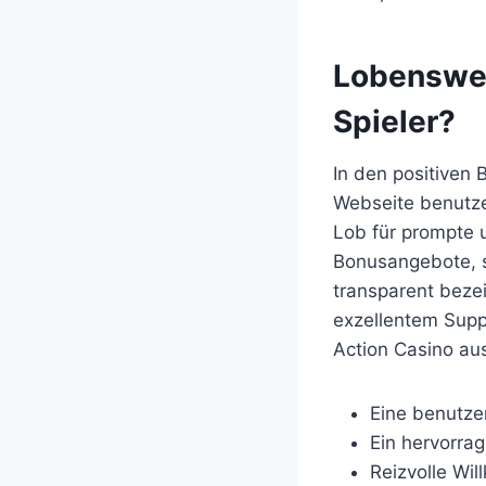
Lobenswer
Spieler?
In den positiven 
Webseite benutze
Lob für prompte u
Bonusangebote, s
transparent bez
exzellentem Supp
Action Casino au
Eine benutzer
Ein hervorra
Reizvolle Wi