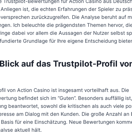
ie Trustpilot-Bewertungen für Action Casino aus Deutsch
nliegen ist, die echten Erfahrungen der Spieler zu prä
eversprechen zurückzugreifen. Die Analyse beruht auf 
ngen. Ich beleuchte die prägendsten Themen hervor, die
ringe dabei vor allem die Aussagen der Nutzer selbst s
 fundierte Grundlage für Ihre eigene Entscheidung biete
 Blick auf das Trustpilot-Profil vo
fil von Action Casino ist insgesamt vorteilhaft aus. Die
rtung befindet sich im “Guten”. Besonders auffällig is
ng beantwortet, sowohl die kritischen als auch viele pos
nteresse am Dialog mit den Kunden. Die große Anzahl a
ide Basis für eine Einschätzung. Neue Bewertungen kom
alyse aktuell hält.