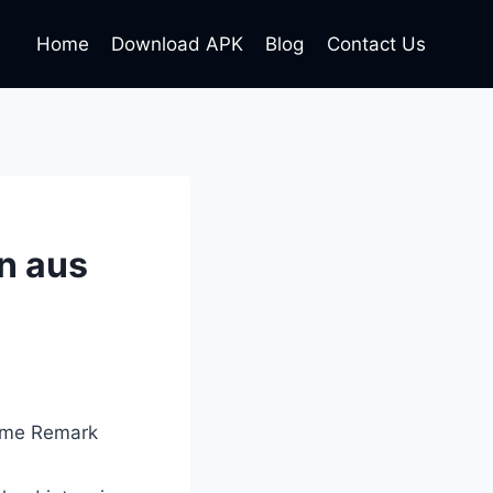
Home
Download APK
Blog
Contact Us
en aus