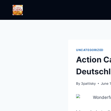
Skip
to
content
UNCATEGORIZED
Action C
Deutschl
By
3pattisky
June 1