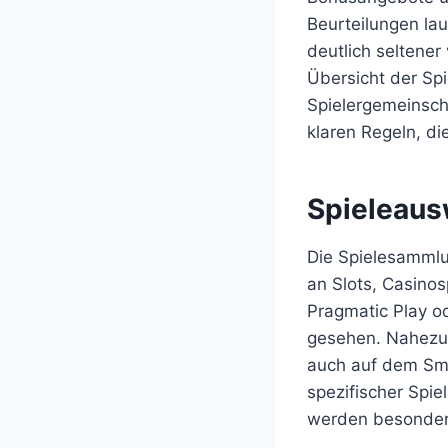
Beurteilungen lau
deutlich selten
Übersicht der Spi
Spielergemeinscha
klaren Regeln, di
Spieleaus
Die Spielesammlu
an Slots, Casino
Pragmatic Play od
gesehen. Nahezu 
auch auf dem Smar
spezifischer Spie
werden besonders